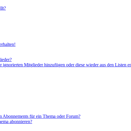
lt?
rhalten!
lieder?
er ignorierten Mitglieder hinzufügen oder diese wieder aus den Listen e
em Abonnements für ein Thema oder Forum?
Thema abonnieren?