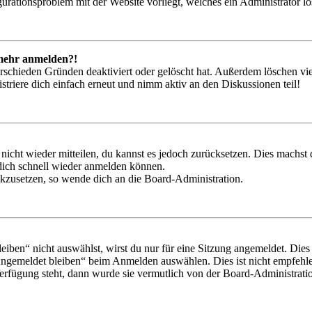
igurationsproblem mit der Website vorliegt, welches ein Administrator l
t mehr anmelden?!
rschieden Gründen deaktiviert oder gelöscht hat. Außerdem löschen vie
triere dich einfach erneut und nimm aktiv an den Diskussionen teil!
 nicht wieder mitteilen, du kannst es jedoch zurücksetzen. Dies machs
 dich schnell wieder anmelden können.
ückzusetzen, so wende dich an die Board-Administration.
en“ nicht auswählst, wirst du nur für eine Sitzung angemeldet. Dies
Angemeldet bleiben“ beim Anmelden auswählen. Dies ist nicht empfehle
Verfügung steht, dann wurde sie vermutlich von der Board-Administratio