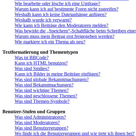
Wie bearbeite oder lösche ich eine Umfrage?
Warum kann ich auf bestimmte Foren nicht zugreifen?
Weshalb kann ich keine Dateianhänge anfügen?
Weshalb wurde ich verwarnt?
Wie kann ich Beiträge den Moderatoren melden?
Was bewirkt die „Speichern“-Schaltfläche beim Schreiben eine
Warum muss mein Beitrag erst freigegeben werden?
Wie markiere ich ein Thema als neu?
Textformatierung und Thementypen
Was ist BBCode?
Kann ich HTML benutzen?
Was sind Smilies?
Kann ich Bilder in meine Beiträge einfügen?
Was sind globale Bekanntmachungen?
Was sind Bekanntmachungen?
Was sind wichtige Themen?
Was sind geschlossene Themen?
Was sind Themen-Symbole?
Benutzer-Stufen und Gruppen
Was sind Administratoren?
Was sind Moderatoren?
Was sind Benutzergruppen?
Wo finde ich die Benutzergruppen und wie trete ich ihnen bei?