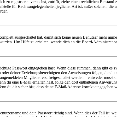
dich zu registrieren versuchst, zutrifft, ziehe einen rechtlichen Beista
stelle für Rechtsangelegenheiten jeglicher Art ist; außer solchen, die
erden.
 komplett ausgeschaltet hat, damit sich keine neuen Benutzer mehr anm
 wurden. Um Hilfe zu erhalten, wende dich an die Board-Administratio
richtige Passwort eingegeben hast. Wenn diese stimmen, dann gibt es
ern oder deiner Erziehungsberechtigten den Anweisungen folgen, die du e
 angemeldeten Mitglieder erst freigeschaltet werden – entweder musst du
. Wenn du eine E-Mail erhalten hast, folge den dort enthaltenen Anweis
nn du dir sicher bist, dass deine E-Mail-Adresse korrekt eingegeben w
Benutzername und dein Passwort richtig sind. Wenn dies der Fall ist, w