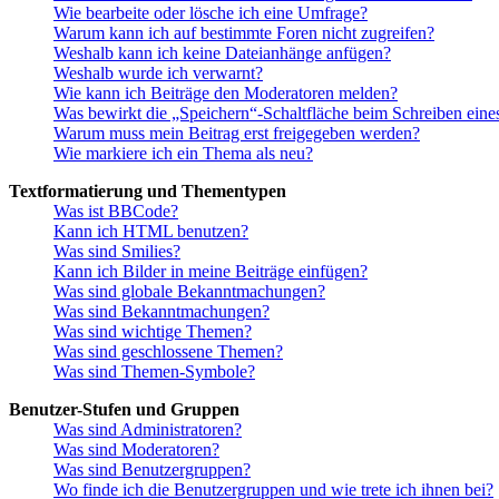
Wie bearbeite oder lösche ich eine Umfrage?
Warum kann ich auf bestimmte Foren nicht zugreifen?
Weshalb kann ich keine Dateianhänge anfügen?
Weshalb wurde ich verwarnt?
Wie kann ich Beiträge den Moderatoren melden?
Was bewirkt die „Speichern“-Schaltfläche beim Schreiben eine
Warum muss mein Beitrag erst freigegeben werden?
Wie markiere ich ein Thema als neu?
Textformatierung und Thementypen
Was ist BBCode?
Kann ich HTML benutzen?
Was sind Smilies?
Kann ich Bilder in meine Beiträge einfügen?
Was sind globale Bekanntmachungen?
Was sind Bekanntmachungen?
Was sind wichtige Themen?
Was sind geschlossene Themen?
Was sind Themen-Symbole?
Benutzer-Stufen und Gruppen
Was sind Administratoren?
Was sind Moderatoren?
Was sind Benutzergruppen?
Wo finde ich die Benutzergruppen und wie trete ich ihnen bei?