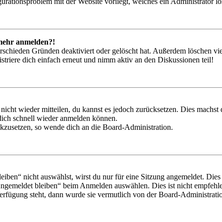
igurationsproblem mit der Website vorliegt, welches ein Administrator l
t mehr anmelden?!
rschieden Gründen deaktiviert oder gelöscht hat. Außerdem löschen vie
triere dich einfach erneut und nimm aktiv an den Diskussionen teil!
 nicht wieder mitteilen, du kannst es jedoch zurücksetzen. Dies machs
 dich schnell wieder anmelden können.
ückzusetzen, so wende dich an die Board-Administration.
en“ nicht auswählst, wirst du nur für eine Sitzung angemeldet. Dies
Angemeldet bleiben“ beim Anmelden auswählen. Dies ist nicht empfehle
Verfügung steht, dann wurde sie vermutlich von der Board-Administratio