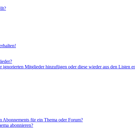
lt?
rhalten!
lieder?
er ignorierten Mitglieder hinzufügen oder diese wieder aus den Listen e
em Abonnements für ein Thema oder Forum?
Thema abonnieren?