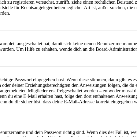
dich zu registrieren versuchst, zutrifft, ziehe einen rechtlichen Beista
stelle für Rechtsangelegenheiten jeglicher Art ist; außer solchen, die
erden.
 komplett ausgeschaltet hat, damit sich keine neuen Benutzer mehr anm
 wurden. Um Hilfe zu erhalten, wende dich an die Board-Administratio
richtige Passwort eingegeben hast. Wenn diese stimmen, dann gibt es
ern oder deiner Erziehungsberechtigten den Anweisungen folgen, die du e
 angemeldeten Mitglieder erst freigeschaltet werden – entweder musst du
. Wenn du eine E-Mail erhalten hast, folge den dort enthaltenen Anweis
nn du dir sicher bist, dass deine E-Mail-Adresse korrekt eingegeben w
Benutzername und dein Passwort richtig sind. Wenn dies der Fall ist, w