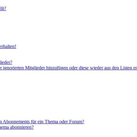
lt?
rhalten!
lieder?
er ignorierten Mitglieder hinzufügen oder diese wieder aus den Listen e
em Abonnements für ein Thema oder Forum?
Thema abonnieren?