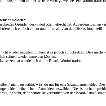
igurationsproblem mit der Website vorliegt, welches ein Administrator l
t mehr anmelden?!
rschieden Gründen deaktiviert oder gelöscht hat. Außerdem löschen vie
triere dich einfach erneut und nimm aktiv an den Diskussionen teil!
 nicht wieder mitteilen, du kannst es jedoch zurücksetzen. Dies machs
 dich schnell wieder anmelden können.
ückzusetzen, so wende dich an die Board-Administration.
en“ nicht auswählst, wirst du nur für eine Sitzung angemeldet. Dies
Angemeldet bleiben“ beim Anmelden auswählen. Dies ist nicht empfehle
Verfügung steht, dann wurde sie vermutlich von der Board-Administratio