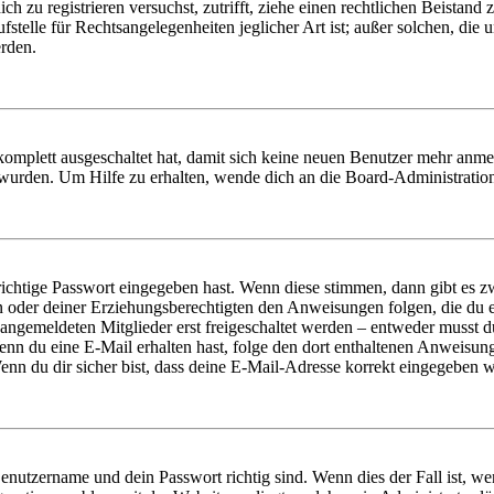
dich zu registrieren versuchst, zutrifft, ziehe einen rechtlichen Beista
stelle für Rechtsangelegenheiten jeglicher Art ist; außer solchen, die
erden.
 komplett ausgeschaltet hat, damit sich keine neuen Benutzer mehr anm
 wurden. Um Hilfe zu erhalten, wende dich an die Board-Administratio
richtige Passwort eingegeben hast. Wenn diese stimmen, dann gibt es
ern oder deiner Erziehungsberechtigten den Anweisungen folgen, die du e
 angemeldeten Mitglieder erst freigeschaltet werden – entweder musst du
. Wenn du eine E-Mail erhalten hast, folge den dort enthaltenen Anweis
nn du dir sicher bist, dass deine E-Mail-Adresse korrekt eingegeben w
Benutzername und dein Passwort richtig sind. Wenn dies der Fall ist, w