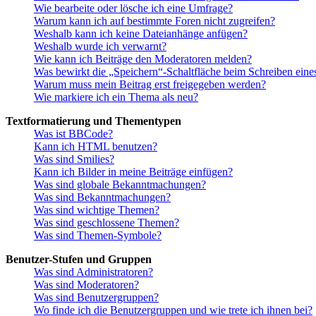
Wie bearbeite oder lösche ich eine Umfrage?
Warum kann ich auf bestimmte Foren nicht zugreifen?
Weshalb kann ich keine Dateianhänge anfügen?
Weshalb wurde ich verwarnt?
Wie kann ich Beiträge den Moderatoren melden?
Was bewirkt die „Speichern“-Schaltfläche beim Schreiben eine
Warum muss mein Beitrag erst freigegeben werden?
Wie markiere ich ein Thema als neu?
Textformatierung und Thementypen
Was ist BBCode?
Kann ich HTML benutzen?
Was sind Smilies?
Kann ich Bilder in meine Beiträge einfügen?
Was sind globale Bekanntmachungen?
Was sind Bekanntmachungen?
Was sind wichtige Themen?
Was sind geschlossene Themen?
Was sind Themen-Symbole?
Benutzer-Stufen und Gruppen
Was sind Administratoren?
Was sind Moderatoren?
Was sind Benutzergruppen?
Wo finde ich die Benutzergruppen und wie trete ich ihnen bei?