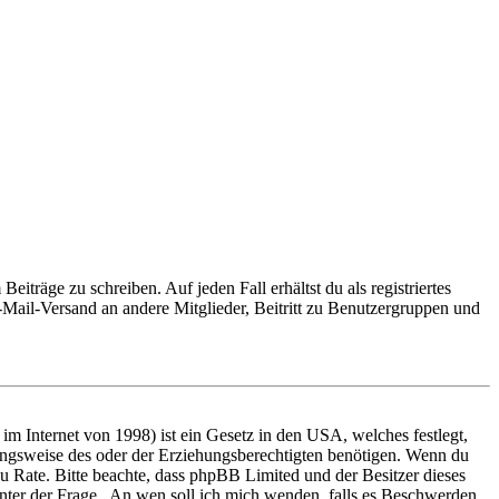
iträge zu schreiben. Auf jeden Fall erhältst du als registriertes
E-Mail-Versand an andere Mitglieder, Beitritt zu Benutzergruppen und
m Internet von 1998) ist ein Gesetz in den USA, welches festlegt,
ungsweise des oder der Erziehungsberechtigten benötigen. Wenn du
nd zu Rate. Bitte beachte, dass phpBB Limited und der Besitzer dieses
 unter der Frage „An wen soll ich mich wenden, falls es Beschwerden