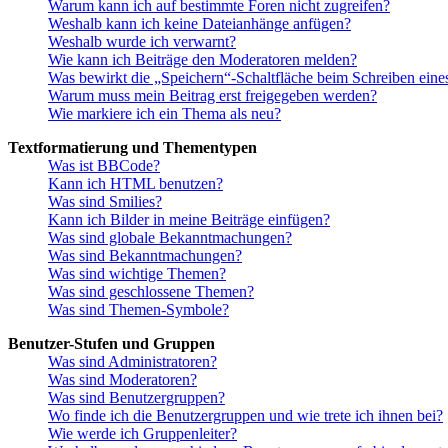
Warum kann ich auf bestimmte Foren nicht zugreifen?
Weshalb kann ich keine Dateianhänge anfügen?
Weshalb wurde ich verwarnt?
Wie kann ich Beiträge den Moderatoren melden?
Was bewirkt die „Speichern“-Schaltfläche beim Schreiben eine
Warum muss mein Beitrag erst freigegeben werden?
Wie markiere ich ein Thema als neu?
Textformatierung und Thementypen
Was ist BBCode?
Kann ich HTML benutzen?
Was sind Smilies?
Kann ich Bilder in meine Beiträge einfügen?
Was sind globale Bekanntmachungen?
Was sind Bekanntmachungen?
Was sind wichtige Themen?
Was sind geschlossene Themen?
Was sind Themen-Symbole?
Benutzer-Stufen und Gruppen
Was sind Administratoren?
Was sind Moderatoren?
Was sind Benutzergruppen?
Wo finde ich die Benutzergruppen und wie trete ich ihnen bei?
Wie werde ich Gruppenleiter?