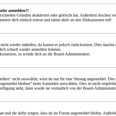
t mehr anmelden?!
rschieden Gründen deaktiviert oder gelöscht hat. Außerdem löschen vie
triere dich einfach erneut und nimm aktiv an den Diskussionen teil!
 nicht wieder mitteilen, du kannst es jedoch zurücksetzen. Dies machs
 dich schnell wieder anmelden können.
ückzusetzen, so wende dich an die Board-Administration.
en“ nicht auswählst, wirst du nur für eine Sitzung angemeldet. Dies
Angemeldet bleiben“ beim Anmelden auswählen. Dies ist nicht empfehle
Verfügung steht, dann wurde sie vermutlich von der Board-Administratio
 hat und die dafür sorgen, dass du im Forum angemeldet bleibst. Außer