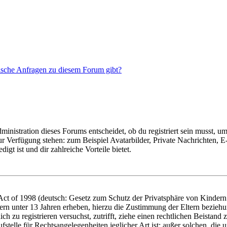
tische Anfragen zu diesem Forum gibt?
istration dieses Forums entscheidet, ob du registriert sein musst, um Be
zur Verfügung stehen: zum Beispiel Avatarbilder, Private Nachrichten, 
igt ist und dir zahlreiche Vorteile bietet.
t of 1998 (deutsch: Gesetz zum Schutz der Privatsphäre von Kindern i
ern unter 13 Jahren erheben, hierzu die Zustimmung der Eltern bezieh
dich zu registrieren versuchst, zutrifft, ziehe einen rechtlichen Beista
stelle für Rechtsangelegenheiten jeglicher Art ist; außer solchen, die