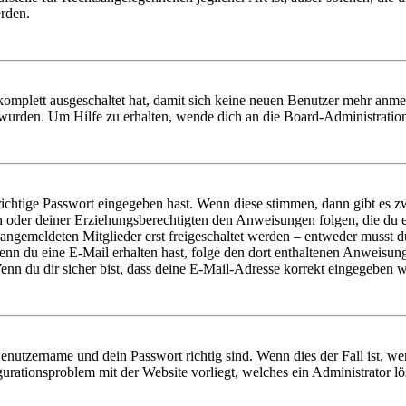
erden.
 komplett ausgeschaltet hat, damit sich keine neuen Benutzer mehr anm
 wurden. Um Hilfe zu erhalten, wende dich an die Board-Administratio
richtige Passwort eingegeben hast. Wenn diese stimmen, dann gibt es
ern oder deiner Erziehungsberechtigten den Anweisungen folgen, die du e
 angemeldeten Mitglieder erst freigeschaltet werden – entweder musst du
. Wenn du eine E-Mail erhalten hast, folge den dort enthaltenen Anweis
nn du dir sicher bist, dass deine E-Mail-Adresse korrekt eingegeben w
Benutzername und dein Passwort richtig sind. Wenn dies der Fall ist, w
igurationsproblem mit der Website vorliegt, welches ein Administrator l