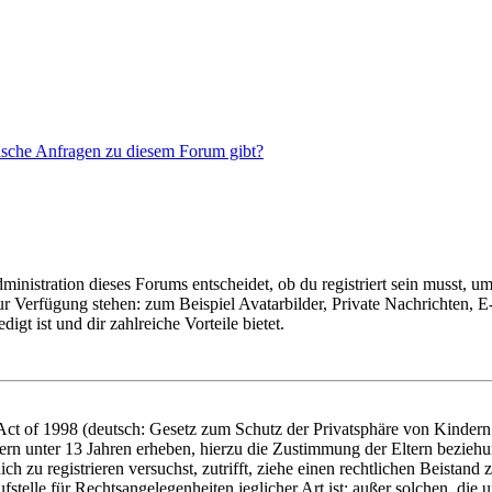
tische Anfragen zu diesem Forum gibt?
istration dieses Forums entscheidet, ob du registriert sein musst, um Be
zur Verfügung stehen: zum Beispiel Avatarbilder, Private Nachrichten, 
igt ist und dir zahlreiche Vorteile bietet.
t of 1998 (deutsch: Gesetz zum Schutz der Privatsphäre von Kindern i
ern unter 13 Jahren erheben, hierzu die Zustimmung der Eltern bezieh
dich zu registrieren versuchst, zutrifft, ziehe einen rechtlichen Beista
stelle für Rechtsangelegenheiten jeglicher Art ist; außer solchen, die