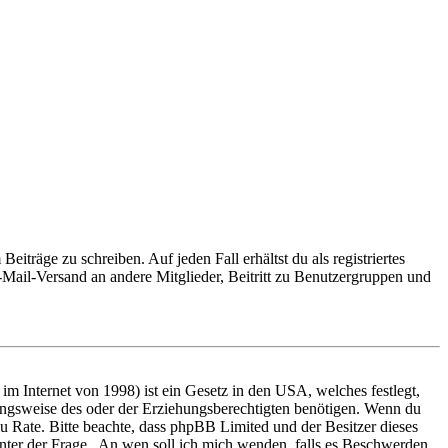
iträge zu schreiben. Auf jeden Fall erhältst du als registriertes
E-Mail-Versand an andere Mitglieder, Beitritt zu Benutzergruppen und
m Internet von 1998) ist ein Gesetz in den USA, welches festlegt,
ungsweise des oder der Erziehungsberechtigten benötigen. Wenn du
nd zu Rate. Bitte beachte, dass phpBB Limited und der Besitzer dieses
 unter der Frage „An wen soll ich mich wenden, falls es Beschwerden