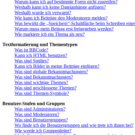
Warum kann ich auf bestimmte Foren nicht zugreifen?
Weshalb kann ich keine Dateianhänge anfügen?
Weshalb wurde ich verwarnt?
Wie kann ich Beiträge den Moderatoren melden?
Was bewirkt die „Speichern“-Schaltfläche beim Schreiben eine
Warum muss mein Beitrag erst freigegeben werden?
Wie markiere ich ein Thema als neu?
Textformatierung und Thementypen
Was ist BBCode?
Kann ich HTML benutzen?
Was sind Smilies?
Kann ich Bilder in meine Beiträge einfügen?
Was sind globale Bekanntmachungen?
Was sind Bekanntmachungen?
Was sind wichtige Themen?
Was sind geschlossene Themen?
Was sind Themen-Symbole?
Benutzer-Stufen und Gruppen
Was sind Administratoren?
Was sind Moderatoren?
Was sind Benutzergruppen?
Wo finde ich die Benutzergruppen und wie trete ich ihnen bei?
Wie werde ich Gruppenleiter?