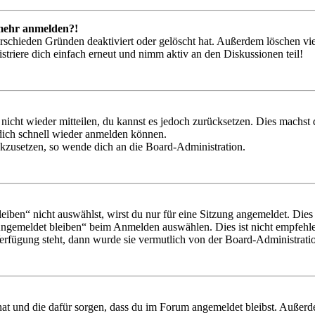
t mehr anmelden?!
rschieden Gründen deaktiviert oder gelöscht hat. Außerdem löschen vie
triere dich einfach erneut und nimm aktiv an den Diskussionen teil!
 nicht wieder mitteilen, du kannst es jedoch zurücksetzen. Dies machs
 dich schnell wieder anmelden können.
ückzusetzen, so wende dich an die Board-Administration.
en“ nicht auswählst, wirst du nur für eine Sitzung angemeldet. Dies
Angemeldet bleiben“ beim Anmelden auswählen. Dies ist nicht empfehle
Verfügung steht, dann wurde sie vermutlich von der Board-Administratio
 hat und die dafür sorgen, dass du im Forum angemeldet bleibst. Außer