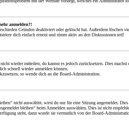
igurationsproblem mit der Website vorliegt, welches ein Administrator l
t mehr anmelden?!
rschieden Gründen deaktiviert oder gelöscht hat. Außerdem löschen vie
triere dich einfach erneut und nimm aktiv an den Diskussionen teil!
 nicht wieder mitteilen, du kannst es jedoch zurücksetzen. Dies machs
 dich schnell wieder anmelden können.
ückzusetzen, so wende dich an die Board-Administration.
en“ nicht auswählst, wirst du nur für eine Sitzung angemeldet. Dies
Angemeldet bleiben“ beim Anmelden auswählen. Dies ist nicht empfehle
Verfügung steht, dann wurde sie vermutlich von der Board-Administratio