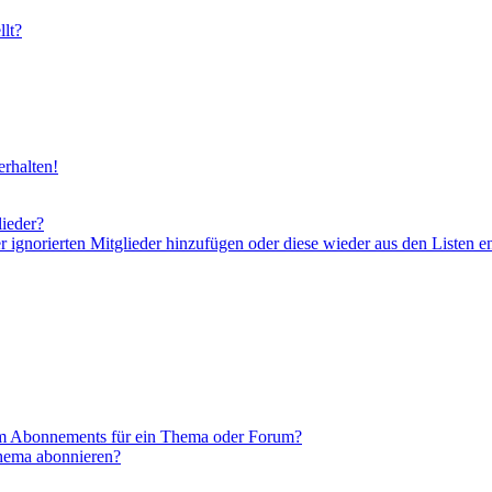
lt?
rhalten!
lieder?
er ignorierten Mitglieder hinzufügen oder diese wieder aus den Listen e
em Abonnements für ein Thema oder Forum?
Thema abonnieren?