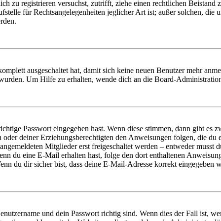
dich zu registrieren versuchst, zutrifft, ziehe einen rechtlichen Beista
stelle für Rechtsangelegenheiten jeglicher Art ist; außer solchen, die
erden.
 komplett ausgeschaltet hat, damit sich keine neuen Benutzer mehr anm
 wurden. Um Hilfe zu erhalten, wende dich an die Board-Administratio
richtige Passwort eingegeben hast. Wenn diese stimmen, dann gibt es
ern oder deiner Erziehungsberechtigten den Anweisungen folgen, die du e
 angemeldeten Mitglieder erst freigeschaltet werden – entweder musst du
. Wenn du eine E-Mail erhalten hast, folge den dort enthaltenen Anweis
nn du dir sicher bist, dass deine E-Mail-Adresse korrekt eingegeben w
Benutzername und dein Passwort richtig sind. Wenn dies der Fall ist, w