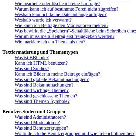
Wie bearbeite oder lösche ich eine Umfrage?
Warum kann ich auf bestimmte Foren nicht zugreifen?
Weshalb kann ich keine Dateianhänge anfügen?
Weshalb wurde ich verwarnt?
Wie kann ich Beiträge den Moderatoren melden?
Was bewirkt die „Speichern“-Schaltfläche beim Schreiben eine
Warum muss mein Beitrag erst freigegeben werden?
Wie markiere ich ein Thema als neu?
Textformatierung und Thementypen
Was ist BBCode?
Kann ich HTML benutzen?
Was sind Smilies?
Kann ich Bilder in meine Beiträge einfügen?
Was sind globale Bekanntmachungen?
Was sind Bekanntmachungen?
Was sind wichtige Themen?
Was sind geschlossene Themen?
Was sind Themen-Symbole?
Benutzer-Stufen und Gruppen
Was sind Administratoren?
Was sind Moderatoren?
Was sind Benutzergruppen?
Wo finde ich die Benutzergruppen und wie trete ich ihnen bei?