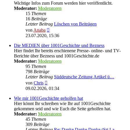
Wichtige Infos zum Forum werden hier veröffentlicht.
Moderator:
Moderatoren
15
Themen
16
Beiträge
Letzter Beitrag
Löschen von Beiträgen
Neuester
von
Anaba
Beitrag
23.07.2020, 15:36
Die MEDIEN über 1001Geschichte und Bezness
Hier findet Ihr bereits erschienene Presse- online- und TV-
Berichte über Bezness und 1001Geschichte.de
Moderator:
Moderatoren
95
Themen
798
Beiträge
Letzter Beitrag
Süddeutsche Zeitung Artikel ü…
Neuester
von
Chris
Beitrag
09.02.2026, 01:34
Wie mir 1001Geschichte geholfen hat
Hier könnt Ihr schreiben wie Ihr auf 1001Geschichte
gekommen seid und wie Euch die Seite geholfen hat.
Moderator:
Moderatoren
45
Themen
309
Beiträge
Letzter Beitrag
Re: Danke Danke Danke (Sri La…