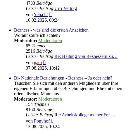
4733
Beiträge
Letzter Beitrag
Urfi-Vertrag
Neuester
von
Yeba12
Beitrag
10.02.2026, 00:24
Bezness - was sind die ersten Anzeichen
Worauf sollte ich achten?
Moderator:
Moderatoren
65
Themen
2516
Beiträge
Letzter Beitrag
Re: Haltung von Beznessern zu…
Neuester
von
gadi
Beitrag
07.08.2025, 18:42
Bi- Nationale Beziehungen - Bezness – Ja oder nein?
Tauschen Sie sich mit den anderen Mitgliedern über Ihre
eigenen Erfahrungen über Beziehungen und Ehe mit einem
orientalischen Mann aus.
Moderator:
Moderatoren
154
Themen
8160
Beiträge
Letzter Beitrag
Re: Arbeitskollege meiner Fre…
Neuester
von
Ponyhof
Beitrag
13.08.2025, 10:24