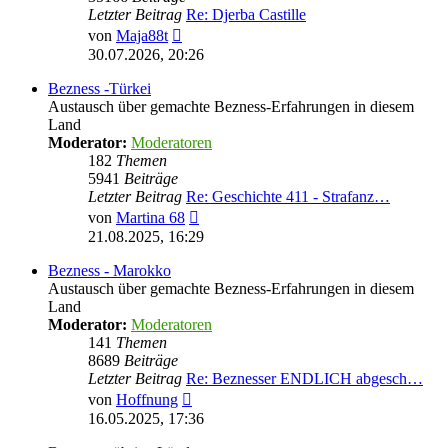
Letzter Beitrag
Re: Djerba Castille
Neuester
von
Maja88t
Beitrag
30.07.2026, 20:26
Bezness -Türkei
Austausch über gemachte Bezness-Erfahrungen in diesem
Land
Moderator:
Moderatoren
182
Themen
5941
Beiträge
Letzter Beitrag
Re: Geschichte 411 - Strafanz…
Neuester
von
Martina 68
Beitrag
21.08.2025, 16:29
Bezness - Marokko
Austausch über gemachte Bezness-Erfahrungen in diesem
Land
Moderator:
Moderatoren
141
Themen
8689
Beiträge
Letzter Beitrag
Re: Beznesser ENDLICH abgesch…
Neuester
von
Hoffnung
Beitrag
16.05.2025, 17:36