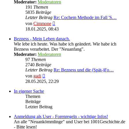
Moderator:
Moderatoren
191
Themen
5835
Beiträge
Letzter Beitrag
Re: Cochem Methode im Fall 'S…
Neuester
von
Cimmone
Beitrag
18.01.2025, 08:43
Bezness - Mein Leben danach.
Wie lebe ich heute. Was habe ich geändert. Wie habe ich
Bezness verarbeitet. Der "Neuanfang".
Moderator:
Moderatoren
97
Themen
2740
Beiträge
Letzter Beitrag
Re: Bezness und die (Spät-)Fo…
Neuester
von
gadi
Beitrag
28.05.2025, 22:29
In eigener Sache
Themen
Beiträge
Letzter Beitrag
Anmeldung als User - Forenregeln - wichtige Infos!
An alle "Neuankömmlinge" und User bei 1001Geschichte.de
- Bitte lesen!