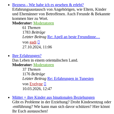
Bezness - Wie habe ich es gesehen & erlebt?
Erfahrungsaustausch von Angehörigen, wie Eltern, Kinder
und Ehemänner von Betroffenen. Auch Freunde & Bekannte
kommen hier zu Wort.
Moderator:
Moderatoren
61
Themen
1783
Beiträge
Letzter Beitrag
Re: Apell an beste Freundinne…
Neuester
von
gadi
Beitrag
27.10.2024, 11:06
Ihre Erfahrungen?
Das Leben in einem orientalischen Land.
Moderator:
Moderatoren
37
Themen
1176
Beiträge
Letzter Beitrag
Re: Erfahrungen in Tunesien
Neuester
von
Evelyne
Beitrag
10.03.2026, 12:47
Mütter + ihre Kinder aus binationalen Beziehungen
Gibt es Probleme in der Erziehung? Droht Kindesentzug oder
-entführung? Wie kann man sich davor schützen? Hier könnt
Ihr Euch austauschen!