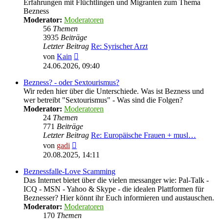
Erfahrungen mit Flüchtlingen und Migranten zum Thema
Bezness
Moderator:
Moderatoren
56
Themen
3935
Beiträge
Letzter Beitrag
Re: Syrischer Arzt
Neuester
von
Kain
Beitrag
24.06.2026, 09:40
Bezness? - oder Sextourismus?
Wir reden hier über die Unterschiede. Was ist Bezness und
wer betreibt "Sextourismus" - Was sind die Folgen?
Moderator:
Moderatoren
24
Themen
771
Beiträge
Letzter Beitrag
Re: Europäische Frauen + musl…
Neuester
von
gadi
Beitrag
20.08.2025, 14:11
Beznessfalle-Love Scamming
Das Internet bietet über die vielen messanger wie: Pal-Talk -
ICQ - MSN - Yahoo & Skype - die idealen Plattformen für
Beznesser? Hier könnt ihr Euch informieren und austauschen.
Moderator:
Moderatoren
170
Themen