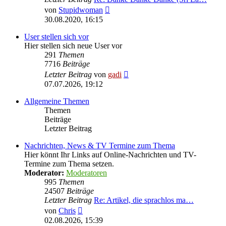
Neuester
von
Stupidwoman
Beitrag
30.08.2020, 16:15
User stellen sich vor
Hier stellen sich neue User vor
291
Themen
7716
Beiträge
Neuester
Letzter Beitrag
von
gadi
Beitrag
07.07.2026, 19:12
Allgemeine Themen
Themen
Beiträge
Letzter Beitrag
Nachrichten, News & TV Termine zum Thema
Hier könnt Ihr Links auf Online-Nachrichten und TV-
Termine zum Thema setzen.
Moderator:
Moderatoren
995
Themen
24507
Beiträge
Letzter Beitrag
Re: Artikel, die sprachlos ma…
Neuester
von
Chris
Beitrag
02.08.2026, 15:39