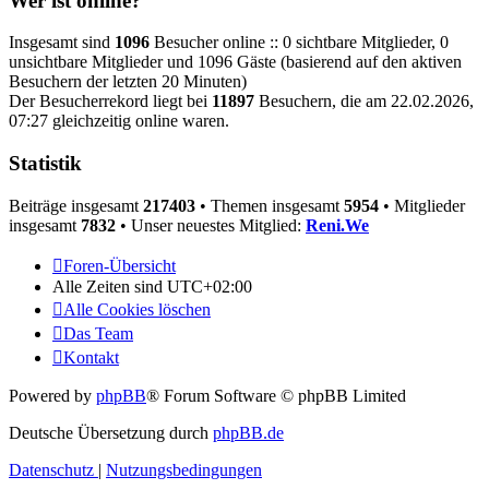
Wer ist online?
Insgesamt sind
1096
Besucher online :: 0 sichtbare Mitglieder, 0
unsichtbare Mitglieder und 1096 Gäste (basierend auf den aktiven
Besuchern der letzten 20 Minuten)
Der Besucherrekord liegt bei
11897
Besuchern, die am 22.02.2026,
07:27 gleichzeitig online waren.
Statistik
Beiträge insgesamt
217403
• Themen insgesamt
5954
• Mitglieder
insgesamt
7832
• Unser neuestes Mitglied:
Reni.We
Foren-Übersicht
Alle Zeiten sind
UTC+02:00
Alle Cookies löschen
Das Team
Kontakt
Powered by
phpBB
® Forum Software © phpBB Limited
Deutsche Übersetzung durch
phpBB.de
Datenschutz
|
Nutzungsbedingungen