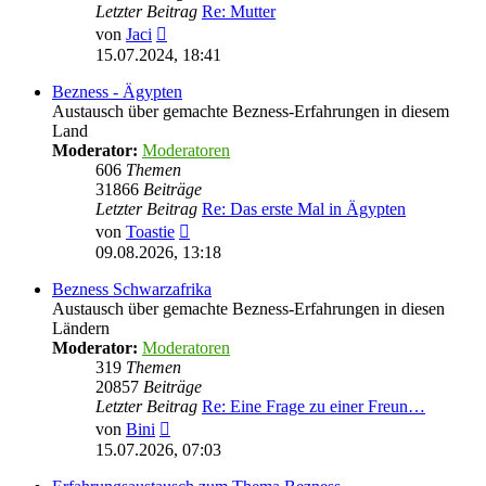
Letzter Beitrag
Re: Mutter
Neuester
von
Jaci
Beitrag
15.07.2024, 18:41
Bezness - Ägypten
Austausch über gemachte Bezness-Erfahrungen in diesem
Land
Moderator:
Moderatoren
606
Themen
31866
Beiträge
Letzter Beitrag
Re: Das erste Mal in Ägypten
Neuester
von
Toastie
Beitrag
09.08.2026, 13:18
Bezness Schwarzafrika
Austausch über gemachte Bezness-Erfahrungen in diesen
Ländern
Moderator:
Moderatoren
319
Themen
20857
Beiträge
Letzter Beitrag
Re: Eine Frage zu einer Freun…
Neuester
von
Bini
Beitrag
15.07.2026, 07:03