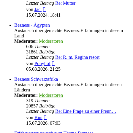
Letzter Beitrag
Re: Mutter
Neuester
von
Jaci
Beitrag
15.07.2024, 18:41
Bezness - Ägypten
Austausch über gemachte Bezness-Erfahrungen in diesem
Land
Moderator:
Moderatoren
606
Themen
31861
Beiträge
Letzter Beitrag
Re: R. m. Regina resort
Neuester
von
Ponyhof
Beitrag
05.08.2026, 21:25
Bezness Schwarzafrika
Austausch über gemachte Bezness-Erfahrungen in diesen
Ländern
Moderator:
Moderatoren
319
Themen
20857
Beiträge
Letzter Beitrag
Re: Eine Frage zu einer Freun…
Neuester
von
Bini
Beitrag
15.07.2026, 07:03