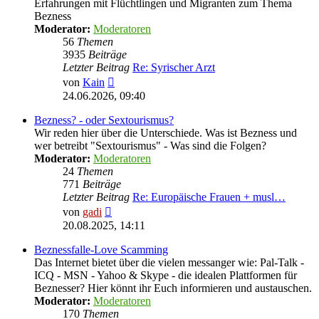
Erfahrungen mit Flüchtlingen und Migranten zum Thema
Bezness
Moderator:
Moderatoren
56
Themen
3935
Beiträge
Letzter Beitrag
Re: Syrischer Arzt
Neuester
von
Kain
Beitrag
24.06.2026, 09:40
Bezness? - oder Sextourismus?
Wir reden hier über die Unterschiede. Was ist Bezness und
wer betreibt "Sextourismus" - Was sind die Folgen?
Moderator:
Moderatoren
24
Themen
771
Beiträge
Letzter Beitrag
Re: Europäische Frauen + musl…
Neuester
von
gadi
Beitrag
20.08.2025, 14:11
Beznessfalle-Love Scamming
Das Internet bietet über die vielen messanger wie: Pal-Talk -
ICQ - MSN - Yahoo & Skype - die idealen Plattformen für
Beznesser? Hier könnt ihr Euch informieren und austauschen.
Moderator:
Moderatoren
170
Themen