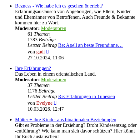
Bezness - Wie habe ich es gesehen & erlebt?
Erfahrungsaustausch von Angehörigen, wie Eltern, Kinder
und Ehemänner von Betroffenen. Auch Freunde & Bekannte
kommen hier zu Wort.
Moderator:
Moderatoren
61
Themen
1783
Beiträge
Letzter Beitrag
Re: Apell an beste Freundinne…
Neuester
von
gadi
Beitrag
27.10.2024, 11:06
Ihre Erfahrungen?
Das Leben in einem orientalischen Land.
Moderator:
Moderatoren
37
Themen
1176
Beiträge
Letzter Beitrag
Re: Erfahrungen in Tunesien
Neuester
von
Evelyne
Beitrag
10.03.2026, 12:47
Mütter + ihre Kinder aus binationalen Beziehungen
Gibt es Probleme in der Erziehung? Droht Kindesentzug oder
-entführung? Wie kann man sich davor schützen? Hier könnt
Ihr Euch austauschen!