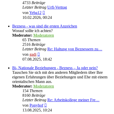
4733
Beiträge
Letzter Beitrag
Urfi-Vertrag
Neuester
von
Yeba12
Beitrag
10.02.2026, 00:24
Bezness - was sind die ersten Anzeichen
Worauf sollte ich achten?
Moderator:
Moderatoren
65
Themen
2516
Beiträge
Letzter Beitrag
Re: Haltung von Beznessern zu…
Neuester
von
gadi
Beitrag
07.08.2025, 18:42
Bi- Nationale Beziehungen - Bezness – Ja oder nein?
Tauschen Sie sich mit den anderen Mitgliedern über Ihre
eigenen Erfahrungen über Beziehungen und Ehe mit einem
orientalischen Mann aus.
Moderator:
Moderatoren
154
Themen
8160
Beiträge
Letzter Beitrag
Re: Arbeitskollege meiner Fre…
Neuester
von
Ponyhof
Beitrag
13.08.2025, 10:24