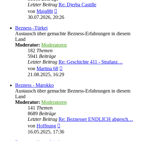
Letzter Beitrag
Re: Djerba Castille
Neuester
von
Maja88t
Beitrag
30.07.2026, 20:26
Bezness -Türkei
Austausch über gemachte Bezness-Erfahrungen in diesem
Land
Moderator:
Moderatoren
182
Themen
5941
Beiträge
Letzter Beitrag
Re: Geschichte 411 - Strafanz…
Neuester
von
Martina 68
Beitrag
21.08.2025, 16:29
Bezness - Marokko
Austausch über gemachte Bezness-Erfahrungen in diesem
Land
Moderator:
Moderatoren
141
Themen
8689
Beiträge
Letzter Beitrag
Re: Beznesser ENDLICH abgesch…
Neuester
von
Hoffnung
Beitrag
16.05.2025, 17:36