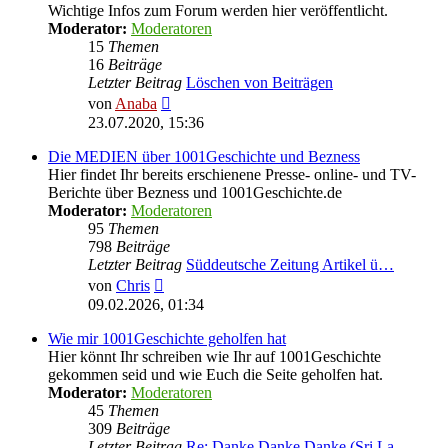
Wichtige Infos zum Forum werden hier veröffentlicht.
Moderator:
Moderatoren
15
Themen
16
Beiträge
Letzter Beitrag
Löschen von Beiträgen
Neuester
von
Anaba
Beitrag
23.07.2020, 15:36
Die MEDIEN über 1001Geschichte und Bezness
Hier findet Ihr bereits erschienene Presse- online- und TV-
Berichte über Bezness und 1001Geschichte.de
Moderator:
Moderatoren
95
Themen
798
Beiträge
Letzter Beitrag
Süddeutsche Zeitung Artikel ü…
Neuester
von
Chris
Beitrag
09.02.2026, 01:34
Wie mir 1001Geschichte geholfen hat
Hier könnt Ihr schreiben wie Ihr auf 1001Geschichte
gekommen seid und wie Euch die Seite geholfen hat.
Moderator:
Moderatoren
45
Themen
309
Beiträge
Letzter Beitrag
Re: Danke Danke Danke (Sri La…