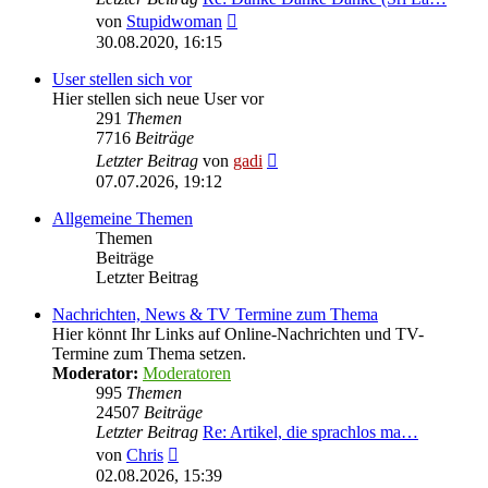
Neuester
von
Stupidwoman
Beitrag
30.08.2020, 16:15
User stellen sich vor
Hier stellen sich neue User vor
291
Themen
7716
Beiträge
Neuester
Letzter Beitrag
von
gadi
Beitrag
07.07.2026, 19:12
Allgemeine Themen
Themen
Beiträge
Letzter Beitrag
Nachrichten, News & TV Termine zum Thema
Hier könnt Ihr Links auf Online-Nachrichten und TV-
Termine zum Thema setzen.
Moderator:
Moderatoren
995
Themen
24507
Beiträge
Letzter Beitrag
Re: Artikel, die sprachlos ma…
Neuester
von
Chris
Beitrag
02.08.2026, 15:39