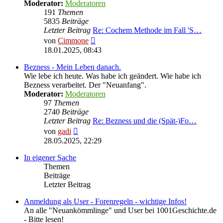
Moderator:
Moderatoren
191
Themen
5835
Beiträge
Letzter Beitrag
Re: Cochem Methode im Fall 'S…
Neuester
von
Cimmone
Beitrag
18.01.2025, 08:43
Bezness - Mein Leben danach.
Wie lebe ich heute. Was habe ich geändert. Wie habe ich
Bezness verarbeitet. Der "Neuanfang".
Moderator:
Moderatoren
97
Themen
2740
Beiträge
Letzter Beitrag
Re: Bezness und die (Spät-)Fo…
Neuester
von
gadi
Beitrag
28.05.2025, 22:29
In eigener Sache
Themen
Beiträge
Letzter Beitrag
Anmeldung als User - Forenregeln - wichtige Infos!
An alle "Neuankömmlinge" und User bei 1001Geschichte.de
- Bitte lesen!