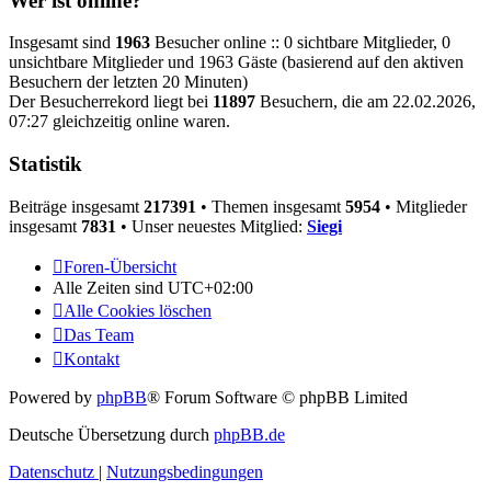
Wer ist online?
Insgesamt sind
1963
Besucher online :: 0 sichtbare Mitglieder, 0
unsichtbare Mitglieder und 1963 Gäste (basierend auf den aktiven
Besuchern der letzten 20 Minuten)
Der Besucherrekord liegt bei
11897
Besuchern, die am 22.02.2026,
07:27 gleichzeitig online waren.
Statistik
Beiträge insgesamt
217391
• Themen insgesamt
5954
• Mitglieder
insgesamt
7831
• Unser neuestes Mitglied:
Siegi
Foren-Übersicht
Alle Zeiten sind
UTC+02:00
Alle Cookies löschen
Das Team
Kontakt
Powered by
phpBB
® Forum Software © phpBB Limited
Deutsche Übersetzung durch
phpBB.de
Datenschutz
|
Nutzungsbedingungen