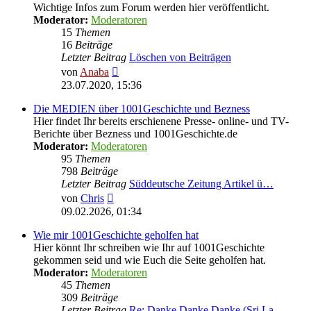
Wichtige Infos zum Forum werden hier veröffentlicht.
Moderator:
Moderatoren
15
Themen
16
Beiträge
Letzter Beitrag
Löschen von Beiträgen
Neuester
von
Anaba
Beitrag
23.07.2020, 15:36
Die MEDIEN über 1001Geschichte und Bezness
Hier findet Ihr bereits erschienene Presse- online- und TV-
Berichte über Bezness und 1001Geschichte.de
Moderator:
Moderatoren
95
Themen
798
Beiträge
Letzter Beitrag
Süddeutsche Zeitung Artikel ü…
Neuester
von
Chris
Beitrag
09.02.2026, 01:34
Wie mir 1001Geschichte geholfen hat
Hier könnt Ihr schreiben wie Ihr auf 1001Geschichte
gekommen seid und wie Euch die Seite geholfen hat.
Moderator:
Moderatoren
45
Themen
309
Beiträge
Letzter Beitrag
Re: Danke Danke Danke (Sri La…