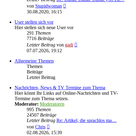
Neuester
von
Stupidwoman
Beitrag
30.08.2020, 16:15
User stellen sich vor
Hier stellen sich neue User vor
291
Themen
7716
Beiträge
Neuester
Letzter Beitrag
von
gadi
Beitrag
07.07.2026, 19:12
Allgemeine Themen
Themen
Beiträge
Letzter Beitrag
Nachrichten, News & TV Termine zum Thema
Hier könnt Ihr Links auf Online-Nachrichten und TV-
Termine zum Thema setzen.
Moderator:
Moderatoren
995
Themen
24507
Beiträge
Letzter Beitrag
Re: Artikel, die sprachlos ma…
Neuester
von
Chris
Beitrag
02.08.2026, 15:39