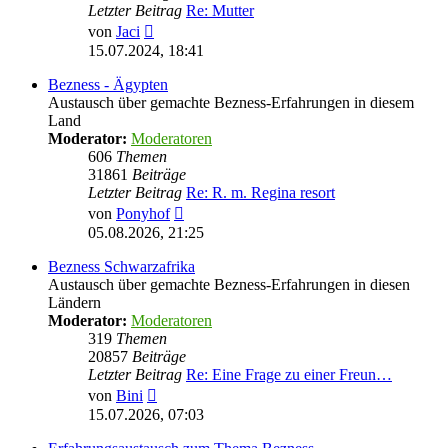
Letzter Beitrag
Re: Mutter
Neuester
von
Jaci
Beitrag
15.07.2024, 18:41
Bezness - Ägypten
Austausch über gemachte Bezness-Erfahrungen in diesem
Land
Moderator:
Moderatoren
606
Themen
31861
Beiträge
Letzter Beitrag
Re: R. m. Regina resort
Neuester
von
Ponyhof
Beitrag
05.08.2026, 21:25
Bezness Schwarzafrika
Austausch über gemachte Bezness-Erfahrungen in diesen
Ländern
Moderator:
Moderatoren
319
Themen
20857
Beiträge
Letzter Beitrag
Re: Eine Frage zu einer Freun…
Neuester
von
Bini
Beitrag
15.07.2026, 07:03