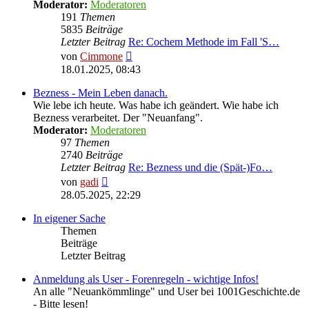
Moderator:
Moderatoren
191
Themen
5835
Beiträge
Letzter Beitrag
Re: Cochem Methode im Fall 'S…
Neuester
von
Cimmone
Beitrag
18.01.2025, 08:43
Bezness - Mein Leben danach.
Wie lebe ich heute. Was habe ich geändert. Wie habe ich
Bezness verarbeitet. Der "Neuanfang".
Moderator:
Moderatoren
97
Themen
2740
Beiträge
Letzter Beitrag
Re: Bezness und die (Spät-)Fo…
Neuester
von
gadi
Beitrag
28.05.2025, 22:29
In eigener Sache
Themen
Beiträge
Letzter Beitrag
Anmeldung als User - Forenregeln - wichtige Infos!
An alle "Neuankömmlinge" und User bei 1001Geschichte.de
- Bitte lesen!