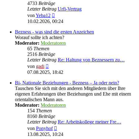
4733
Beiträge
Letzter Beitrag
Urfi-Vertrag
Neuester
von
Yeba12
Beitrag
10.02.2026, 00:24
Bezness - was sind die ersten Anzeichen
Worauf sollte ich achten?
Moderator:
Moderatoren
65
Themen
2516
Beiträge
Letzter Beitrag
Re: Haltung von Beznessern zu…
Neuester
von
gadi
Beitrag
07.08.2025, 18:42
Bi- Nationale Beziehungen - Bezness – Ja oder nein?
Tauschen Sie sich mit den anderen Mitgliedern über Ihre
eigenen Erfahrungen über Beziehungen und Ehe mit einem
orientalischen Mann aus.
Moderator:
Moderatoren
154
Themen
8160
Beiträge
Letzter Beitrag
Re: Arbeitskollege meiner Fre…
Neuester
von
Ponyhof
Beitrag
13.08.2025, 10:24