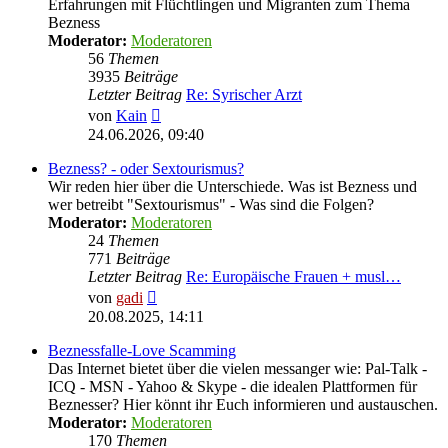
Erfahrungen mit Flüchtlingen und Migranten zum Thema
Bezness
Moderator:
Moderatoren
56
Themen
3935
Beiträge
Letzter Beitrag
Re: Syrischer Arzt
Neuester
von
Kain
Beitrag
24.06.2026, 09:40
Bezness? - oder Sextourismus?
Wir reden hier über die Unterschiede. Was ist Bezness und
wer betreibt "Sextourismus" - Was sind die Folgen?
Moderator:
Moderatoren
24
Themen
771
Beiträge
Letzter Beitrag
Re: Europäische Frauen + musl…
Neuester
von
gadi
Beitrag
20.08.2025, 14:11
Beznessfalle-Love Scamming
Das Internet bietet über die vielen messanger wie: Pal-Talk -
ICQ - MSN - Yahoo & Skype - die idealen Plattformen für
Beznesser? Hier könnt ihr Euch informieren und austauschen.
Moderator:
Moderatoren
170
Themen