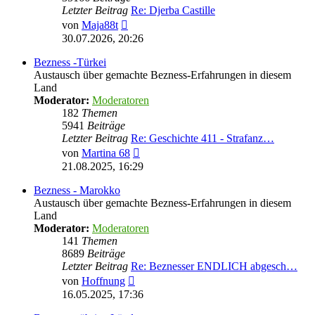
Letzter Beitrag
Re: Djerba Castille
Neuester
von
Maja88t
Beitrag
30.07.2026, 20:26
Bezness -Türkei
Austausch über gemachte Bezness-Erfahrungen in diesem
Land
Moderator:
Moderatoren
182
Themen
5941
Beiträge
Letzter Beitrag
Re: Geschichte 411 - Strafanz…
Neuester
von
Martina 68
Beitrag
21.08.2025, 16:29
Bezness - Marokko
Austausch über gemachte Bezness-Erfahrungen in diesem
Land
Moderator:
Moderatoren
141
Themen
8689
Beiträge
Letzter Beitrag
Re: Beznesser ENDLICH abgesch…
Neuester
von
Hoffnung
Beitrag
16.05.2025, 17:36