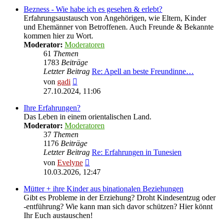
Bezness - Wie habe ich es gesehen & erlebt?
Erfahrungsaustausch von Angehörigen, wie Eltern, Kinder
und Ehemänner von Betroffenen. Auch Freunde & Bekannte
kommen hier zu Wort.
Moderator:
Moderatoren
61
Themen
1783
Beiträge
Letzter Beitrag
Re: Apell an beste Freundinne…
Neuester
von
gadi
Beitrag
27.10.2024, 11:06
Ihre Erfahrungen?
Das Leben in einem orientalischen Land.
Moderator:
Moderatoren
37
Themen
1176
Beiträge
Letzter Beitrag
Re: Erfahrungen in Tunesien
Neuester
von
Evelyne
Beitrag
10.03.2026, 12:47
Mütter + ihre Kinder aus binationalen Beziehungen
Gibt es Probleme in der Erziehung? Droht Kindesentzug oder
-entführung? Wie kann man sich davor schützen? Hier könnt
Ihr Euch austauschen!