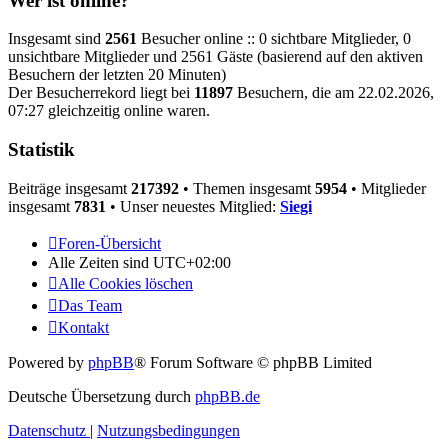
Wer ist online?
Insgesamt sind
2561
Besucher online :: 0 sichtbare Mitglieder, 0
unsichtbare Mitglieder und 2561 Gäste (basierend auf den aktiven
Besuchern der letzten 20 Minuten)
Der Besucherrekord liegt bei
11897
Besuchern, die am 22.02.2026,
07:27 gleichzeitig online waren.
Statistik
Beiträge insgesamt
217392
• Themen insgesamt
5954
• Mitglieder
insgesamt
7831
• Unser neuestes Mitglied:
Siegi
Foren-Übersicht
Alle Zeiten sind
UTC+02:00
Alle Cookies löschen
Das Team
Kontakt
Powered by
phpBB
® Forum Software © phpBB Limited
Deutsche Übersetzung durch
phpBB.de
Datenschutz
|
Nutzungsbedingungen