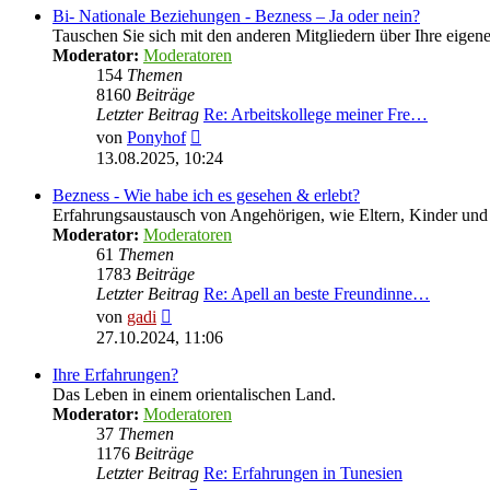
Bi- Nationale Beziehungen - Bezness – Ja oder nein?
Tauschen Sie sich mit den anderen Mitgliedern über Ihre eige
Moderator:
Moderatoren
154
Themen
8160
Beiträge
Letzter Beitrag
Re: Arbeitskollege meiner Fre…
Neuester
von
Ponyhof
Beitrag
13.08.2025, 10:24
Bezness - Wie habe ich es gesehen & erlebt?
Erfahrungsaustausch von Angehörigen, wie Eltern, Kinder u
Moderator:
Moderatoren
61
Themen
1783
Beiträge
Letzter Beitrag
Re: Apell an beste Freundinne…
Neuester
von
gadi
Beitrag
27.10.2024, 11:06
Ihre Erfahrungen?
Das Leben in einem orientalischen Land.
Moderator:
Moderatoren
37
Themen
1176
Beiträge
Letzter Beitrag
Re: Erfahrungen in Tunesien