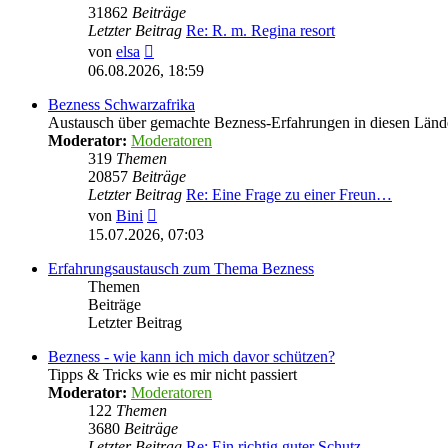
31862
Beiträge
Letzter Beitrag
Re: R. m. Regina resort
Neuester
von
elsa
Beitrag
06.08.2026, 18:59
Bezness Schwarzafrika
Austausch über gemachte Bezness-Erfahrungen in diesen Länd
Moderator:
Moderatoren
319
Themen
20857
Beiträge
Letzter Beitrag
Re: Eine Frage zu einer Freun…
Neuester
von
Bini
Beitrag
15.07.2026, 07:03
Erfahrungsaustausch zum Thema Bezness
Themen
Beiträge
Letzter Beitrag
Bezness - wie kann ich mich davor schützen?
Tipps & Tricks wie es mir nicht passiert
Moderator:
Moderatoren
122
Themen
3680
Beiträge
Letzter Beitrag
Re: Ein richtig guter Schutz …