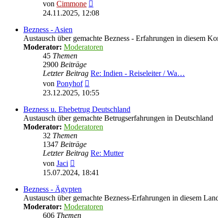
Neuester
von
Cimmone
Beitrag
24.11.2025, 12:08
Bezness - Asien
Austausch über gemachte Bezness - Erfahrungen in diesem Ko
Moderator:
Moderatoren
45
Themen
2900
Beiträge
Letzter Beitrag
Re: Indien - Reiseleiter / Wa…
Neuester
von
Ponyhof
Beitrag
23.12.2025, 10:55
Bezness u. Ehebetrug Deutschland
Austausch über gemachte Betrugserfahrungen in Deutschland
Moderator:
Moderatoren
32
Themen
1347
Beiträge
Letzter Beitrag
Re: Mutter
Neuester
von
Jaci
Beitrag
15.07.2024, 18:41
Bezness - Ägypten
Austausch über gemachte Bezness-Erfahrungen in diesem Lan
Moderator:
Moderatoren
606
Themen