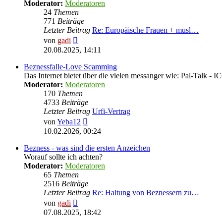
Moderator:
Moderatoren
24
Themen
771
Beiträge
Letzter Beitrag
Re: Europäische Frauen + musl…
Neuester
von
gadi
Beitrag
20.08.2025, 14:11
Beznessfalle-Love Scamming
Das Internet bietet über die vielen messanger wie: Pal-Talk -
Moderator:
Moderatoren
170
Themen
4733
Beiträge
Letzter Beitrag
Urfi-Vertrag
Neuester
von
Yeba12
Beitrag
10.02.2026, 00:24
Bezness - was sind die ersten Anzeichen
Worauf sollte ich achten?
Moderator:
Moderatoren
65
Themen
2516
Beiträge
Letzter Beitrag
Re: Haltung von Beznessern zu…
Neuester
von
gadi
Beitrag
07.08.2025, 18:42