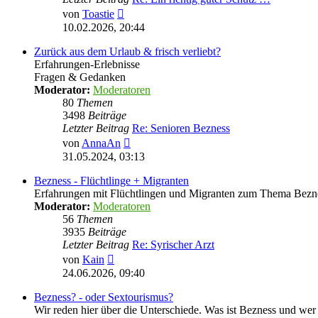
Neuester
von
Toastie
Beitrag
10.02.2026, 20:44
Zurück aus dem Urlaub & frisch verliebt?
Erfahrungen-Erlebnisse
Fragen & Gedanken
Moderator:
Moderatoren
80
Themen
3498
Beiträge
Letzter Beitrag
Re: Senioren Bezness
Neuester
von
AnnaAn
Beitrag
31.05.2024, 03:13
Bezness - Flüchtlinge + Migranten
Erfahrungen mit Flüchtlingen und Migranten zum Thema Bezn
Moderator:
Moderatoren
56
Themen
3935
Beiträge
Letzter Beitrag
Re: Syrischer Arzt
Neuester
von
Kain
Beitrag
24.06.2026, 09:40
Bezness? - oder Sextourismus?
Wir reden hier über die Unterschiede. Was ist Bezness und wer