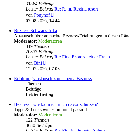
31864
Beiträge
Letzter Beitrag
Re: R. m. Regina resort
Neuester
von
Ponyhof
Beitrag
07.08.2026, 14:44
Bezness Schwarzafrika
Austausch über gemachte Bezness-Erfahrungen in diesen Länd
Moderator:
Moderatoren
319
Themen
20857
Beiträge
Letzter Beitrag
Re: Eine Frage zu einer Freun…
Neuester
von
Bini
Beitrag
15.07.2026, 07:03
Erfahrungsaustausch zum Thema Bezness
Themen
Beiträge
Letzter Beitrag
Bezness - wie kann ich mich davor schützen?
Tipps & Tricks wie es mir nicht passiert
Moderator:
Moderatoren
122
Themen
3680
Beiträge
Letzter Beitrag
Re: Ein richtig guter Schutz …