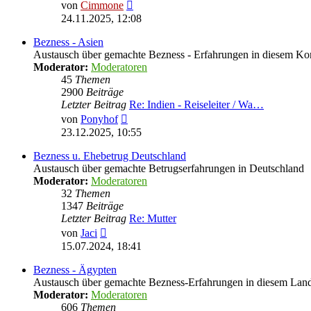
Neuester
von
Cimmone
Beitrag
24.11.2025, 12:08
Bezness - Asien
Austausch über gemachte Bezness - Erfahrungen in diesem Ko
Moderator:
Moderatoren
45
Themen
2900
Beiträge
Letzter Beitrag
Re: Indien - Reiseleiter / Wa…
Neuester
von
Ponyhof
Beitrag
23.12.2025, 10:55
Bezness u. Ehebetrug Deutschland
Austausch über gemachte Betrugserfahrungen in Deutschland
Moderator:
Moderatoren
32
Themen
1347
Beiträge
Letzter Beitrag
Re: Mutter
Neuester
von
Jaci
Beitrag
15.07.2024, 18:41
Bezness - Ägypten
Austausch über gemachte Bezness-Erfahrungen in diesem Lan
Moderator:
Moderatoren
606
Themen