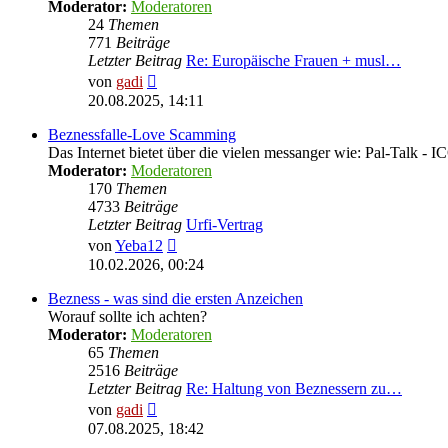
Moderator:
Moderatoren
24
Themen
771
Beiträge
Letzter Beitrag
Re: Europäische Frauen + musl…
Neuester
von
gadi
Beitrag
20.08.2025, 14:11
Beznessfalle-Love Scamming
Das Internet bietet über die vielen messanger wie: Pal-Talk -
Moderator:
Moderatoren
170
Themen
4733
Beiträge
Letzter Beitrag
Urfi-Vertrag
Neuester
von
Yeba12
Beitrag
10.02.2026, 00:24
Bezness - was sind die ersten Anzeichen
Worauf sollte ich achten?
Moderator:
Moderatoren
65
Themen
2516
Beiträge
Letzter Beitrag
Re: Haltung von Beznessern zu…
Neuester
von
gadi
Beitrag
07.08.2025, 18:42