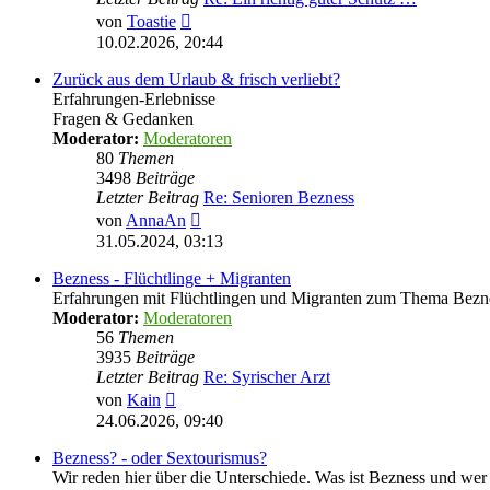
Neuester
von
Toastie
Beitrag
10.02.2026, 20:44
Zurück aus dem Urlaub & frisch verliebt?
Erfahrungen-Erlebnisse
Fragen & Gedanken
Moderator:
Moderatoren
80
Themen
3498
Beiträge
Letzter Beitrag
Re: Senioren Bezness
Neuester
von
AnnaAn
Beitrag
31.05.2024, 03:13
Bezness - Flüchtlinge + Migranten
Erfahrungen mit Flüchtlingen und Migranten zum Thema Bezn
Moderator:
Moderatoren
56
Themen
3935
Beiträge
Letzter Beitrag
Re: Syrischer Arzt
Neuester
von
Kain
Beitrag
24.06.2026, 09:40
Bezness? - oder Sextourismus?
Wir reden hier über die Unterschiede. Was ist Bezness und wer