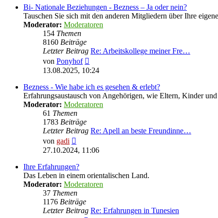
Bi- Nationale Beziehungen - Bezness – Ja oder nein?
Tauschen Sie sich mit den anderen Mitgliedern über Ihre eige
Moderator:
Moderatoren
154
Themen
8160
Beiträge
Letzter Beitrag
Re: Arbeitskollege meiner Fre…
Neuester
von
Ponyhof
Beitrag
13.08.2025, 10:24
Bezness - Wie habe ich es gesehen & erlebt?
Erfahrungsaustausch von Angehörigen, wie Eltern, Kinder u
Moderator:
Moderatoren
61
Themen
1783
Beiträge
Letzter Beitrag
Re: Apell an beste Freundinne…
Neuester
von
gadi
Beitrag
27.10.2024, 11:06
Ihre Erfahrungen?
Das Leben in einem orientalischen Land.
Moderator:
Moderatoren
37
Themen
1176
Beiträge
Letzter Beitrag
Re: Erfahrungen in Tunesien