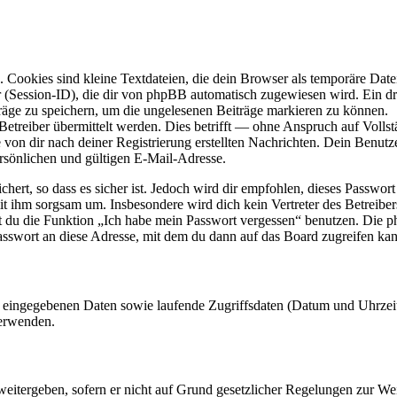
Cookies sind kleine Textdateien, die dein Browser als temporäre Datei
ssion-ID), die dir von phpBB automatisch zugewiesen wird. Ein dritt
räge zu speichern, um die ungelesenen Beiträge markieren zu können.
reiber übermittelt werden. Dies betrifft — ohne Anspruch auf Vollstän
 von dir nach deiner Registrierung erstellten Nachrichten. Dein Benu
sönlichen und gültigen E-Mail-Adresse.
ert, so dass es sicher ist. Jedoch wird dir empfohlen, dieses Passwor
it ihm sorgsam um. Insbesondere wird dich kein Vertreter des Betreibe
nst du die Funktion „Ich habe mein Passwort vergessen“ benutzen. Di
asswort an diese Adresse, mit dem du dann auf das Board zugreifen kan
ng eingegebenen Daten sowie laufende Zugriffsdaten (Datum und Uhrze
verwenden.
eitergeben, sofern er nicht auf Grund gesetzlicher Regelungen zur Wei