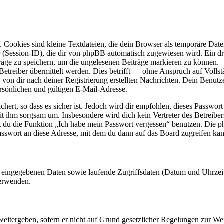
Cookies sind kleine Textdateien, die dein Browser als temporäre Datei
ssion-ID), die dir von phpBB automatisch zugewiesen wird. Ein dritt
räge zu speichern, um die ungelesenen Beiträge markieren zu können.
reiber übermittelt werden. Dies betrifft — ohne Anspruch auf Vollstän
 von dir nach deiner Registrierung erstellten Nachrichten. Dein Benu
sönlichen und gültigen E-Mail-Adresse.
ert, so dass es sicher ist. Jedoch wird dir empfohlen, dieses Passwor
it ihm sorgsam um. Insbesondere wird dich kein Vertreter des Betreibe
nst du die Funktion „Ich habe mein Passwort vergessen“ benutzen. Di
asswort an diese Adresse, mit dem du dann auf das Board zugreifen kan
ng eingegebenen Daten sowie laufende Zugriffsdaten (Datum und Uhrze
verwenden.
eitergeben, sofern er nicht auf Grund gesetzlicher Regelungen zur Wei