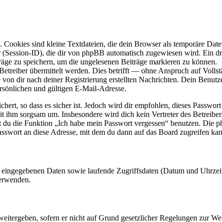
Cookies sind kleine Textdateien, die dein Browser als temporäre Datei
ssion-ID), die dir von phpBB automatisch zugewiesen wird. Ein dritt
räge zu speichern, um die ungelesenen Beiträge markieren zu können.
reiber übermittelt werden. Dies betrifft — ohne Anspruch auf Vollstän
 von dir nach deiner Registrierung erstellten Nachrichten. Dein Benu
sönlichen und gültigen E-Mail-Adresse.
ert, so dass es sicher ist. Jedoch wird dir empfohlen, dieses Passwor
it ihm sorgsam um. Insbesondere wird dich kein Vertreter des Betreibe
nst du die Funktion „Ich habe mein Passwort vergessen“ benutzen. Di
asswort an diese Adresse, mit dem du dann auf das Board zugreifen kan
ng eingegebenen Daten sowie laufende Zugriffsdaten (Datum und Uhrze
verwenden.
eitergeben, sofern er nicht auf Grund gesetzlicher Regelungen zur Wei