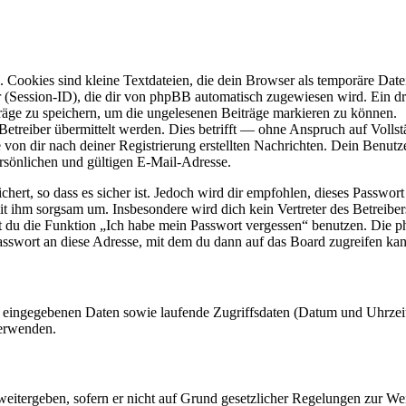
Cookies sind kleine Textdateien, die dein Browser als temporäre Datei
ssion-ID), die dir von phpBB automatisch zugewiesen wird. Ein dritt
räge zu speichern, um die ungelesenen Beiträge markieren zu können.
reiber übermittelt werden. Dies betrifft — ohne Anspruch auf Vollstän
 von dir nach deiner Registrierung erstellten Nachrichten. Dein Benu
sönlichen und gültigen E-Mail-Adresse.
ert, so dass es sicher ist. Jedoch wird dir empfohlen, dieses Passwor
it ihm sorgsam um. Insbesondere wird dich kein Vertreter des Betreibe
nst du die Funktion „Ich habe mein Passwort vergessen“ benutzen. Di
asswort an diese Adresse, mit dem du dann auf das Board zugreifen kan
ng eingegebenen Daten sowie laufende Zugriffsdaten (Datum und Uhrze
verwenden.
eitergeben, sofern er nicht auf Grund gesetzlicher Regelungen zur Wei