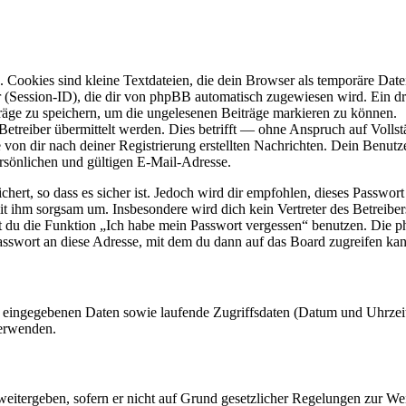
Cookies sind kleine Textdateien, die dein Browser als temporäre Datei
ssion-ID), die dir von phpBB automatisch zugewiesen wird. Ein dritt
räge zu speichern, um die ungelesenen Beiträge markieren zu können.
reiber übermittelt werden. Dies betrifft — ohne Anspruch auf Vollstän
 von dir nach deiner Registrierung erstellten Nachrichten. Dein Benu
sönlichen und gültigen E-Mail-Adresse.
ert, so dass es sicher ist. Jedoch wird dir empfohlen, dieses Passwor
it ihm sorgsam um. Insbesondere wird dich kein Vertreter des Betreibe
nst du die Funktion „Ich habe mein Passwort vergessen“ benutzen. Di
asswort an diese Adresse, mit dem du dann auf das Board zugreifen kan
ng eingegebenen Daten sowie laufende Zugriffsdaten (Datum und Uhrze
verwenden.
eitergeben, sofern er nicht auf Grund gesetzlicher Regelungen zur Wei