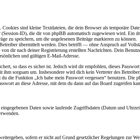
Cookies sind kleine Textdateien, die dein Browser als temporäre Datei
ssion-ID), die dir von phpBB automatisch zugewiesen wird. Ein dritt
räge zu speichern, um die ungelesenen Beiträge markieren zu können.
reiber übermittelt werden. Dies betrifft — ohne Anspruch auf Vollstän
 von dir nach deiner Registrierung erstellten Nachrichten. Dein Benu
sönlichen und gültigen E-Mail-Adresse.
ert, so dass es sicher ist. Jedoch wird dir empfohlen, dieses Passwor
it ihm sorgsam um. Insbesondere wird dich kein Vertreter des Betreibe
nst du die Funktion „Ich habe mein Passwort vergessen“ benutzen. Di
asswort an diese Adresse, mit dem du dann auf das Board zugreifen kan
ng eingegebenen Daten sowie laufende Zugriffsdaten (Datum und Uhrze
verwenden.
eitergeben, sofern er nicht auf Grund gesetzlicher Regelungen zur Wei