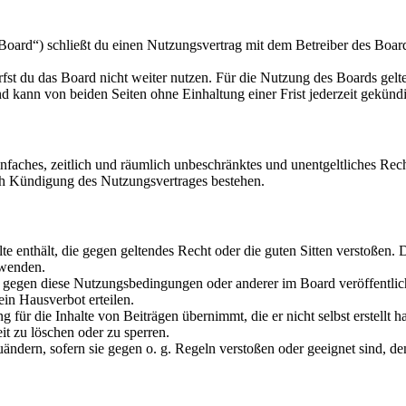
oard“) schließt du einen Nutzungsvertrag mit dem Betreiber des Boards
fst du das Board nicht weiter nutzen. Für die Nutzung des Boards gelten
 kann von beiden Seiten ohne Einhaltung einer Frist jederzeit gekünd
 einfaches, zeitlich und räumlich unbeschränktes und unentgeltliches R
ch Kündigung des Nutzungsvertrages bestehen.
alte enthält, die gegen geltendes Recht oder die guten Sitten verstoßen. 
rwenden.
n gegen diese Nutzungsbedingungen oder anderer im Board veröffentli
in Hausverbot erteilen.
für die Inhalte von Beiträgen übernimmt, die er nicht selbst erstellt 
it zu löschen oder zu sperren.
uändern, sofern sie gegen o. g. Regeln verstoßen oder geeignet sind, 