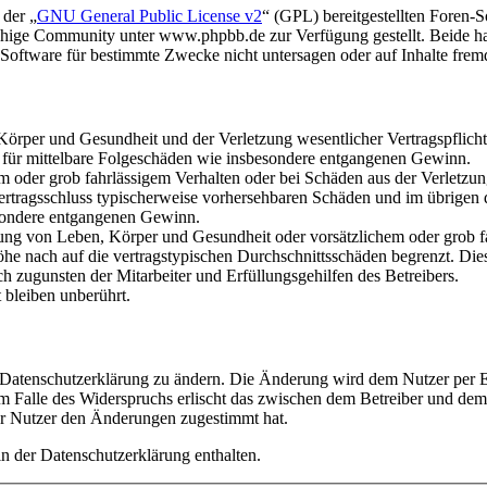
 der „
GNU General Public License v2
“ (GPL) bereitgestellten Foren
hige Community unter www.phpbb.de zur Verfügung gestellt. Beide hab
oftware für bestimmte Zwecke nicht untersagen oder auf Inhalte frem
rper und Gesundheit und der Verletzung wesentlicher Vertragspflichten
ch für mittelbare Folgeschäden wie insbesondere entgangenen Gewinn.
em oder grob fahrlässigem Verhalten oder bei Schäden aus der Verletz
i Vertragsschluss typischerweise vorhersehbaren Schäden und im übrigen
besondere entgangenen Gewinn.
ng von Leben, Körper und Gesundheit oder vorsätzlichem oder grob fah
e nach auf die vertragstypischen Durchschnittsschäden begrenzt. Dies
h zugunsten der Mitarbeiter und Erfüllungsgehilfen des Betreibers.
bleiben unberührt.
e Datenschutzerklärung zu ändern. Die Änderung wird dem Nutzer per E-
m Falle des Widerspruchs erlischt das zwischen dem Betreiber und dem 
er Nutzer den Änderungen zugestimmt hat.
n der Datenschutzerklärung enthalten.