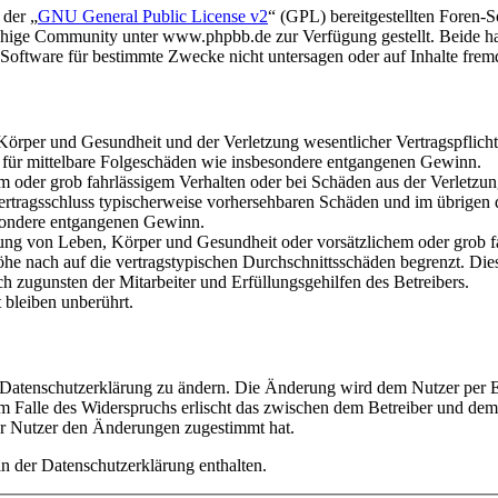
 der „
GNU General Public License v2
“ (GPL) bereitgestellten Foren
hige Community unter www.phpbb.de zur Verfügung gestellt. Beide hab
oftware für bestimmte Zwecke nicht untersagen oder auf Inhalte frem
rper und Gesundheit und der Verletzung wesentlicher Vertragspflichten
ch für mittelbare Folgeschäden wie insbesondere entgangenen Gewinn.
em oder grob fahrlässigem Verhalten oder bei Schäden aus der Verletz
i Vertragsschluss typischerweise vorhersehbaren Schäden und im übrigen
besondere entgangenen Gewinn.
ng von Leben, Körper und Gesundheit oder vorsätzlichem oder grob fah
e nach auf die vertragstypischen Durchschnittsschäden begrenzt. Dies
h zugunsten der Mitarbeiter und Erfüllungsgehilfen des Betreibers.
bleiben unberührt.
e Datenschutzerklärung zu ändern. Die Änderung wird dem Nutzer per E-
m Falle des Widerspruchs erlischt das zwischen dem Betreiber und dem 
er Nutzer den Änderungen zugestimmt hat.
n der Datenschutzerklärung enthalten.