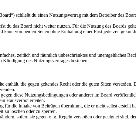
oard“) schließt du einen Nutzungsvertrag mit dem Betreiber des Boards
fst du das Board nicht weiter nutzen. Für die Nutzung des Boards gelten
 kann von beiden Seiten ohne Einhaltung einer Frist jederzeit gekünd
 einfaches, zeitlich und räumlich unbeschränktes und unentgeltliches R
ch Kündigung des Nutzungsvertrages bestehen.
alte enthält, die gegen geltendes Recht oder die guten Sitten verstoßen. 
rwenden.
n gegen diese Nutzungsbedingungen oder anderer im Board veröffentli
in Hausverbot erteilen.
für die Inhalte von Beiträgen übernimmt, die er nicht selbst erstellt 
it zu löschen oder zu sperren.
uändern, sofern sie gegen o. g. Regeln verstoßen oder geeignet sind, 