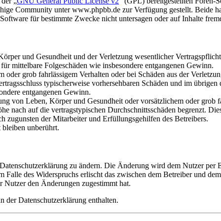
 der „
GNU General Public License v2
“ (GPL) bereitgestellten Foren
hige Community unter www.phpbb.de zur Verfügung gestellt. Beide hab
oftware für bestimmte Zwecke nicht untersagen oder auf Inhalte frem
rper und Gesundheit und der Verletzung wesentlicher Vertragspflichten
ch für mittelbare Folgeschäden wie insbesondere entgangenen Gewinn.
em oder grob fahrlässigem Verhalten oder bei Schäden aus der Verletz
i Vertragsschluss typischerweise vorhersehbaren Schäden und im übrigen
besondere entgangenen Gewinn.
ng von Leben, Körper und Gesundheit oder vorsätzlichem oder grob fah
e nach auf die vertragstypischen Durchschnittsschäden begrenzt. Dies
h zugunsten der Mitarbeiter und Erfüllungsgehilfen des Betreibers.
bleiben unberührt.
e Datenschutzerklärung zu ändern. Die Änderung wird dem Nutzer per E-
m Falle des Widerspruchs erlischt das zwischen dem Betreiber und dem 
er Nutzer den Änderungen zugestimmt hat.
n der Datenschutzerklärung enthalten.