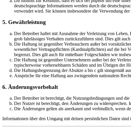
Du nimmst zur Kenntnis, dass es sich bei phpBB um eine unter
deutschsprachige Informationen werden durch die deutschsprac
verwendet wird. Sie können insbesondere die Verwendung der S
5. Gewährleistung
Der Betreiber haftet mit Ausnahme der Verletzung von Leben, Kö
grob fahrlässiges Verhalten zurückzuführen sind. Dies gilt au
Die Haftung ist gegenüber Verbrauchern außer bei vorsätzlich
wesentlicher Vertragspflichten (Kardinalpflichten) auf die be
begrenzt. Dies gilt auch für mittelbare Folgeschäden wie ins
Die Haftung ist gegenüber Unternehmern außer bei der Verletzu
typischerweise vorhersehbaren Schäden und im Übrigen der Höh
Die Haftungsbegrenzung der Absätze a bis c gilt sinngemäß auc
Ansprüche für eine Haftung aus zwingendem nationalem Recht 
6. Änderungsvorbehalt
Der Betreiber ist berechtigt, die Nutzungsbedingungen und di
Der Nutzer ist berechtigt, den Änderungen zu widersprechen. I
Die Änderungen gelten als anerkannt und verbindlich, wenn d
Informationen über den Umgang mit deinen persönlichen Daten sind i