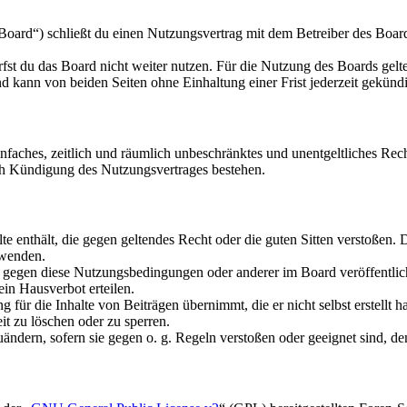
oard“) schließt du einen Nutzungsvertrag mit dem Betreiber des Boards
fst du das Board nicht weiter nutzen. Für die Nutzung des Boards gelten
 kann von beiden Seiten ohne Einhaltung einer Frist jederzeit gekünd
 einfaches, zeitlich und räumlich unbeschränktes und unentgeltliches R
ch Kündigung des Nutzungsvertrages bestehen.
alte enthält, die gegen geltendes Recht oder die guten Sitten verstoßen. 
rwenden.
n gegen diese Nutzungsbedingungen oder anderer im Board veröffentli
in Hausverbot erteilen.
für die Inhalte von Beiträgen übernimmt, die er nicht selbst erstellt 
it zu löschen oder zu sperren.
uändern, sofern sie gegen o. g. Regeln verstoßen oder geeignet sind, 