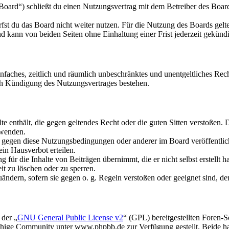
oard“) schließt du einen Nutzungsvertrag mit dem Betreiber des Boards
fst du das Board nicht weiter nutzen. Für die Nutzung des Boards gelten
 kann von beiden Seiten ohne Einhaltung einer Frist jederzeit gekünd
 einfaches, zeitlich und räumlich unbeschränktes und unentgeltliches R
ch Kündigung des Nutzungsvertrages bestehen.
alte enthält, die gegen geltendes Recht oder die guten Sitten verstoßen. 
rwenden.
n gegen diese Nutzungsbedingungen oder anderer im Board veröffentli
in Hausverbot erteilen.
für die Inhalte von Beiträgen übernimmt, die er nicht selbst erstellt 
it zu löschen oder zu sperren.
uändern, sofern sie gegen o. g. Regeln verstoßen oder geeignet sind, 
 der „
GNU General Public License v2
“ (GPL) bereitgestellten Foren
hige Community unter www.phpbb.de zur Verfügung gestellt. Beide hab