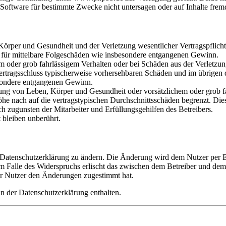
oftware für bestimmte Zwecke nicht untersagen oder auf Inhalte frem
rper und Gesundheit und der Verletzung wesentlicher Vertragspflichten
ch für mittelbare Folgeschäden wie insbesondere entgangenen Gewinn.
em oder grob fahrlässigem Verhalten oder bei Schäden aus der Verletz
i Vertragsschluss typischerweise vorhersehbaren Schäden und im übrigen
besondere entgangenen Gewinn.
ng von Leben, Körper und Gesundheit oder vorsätzlichem oder grob fah
e nach auf die vertragstypischen Durchschnittsschäden begrenzt. Dies
h zugunsten der Mitarbeiter und Erfüllungsgehilfen des Betreibers.
bleiben unberührt.
e Datenschutzerklärung zu ändern. Die Änderung wird dem Nutzer per E-
m Falle des Widerspruchs erlischt das zwischen dem Betreiber und dem 
er Nutzer den Änderungen zugestimmt hat.
n der Datenschutzerklärung enthalten.