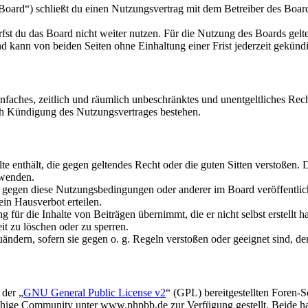
oard“) schließt du einen Nutzungsvertrag mit dem Betreiber des Boards
fst du das Board nicht weiter nutzen. Für die Nutzung des Boards gelten
 kann von beiden Seiten ohne Einhaltung einer Frist jederzeit gekünd
 einfaches, zeitlich und räumlich unbeschränktes und unentgeltliches R
ch Kündigung des Nutzungsvertrages bestehen.
alte enthält, die gegen geltendes Recht oder die guten Sitten verstoßen. 
rwenden.
n gegen diese Nutzungsbedingungen oder anderer im Board veröffentli
in Hausverbot erteilen.
für die Inhalte von Beiträgen übernimmt, die er nicht selbst erstellt 
it zu löschen oder zu sperren.
uändern, sofern sie gegen o. g. Regeln verstoßen oder geeignet sind, 
 der „
GNU General Public License v2
“ (GPL) bereitgestellten Foren
hige Community unter www.phpbb.de zur Verfügung gestellt. Beide hab