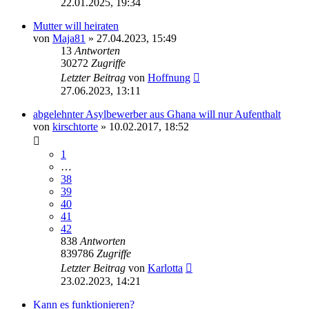
22.01.2025, 19:34
Mutter will heiraten
von
Maja81
» 27.04.2023, 15:49
13
Antworten
30272
Zugriffe
Letzter Beitrag
von
Hoffnung
27.06.2023, 13:11
abgelehnter Asylbewerber aus Ghana will nur Aufenthalt
von
kirschtorte
» 10.02.2017, 18:52
1
…
38
39
40
41
42
838
Antworten
839786
Zugriffe
Letzter Beitrag
von
Karlotta
23.02.2023, 14:21
Kann es funktionieren?