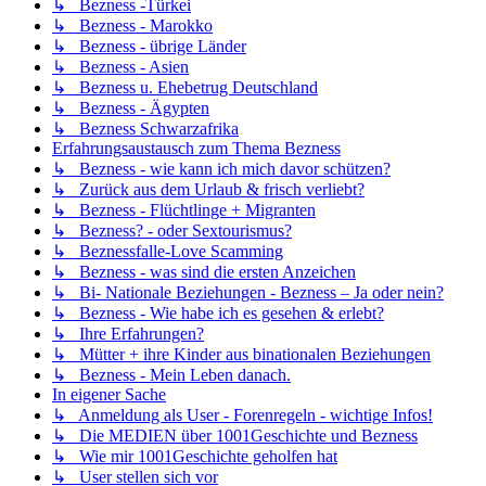
↳ Bezness -Türkei
↳ Bezness - Marokko
↳ Bezness - übrige Länder
↳ Bezness - Asien
↳ Bezness u. Ehebetrug Deutschland
↳ Bezness - Ägypten
↳ Bezness Schwarzafrika
Erfahrungsaustausch zum Thema Bezness
↳ Bezness - wie kann ich mich davor schützen?
↳ Zurück aus dem Urlaub & frisch verliebt?
↳ Bezness - Flüchtlinge + Migranten
↳ Bezness? - oder Sextourismus?
↳ Beznessfalle-Love Scamming
↳ Bezness - was sind die ersten Anzeichen
↳ Bi- Nationale Beziehungen - Bezness – Ja oder nein?
↳ Bezness - Wie habe ich es gesehen & erlebt?
↳ Ihre Erfahrungen?
↳ Mütter + ihre Kinder aus binationalen Beziehungen
↳ Bezness - Mein Leben danach.
In eigener Sache
↳ Anmeldung als User - Forenregeln - wichtige Infos!
↳ Die MEDIEN über 1001Geschichte und Bezness
↳ Wie mir 1001Geschichte geholfen hat
↳ User stellen sich vor