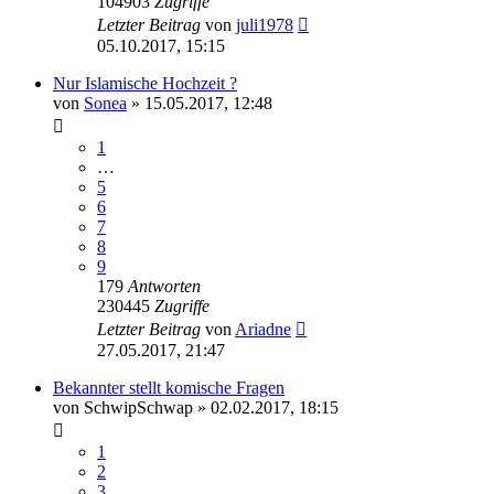
104903
Zugriffe
Letzter Beitrag
von
juli1978
05.10.2017, 15:15
Nur Islamische Hochzeit ?
von
Sonea
» 15.05.2017, 12:48
1
…
5
6
7
8
9
179
Antworten
230445
Zugriffe
Letzter Beitrag
von
Ariadne
27.05.2017, 21:47
Bekannter stellt komische Fragen
von
SchwipSchwap
» 02.02.2017, 18:15
1
2
3