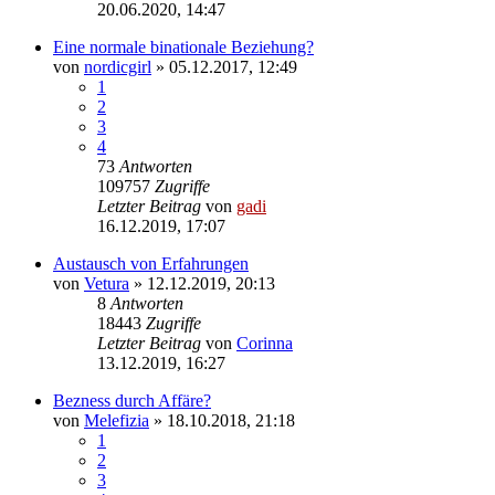
20.06.2020, 14:47
Eine normale binationale Beziehung?
von
nordicgirl
» 05.12.2017, 12:49
1
2
3
4
73
Antworten
109757
Zugriffe
Letzter Beitrag
von
gadi
16.12.2019, 17:07
Austausch von Erfahrungen
von
Vetura
» 12.12.2019, 20:13
8
Antworten
18443
Zugriffe
Letzter Beitrag
von
Corinna
13.12.2019, 16:27
Bezness durch Affäre?
von
Melefizia
» 18.10.2018, 21:18
1
2
3