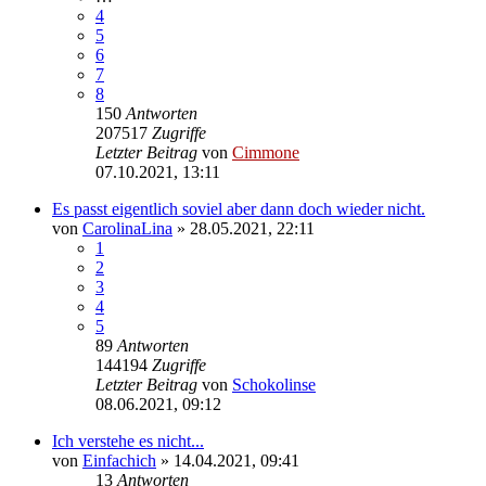
4
5
6
7
8
150
Antworten
207517
Zugriffe
Letzter Beitrag
von
Cimmone
07.10.2021, 13:11
Es passt eigentlich soviel aber dann doch wieder nicht.
von
CarolinaLina
» 28.05.2021, 22:11
1
2
3
4
5
89
Antworten
144194
Zugriffe
Letzter Beitrag
von
Schokolinse
08.06.2021, 09:12
Ich verstehe es nicht...
von
Einfachich
» 14.04.2021, 09:41
13
Antworten