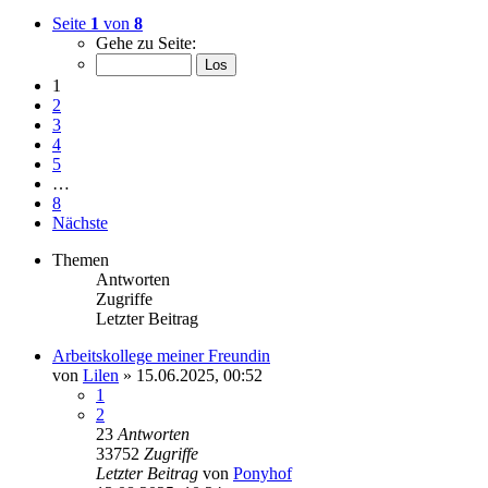
Seite
1
von
8
Gehe zu Seite:
1
2
3
4
5
…
8
Nächste
Themen
Antworten
Zugriffe
Letzter Beitrag
Arbeitskollege meiner Freundin
von
Lilen
» 15.06.2025, 00:52
1
2
23
Antworten
33752
Zugriffe
Letzter Beitrag
von
Ponyhof