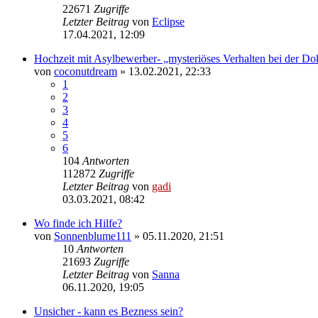
22671
Zugriffe
Letzter Beitrag
von
Eclipse
17.04.2021, 12:09
Hochzeit mit Asylbewerber- „mysteriöses Verhalten bei der 
von
coconutdream
» 13.02.2021, 22:33
1
2
3
4
5
6
104
Antworten
112872
Zugriffe
Letzter Beitrag
von
gadi
03.03.2021, 08:42
Wo finde ich Hilfe?
von
Sonnenblume111
» 05.11.2020, 21:51
10
Antworten
21693
Zugriffe
Letzter Beitrag
von
Sanna
06.11.2020, 19:05
Unsicher - kann es Bezness sein?