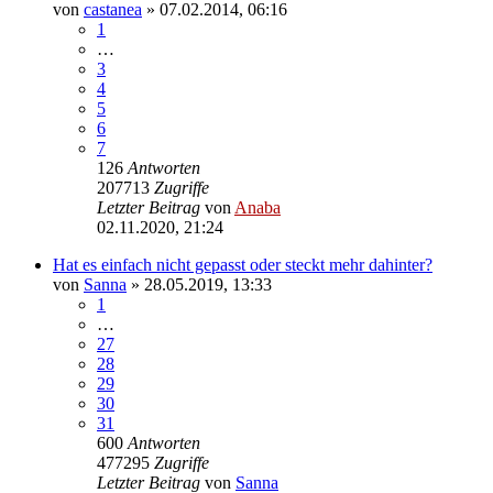
von
castanea
» 07.02.2014, 06:16
1
…
3
4
5
6
7
126
Antworten
207713
Zugriffe
Letzter Beitrag
von
Anaba
02.11.2020, 21:24
Hat es einfach nicht gepasst oder steckt mehr dahinter?
von
Sanna
» 28.05.2019, 13:33
1
…
27
28
29
30
31
600
Antworten
477295
Zugriffe
Letzter Beitrag
von
Sanna