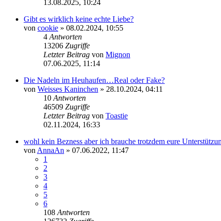
13.08.2025, 10:24
Gibt es wirklich keine echte Liebe?
von
cookie
» 08.02.2024, 10:55
4
Antworten
13206
Zugriffe
Letzter Beitrag
von
Mignon
07.06.2025, 11:14
Die Nadeln im Heuhaufen…Real oder Fake?
von
Weisses Kaninchen
» 28.10.2024, 04:11
10
Antworten
46509
Zugriffe
Letzter Beitrag
von
Toastie
02.11.2024, 16:33
wohl kein Bezness aber ich brauche trotzdem eure Unterstützu
von
AnnaAn
» 07.06.2022, 11:47
1
2
3
4
5
6
108
Antworten