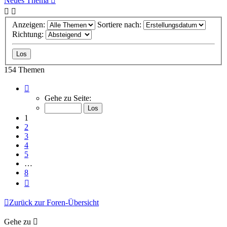
Neues Thema
Anzeigen:
Sortiere nach:
Richtung:
154 Themen
Seite
1
Gehe zu Seite:
von
8
1
2
3
4
5
…
8
Nächste
Zurück zur Foren-Übersicht
Gehe zu