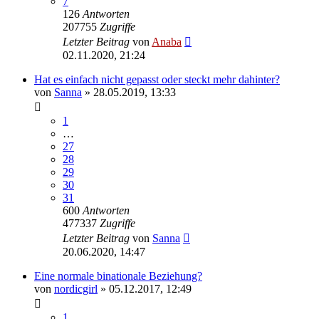
7
126
Antworten
207755
Zugriffe
Letzter Beitrag
von
Anaba
02.11.2020, 21:24
Hat es einfach nicht gepasst oder steckt mehr dahinter?
von
Sanna
» 28.05.2019, 13:33
1
…
27
28
29
30
31
600
Antworten
477337
Zugriffe
Letzter Beitrag
von
Sanna
20.06.2020, 14:47
Eine normale binationale Beziehung?
von
nordicgirl
» 05.12.2017, 12:49
1