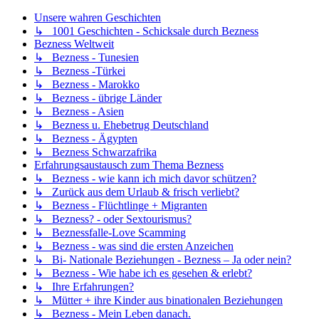
Unsere wahren Geschichten
↳ 1001 Geschichten - Schicksale durch Bezness
Bezness Weltweit
↳ Bezness - Tunesien
↳ Bezness -Türkei
↳ Bezness - Marokko
↳ Bezness - übrige Länder
↳ Bezness - Asien
↳ Bezness u. Ehebetrug Deutschland
↳ Bezness - Ägypten
↳ Bezness Schwarzafrika
Erfahrungsaustausch zum Thema Bezness
↳ Bezness - wie kann ich mich davor schützen?
↳ Zurück aus dem Urlaub & frisch verliebt?
↳ Bezness - Flüchtlinge + Migranten
↳ Bezness? - oder Sextourismus?
↳ Beznessfalle-Love Scamming
↳ Bezness - was sind die ersten Anzeichen
↳ Bi- Nationale Beziehungen - Bezness – Ja oder nein?
↳ Bezness - Wie habe ich es gesehen & erlebt?
↳ Ihre Erfahrungen?
↳ Mütter + ihre Kinder aus binationalen Beziehungen
↳ Bezness - Mein Leben danach.