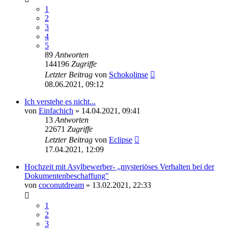
1
2
3
4
5
89
Antworten
144196
Zugriffe
Letzter Beitrag
von
Schokolinse
08.06.2021, 09:12
Ich verstehe es nicht...
von
Einfachich
» 14.04.2021, 09:41
13
Antworten
22671
Zugriffe
Letzter Beitrag
von
Eclipse
17.04.2021, 12:09
Hochzeit mit Asylbewerber- „mysteriöses Verhalten bei der
Dokumentenbeschaffung"
von
coconutdream
» 13.02.2021, 22:33
1
2
3