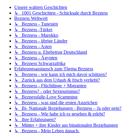
Unsere wahren Geschichten
↳ 1001 Geschichten - Schicksale durch Bezness
Bezness Weltweit
↳ Bezness - Tunesien
↳ Bezness -Türkei
↳ Bezness - Marokko
↳ Bezness - übrige Länder
↳ Bezness - Asien
↳ Bezness u. Ehebetrug Deutschland
↳ Bezness - Ägypten
↳ Bezness Schwarzafrika
Erfahrungsaustausch zum Thema Bezness
↳ Bezness - wie kann ich mich davor schützen?
↳ Zurück aus dem Urlaub & frisch verliebt?
↳ Bezness - Flüchtlinge + Migranten
↳ Bezness? - oder Sextourismus?
↳ Beznessfalle-Love Scamming
↳ Bezness - was sind die ersten Anzeichen
↳ Bi- Nationale Beziehungen - Bezness – Ja oder nein?
↳ Bezness - Wie habe ich es gesehen & erlebt?
↳ Ihre Erfahrungen?
↳ Mütter + ihre Kinder aus binationalen Beziehungen
↳ Bezness - Mein Leben danach.