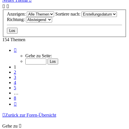
Neues Thema
Anzeigen:
Sortiere nach:
Richtung:
154 Themen
Seite
1
Gehe zu Seite:
von
8
1
2
3
4
5
…
8
Nächste
Zurück zur Foren-Übersicht
Gehe zu