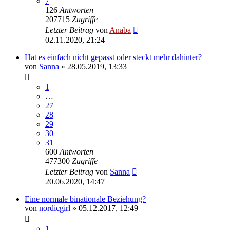
7
126
Antworten
207715
Zugriffe
Letzter Beitrag
von
Anaba
02.11.2020, 21:24
Hat es einfach nicht gepasst oder steckt mehr dahinter?
von
Sanna
» 28.05.2019, 13:33
1
…
27
28
29
30
31
600
Antworten
477300
Zugriffe
Letzter Beitrag
von
Sanna
20.06.2020, 14:47
Eine normale binationale Beziehung?
von
nordicgirl
» 05.12.2017, 12:49
1