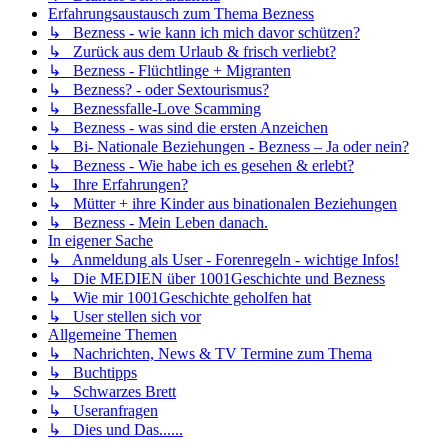
Erfahrungsaustausch zum Thema Bezness
↳ Bezness - wie kann ich mich davor schützen?
↳ Zurück aus dem Urlaub & frisch verliebt?
↳ Bezness - Flüchtlinge + Migranten
↳ Bezness? - oder Sextourismus?
↳ Beznessfalle-Love Scamming
↳ Bezness - was sind die ersten Anzeichen
↳ Bi- Nationale Beziehungen - Bezness – Ja oder nein?
↳ Bezness - Wie habe ich es gesehen & erlebt?
↳ Ihre Erfahrungen?
↳ Mütter + ihre Kinder aus binationalen Beziehungen
↳ Bezness - Mein Leben danach.
In eigener Sache
↳ Anmeldung als User - Forenregeln - wichtige Infos!
↳ Die MEDIEN über 1001Geschichte und Bezness
↳ Wie mir 1001Geschichte geholfen hat
↳ User stellen sich vor
Allgemeine Themen
↳ Nachrichten, News & TV Termine zum Thema
↳ Buchtipps
↳ Schwarzes Brett
↳ Useranfragen
↳ Dies und Das......