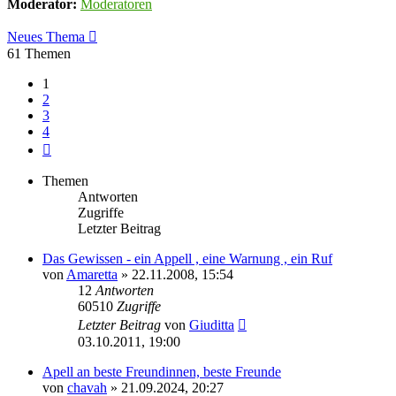
Moderator:
Moderatoren
Neues Thema
61 Themen
1
2
3
4
Nächste
Themen
Antworten
Zugriffe
Letzter Beitrag
Das Gewissen - ein Appell , eine Warnung , ein Ruf
von
Amaretta
» 22.11.2008, 15:54
12
Antworten
60510
Zugriffe
Letzter Beitrag
von
Giuditta
03.10.2011, 19:00
Apell an beste Freundinnen, beste Freunde
von
chavah
» 21.09.2024, 20:27