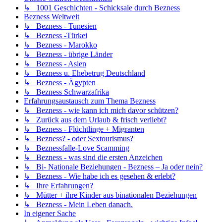
↳ 1001 Geschichten - Schicksale durch Bezness
Bezness Weltweit
↳ Bezness - Tunesien
↳ Bezness -Türkei
↳ Bezness - Marokko
↳ Bezness - übrige Länder
↳ Bezness - Asien
↳ Bezness u. Ehebetrug Deutschland
↳ Bezness - Ägypten
↳ Bezness Schwarzafrika
Erfahrungsaustausch zum Thema Bezness
↳ Bezness - wie kann ich mich davor schützen?
↳ Zurück aus dem Urlaub & frisch verliebt?
↳ Bezness - Flüchtlinge + Migranten
↳ Bezness? - oder Sextourismus?
↳ Beznessfalle-Love Scamming
↳ Bezness - was sind die ersten Anzeichen
↳ Bi- Nationale Beziehungen - Bezness – Ja oder nein?
↳ Bezness - Wie habe ich es gesehen & erlebt?
↳ Ihre Erfahrungen?
↳ Mütter + ihre Kinder aus binationalen Beziehungen
↳ Bezness - Mein Leben danach.
In eigener Sache