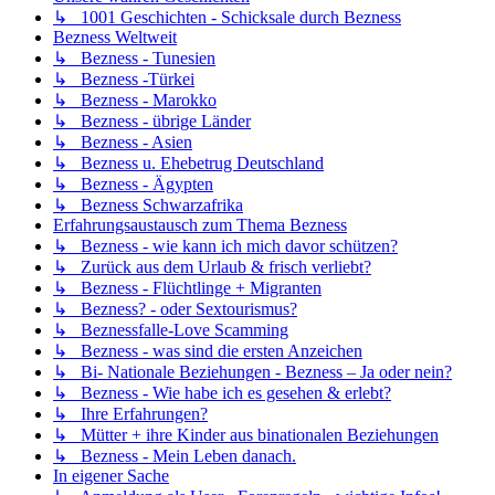
↳ 1001 Geschichten - Schicksale durch Bezness
Bezness Weltweit
↳ Bezness - Tunesien
↳ Bezness -Türkei
↳ Bezness - Marokko
↳ Bezness - übrige Länder
↳ Bezness - Asien
↳ Bezness u. Ehebetrug Deutschland
↳ Bezness - Ägypten
↳ Bezness Schwarzafrika
Erfahrungsaustausch zum Thema Bezness
↳ Bezness - wie kann ich mich davor schützen?
↳ Zurück aus dem Urlaub & frisch verliebt?
↳ Bezness - Flüchtlinge + Migranten
↳ Bezness? - oder Sextourismus?
↳ Beznessfalle-Love Scamming
↳ Bezness - was sind die ersten Anzeichen
↳ Bi- Nationale Beziehungen - Bezness – Ja oder nein?
↳ Bezness - Wie habe ich es gesehen & erlebt?
↳ Ihre Erfahrungen?
↳ Mütter + ihre Kinder aus binationalen Beziehungen
↳ Bezness - Mein Leben danach.
In eigener Sache