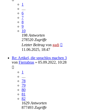
1
…
6
7
8
9
10
198
Antworten
278520
Zugriffe
Letzter Beitrag
von
gadi
11.06.2025, 18:47
Re: Artikel, die sprachlos machen 3
von
Fierrabras
» 05.09.2022, 10:28
1
…
78
79
80
81
82
1629
Antworten
877493
Zugriffe