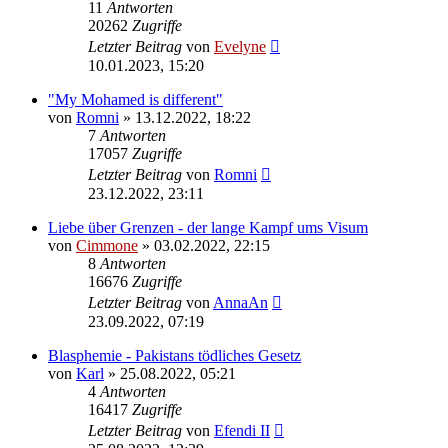
11
Antworten
20262
Zugriffe
Letzter Beitrag
von
Evelyne
10.01.2023, 15:20
"My Mohamed is different"
von
Romni
» 13.12.2022, 18:22
7
Antworten
17057
Zugriffe
Letzter Beitrag
von
Romni
23.12.2022, 23:11
Liebe über Grenzen - der lange Kampf ums Visum
von
Cimmone
» 03.02.2022, 22:15
8
Antworten
16676
Zugriffe
Letzter Beitrag
von
AnnaAn
23.09.2022, 07:19
Blasphemie - Pakistans tödliches Gesetz
von
Karl
» 25.08.2022, 05:21
4
Antworten
16417
Zugriffe
Letzter Beitrag
von
Efendi II