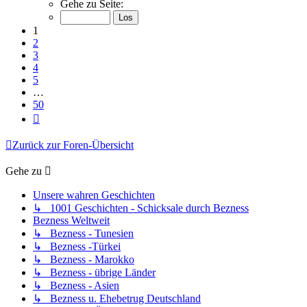
1
Gehe zu Seite:
von
50
1
2
3
4
5
…
50
Nächste
Zurück zur Foren-Übersicht
Gehe zu
Unsere wahren Geschichten
↳ 1001 Geschichten - Schicksale durch Bezness
Bezness Weltweit
↳ Bezness - Tunesien
↳ Bezness -Türkei
↳ Bezness - Marokko
↳ Bezness - übrige Länder
↳ Bezness - Asien
↳ Bezness u. Ehebetrug Deutschland