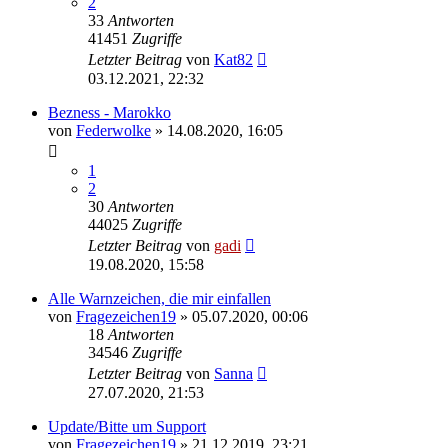
2
33
Antworten
41451
Zugriffe
Letzter Beitrag
von
Kat82
03.12.2021, 22:32
Bezness - Marokko
von
Federwolke
» 14.08.2020, 16:05
1
2
30
Antworten
44025
Zugriffe
Letzter Beitrag
von
gadi
19.08.2020, 15:58
Alle Warnzeichen, die mir einfallen
von
Fragezeichen19
» 05.07.2020, 00:06
18
Antworten
34546
Zugriffe
Letzter Beitrag
von
Sanna
27.07.2020, 21:53
Update/Bitte um Support
von
Fragezeichen19
» 21.12.2019, 23:21