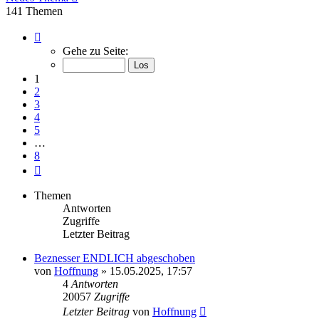
141 Themen
Seite
1
Gehe zu Seite:
von
8
1
2
3
4
5
…
8
Nächste
Themen
Antworten
Zugriffe
Letzter Beitrag
Beznesser ENDLICH abgeschoben
von
Hoffnung
» 15.05.2025, 17:57
4
Antworten
20057
Zugriffe
Letzter Beitrag
von
Hoffnung