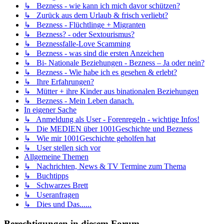
↳ Bezness - wie kann ich mich davor schützen?
↳ Zurück aus dem Urlaub & frisch verliebt?
↳ Bezness - Flüchtlinge + Migranten
↳ Bezness? - oder Sextourismus?
↳ Beznessfalle-Love Scamming
↳ Bezness - was sind die ersten Anzeichen
↳ Bi- Nationale Beziehungen - Bezness – Ja oder nein?
↳ Bezness - Wie habe ich es gesehen & erlebt?
↳ Ihre Erfahrungen?
↳ Mütter + ihre Kinder aus binationalen Beziehungen
↳ Bezness - Mein Leben danach.
In eigener Sache
↳ Anmeldung als User - Forenregeln - wichtige Infos!
↳ Die MEDIEN über 1001Geschichte und Bezness
↳ Wie mir 1001Geschichte geholfen hat
↳ User stellen sich vor
Allgemeine Themen
↳ Nachrichten, News & TV Termine zum Thema
↳ Buchtipps
↳ Schwarzes Brett
↳ Useranfragen
↳ Dies und Das......
Berechtigungen in diesem Forum