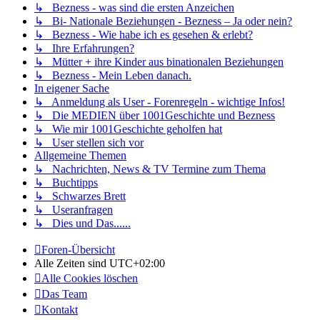
↳ Bezness - was sind die ersten Anzeichen
↳ Bi- Nationale Beziehungen - Bezness – Ja oder nein?
↳ Bezness - Wie habe ich es gesehen & erlebt?
↳ Ihre Erfahrungen?
↳ Mütter + ihre Kinder aus binationalen Beziehungen
↳ Bezness - Mein Leben danach.
In eigener Sache
↳ Anmeldung als User - Forenregeln - wichtige Infos!
↳ Die MEDIEN über 1001Geschichte und Bezness
↳ Wie mir 1001Geschichte geholfen hat
↳ User stellen sich vor
Allgemeine Themen
↳ Nachrichten, News & TV Termine zum Thema
↳ Buchtipps
↳ Schwarzes Brett
↳ Useranfragen
↳ Dies und Das......
Foren-Übersicht
Alle Zeiten sind
UTC+02:00
Alle Cookies löschen
Das Team
Kontakt