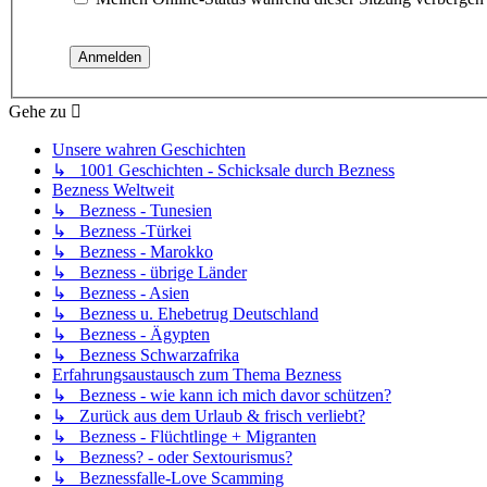
Gehe zu
Unsere wahren Geschichten
↳ 1001 Geschichten - Schicksale durch Bezness
Bezness Weltweit
↳ Bezness - Tunesien
↳ Bezness -Türkei
↳ Bezness - Marokko
↳ Bezness - übrige Länder
↳ Bezness - Asien
↳ Bezness u. Ehebetrug Deutschland
↳ Bezness - Ägypten
↳ Bezness Schwarzafrika
Erfahrungsaustausch zum Thema Bezness
↳ Bezness - wie kann ich mich davor schützen?
↳ Zurück aus dem Urlaub & frisch verliebt?
↳ Bezness - Flüchtlinge + Migranten
↳ Bezness? - oder Sextourismus?
↳ Beznessfalle-Love Scamming