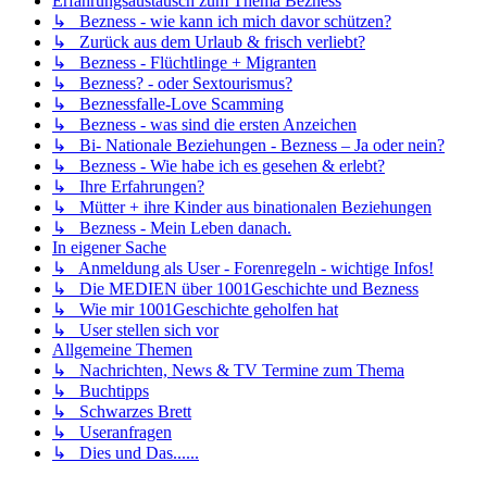
Erfahrungsaustausch zum Thema Bezness
↳ Bezness - wie kann ich mich davor schützen?
↳ Zurück aus dem Urlaub & frisch verliebt?
↳ Bezness - Flüchtlinge + Migranten
↳ Bezness? - oder Sextourismus?
↳ Beznessfalle-Love Scamming
↳ Bezness - was sind die ersten Anzeichen
↳ Bi- Nationale Beziehungen - Bezness – Ja oder nein?
↳ Bezness - Wie habe ich es gesehen & erlebt?
↳ Ihre Erfahrungen?
↳ Mütter + ihre Kinder aus binationalen Beziehungen
↳ Bezness - Mein Leben danach.
In eigener Sache
↳ Anmeldung als User - Forenregeln - wichtige Infos!
↳ Die MEDIEN über 1001Geschichte und Bezness
↳ Wie mir 1001Geschichte geholfen hat
↳ User stellen sich vor
Allgemeine Themen
↳ Nachrichten, News & TV Termine zum Thema
↳ Buchtipps
↳ Schwarzes Brett
↳ Useranfragen
↳ Dies und Das......