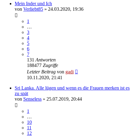
Mein Inder und Ich
von
Verliebt85
» 24.03.2020, 19:36
1
…
3
4
5
6
7
131
Antworten
188477
Zugriffe
Letzter Beitrag
von
gadi
10.11.2020, 21:41
Sri Lanka. Alle lügen und wenn es die Frauen merken ist es
zu spät
von
Senseless
» 25.07.2019, 20:44
1
…
10
11
12