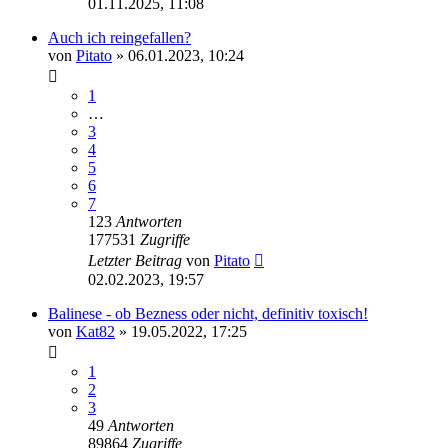
01.11.2025, 11:08
Auch ich reingefallen?
von
Pitato
» 06.01.2023, 10:24
1
…
3
4
5
6
7
123
Antworten
177531
Zugriffe
Letzter Beitrag
von
Pitato
02.02.2023, 19:57
Balinese - ob Bezness oder nicht, definitiv toxisch!
von
Kat82
» 19.05.2022, 17:25
1
2
3
49
Antworten
89864
Zugriffe