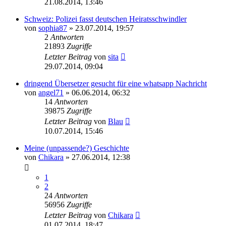
21.08.2014, 13:46
Schweiz: Polizei fasst deutschen Heiratsschwindler
von
sophia87
» 23.07.2014, 19:57
2
Antworten
21893
Zugriffe
Letzter Beitrag
von
sita
29.07.2014, 09:04
dringend Übersetzer gesucht für eine whatsapp Nachricht
von
angel71
» 06.06.2014, 06:32
14
Antworten
39875
Zugriffe
Letzter Beitrag
von
Blau
10.07.2014, 15:46
Meine (unpassende?) Geschichte
von
Chikara
» 27.06.2014, 12:38
1
2
24
Antworten
56956
Zugriffe
Letzter Beitrag
von
Chikara
01.07.2014, 18:47