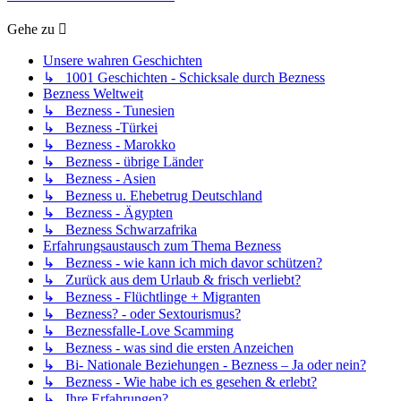
Gehe zu
Unsere wahren Geschichten
↳ 1001 Geschichten - Schicksale durch Bezness
Bezness Weltweit
↳ Bezness - Tunesien
↳ Bezness -Türkei
↳ Bezness - Marokko
↳ Bezness - übrige Länder
↳ Bezness - Asien
↳ Bezness u. Ehebetrug Deutschland
↳ Bezness - Ägypten
↳ Bezness Schwarzafrika
Erfahrungsaustausch zum Thema Bezness
↳ Bezness - wie kann ich mich davor schützen?
↳ Zurück aus dem Urlaub & frisch verliebt?
↳ Bezness - Flüchtlinge + Migranten
↳ Bezness? - oder Sextourismus?
↳ Beznessfalle-Love Scamming
↳ Bezness - was sind die ersten Anzeichen
↳ Bi- Nationale Beziehungen - Bezness – Ja oder nein?
↳ Bezness - Wie habe ich es gesehen & erlebt?
↳ Ihre Erfahrungen?