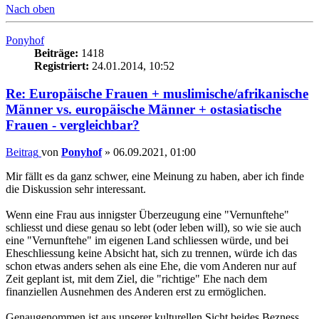
Nach oben
Ponyhof
Beiträge:
1418
Registriert:
24.01.2014, 10:52
Re: Europäische Frauen + muslimische/afrikanische
Männer vs. europäische Männer + ostasiatische
Frauen - vergleichbar?
Beitrag
von
Ponyhof
»
06.09.2021, 01:00
Mir fällt es da ganz schwer, eine Meinung zu haben, aber ich finde
die Diskussion sehr interessant.
Wenn eine Frau aus innigster Überzeugung eine "Vernunftehe"
schliesst und diese genau so lebt (oder leben will), so wie sie auch
eine "Vernunftehe" im eigenen Land schliessen würde, und bei
Eheschliessung keine Absicht hat, sich zu trennen, würde ich das
schon etwas anders sehen als eine Ehe, die vom Anderen nur auf
Zeit geplant ist, mit dem Ziel, die "richtige" Ehe nach dem
finanziellen Ausnehmen des Anderen erst zu ermöglichen.
Genaugenommen ist aus unserer kulturellen Sicht beides Bezness,