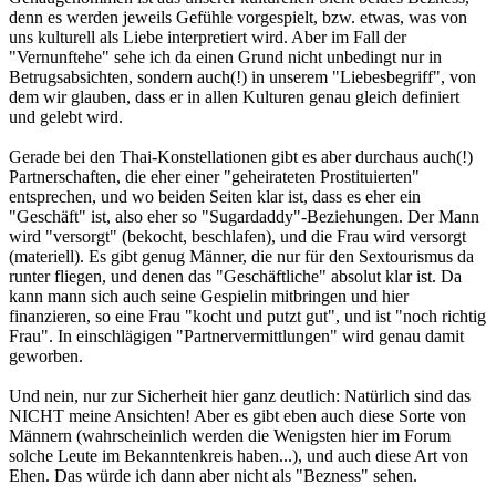
denn es werden jeweils Gefühle vorgespielt, bzw. etwas, was von
uns kulturell als Liebe interpretiert wird. Aber im Fall der
"Vernunftehe" sehe ich da einen Grund nicht unbedingt nur in
Betrugsabsichten, sondern auch(!) in unserem "Liebesbegriff", von
dem wir glauben, dass er in allen Kulturen genau gleich definiert
und gelebt wird.
Gerade bei den Thai-Konstellationen gibt es aber durchaus auch(!)
Partnerschaften, die eher einer "geheirateten Prostituierten"
entsprechen, und wo beiden Seiten klar ist, dass es eher ein
"Geschäft" ist, also eher so "Sugardaddy"-Beziehungen. Der Mann
wird "versorgt" (bekocht, beschlafen), und die Frau wird versorgt
(materiell). Es gibt genug Männer, die nur für den Sextourismus da
runter fliegen, und denen das "Geschäftliche" absolut klar ist. Da
kann mann sich auch seine Gespielin mitbringen und hier
finanzieren, so eine Frau "kocht und putzt gut", und ist "noch richtig
Frau". In einschlägigen "Partnervermittlungen" wird genau damit
geworben.
Und nein, nur zur Sicherheit hier ganz deutlich: Natürlich sind das
NICHT meine Ansichten! Aber es gibt eben auch diese Sorte von
Männern (wahrscheinlich werden die Wenigsten hier im Forum
solche Leute im Bekanntenkreis haben...), und auch diese Art von
Ehen. Das würde ich dann aber nicht als "Bezness" sehen.