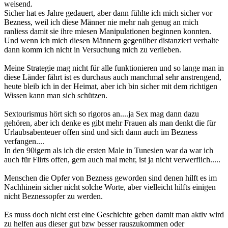
weisend.
Sicher hat es Jahre gedauert, aber dann fühlte ich mich sicher vor
Bezness, weil ich diese Männer nie mehr nah genug an mich
ranliess damit sie ihre miesen Manipulationen beginnen konnten.
Und wenn ich mich diesen Männern gegenüber distanziert verhalte
dann komm ich nicht in Versuchung mich zu verlieben.
Meine Strategie mag nicht für alle funktionieren und so lange man in
diese Länder fährt ist es durchaus auch manchmal sehr anstrengend,
heute bleib ich in der Heimat, aber ich bin sicher mit dem richtigen
Wissen kann man sich schützen.
Sextourismus hört sich so rigoros an....ja Sex mag dann dazu
gehören, aber ich denke es gibt mehr Frauen als man denkt die für
Urlaubsabenteuer offen sind und sich dann auch im Bezness
verfangen....
In den 90igern als ich die ersten Male in Tunesien war da war ich
auch für Flirts offen, gern auch mal mehr, ist ja nicht verwerflich.....
Menschen die Opfer von Bezness geworden sind denen hilft es im
Nachhinein sicher nicht solche Worte, aber vielleicht hilfts einigen
nicht Beznessopfer zu werden.
Es muss doch nicht erst eine Geschichte geben damit man aktiv wird
zu helfen aus dieser gut bzw besser rauszukommen oder