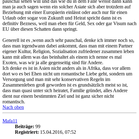
pauschal sehen will und das wie du in dem Falle weisst dann kann
man ja auch sagen wenn ein solcher Asiate sich aber trotzdem auf
Beziehung mit einer Europäerin einlässt oder auch nur für einen
Urlaub oder sogar von Zukunft und Heirat spricht dann ist es
definitiv Bezness, weil man eben für Geld, Sex oder gar Visum nach
EU über diesen Schatten dann springt.
Generell ist es ,wenn auch sehr pauschal, denke ich immer noch so,
dass man irgendwann dabei ankommt, dass man mit einem Partner
eigener Kultur, Religion, Sozialisation zufriedener zusammen leben
kann mit allem was das beinhaltet als einem ich nenne es mal
Exoten, was wir ja alle gegenseitig sind für Andere.
Ich denke es ist in Asien nicht anders als in Afrika, dass vor allem
dort wo es bei Ehen nicht um romantische Liebe geht, sondern um
Versorgung und man mit sehr konservativen Regeln im
Zusammenleben groß geworden ist es grundsätzlich meist so ist,
dass man quasi unter sich heiratet, Familie gründet, alles Andere
dient nur einem bestimmten Ziel und ist ganz sicher nicht
romantisch.
Nach oben
Mafa11
Beiträge:
99
Registriert:
15.04.2016, 07:52