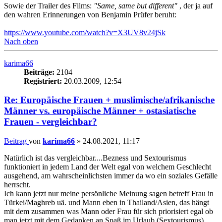
Sowie der Trailer des Films:
"Same, same but different"
, der ja auf
den wahren Erinnerungen von Benjamin Prüfer beruht:
https://www.youtube.com/watch?v=X3UV8v24jSk
Nach oben
karima66
Beiträge:
2104
Registriert:
20.03.2009, 12:54
Re: Europäische Frauen + muslimische/afrikanische
Männer vs. europäische Männer + ostasiatische
Frauen - vergleichbar?
Beitrag
von
karima66
»
24.08.2021, 11:17
Natürlich ist das vergleichbar....Bezness und Sextourismus
funktioniert in jedem Land der Welt egal von welchem Geschlecht
ausgehend, am wahrscheinlichsten immer da wo ein soziales Gefälle
herrscht.
Ich kann jetzt nur meine persönliche Meinung sagen betreff Frau in
Türkei/Maghreb uä. und Mann eben in Thailand/Asien, das hängt
mit dem zusammen was Mann oder Frau für sich priorisiert egal ob
man jetzt mit dem Gedanken an Spaß im Urlaub (Sextourismus)