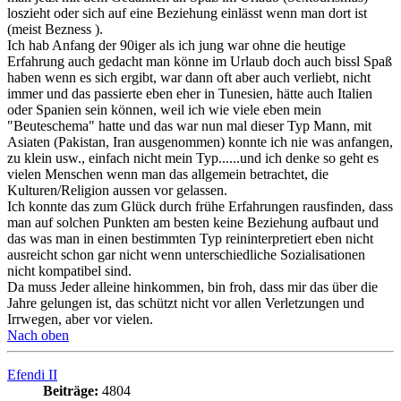
loszieht oder sich auf eine Beziehung einlässt wenn man dort ist
(meist Bezness ).
Ich hab Anfang der 90iger als ich jung war ohne die heutige
Erfahrung auch gedacht man könne im Urlaub doch auch bissl Spaß
haben wenn es sich ergibt, war dann oft aber auch verliebt, nicht
immer und das passierte eben eher in Tunesien, hätte auch Italien
oder Spanien sein können, weil ich wie viele eben mein
"Beuteschema" hatte und das war nun mal dieser Typ Mann, mit
Asiaten (Pakistan, Iran ausgenommen) konnte ich nie was anfangen,
zu klein usw., einfach nicht mein Typ......und ich denke so geht es
vielen Menschen wenn man das allgemein betrachtet, die
Kulturen/Religion aussen vor gelassen.
Ich konnte das zum Glück durch frühe Erfahrungen rausfinden, dass
man auf solchen Punkten am besten keine Beziehung aufbaut und
das was man in einen bestimmten Typ reininterpretiert eben nicht
ausreicht schon gar nicht wenn unterschiedliche Sozialisationen
nicht kompatibel sind.
Da muss Jeder alleine hinkommen, bin froh, dass mir das über die
Jahre gelungen ist, das schützt nicht vor allen Verletzungen und
Irrwegen, aber vor vielen.
Nach oben
Efendi II
Beiträge:
4804