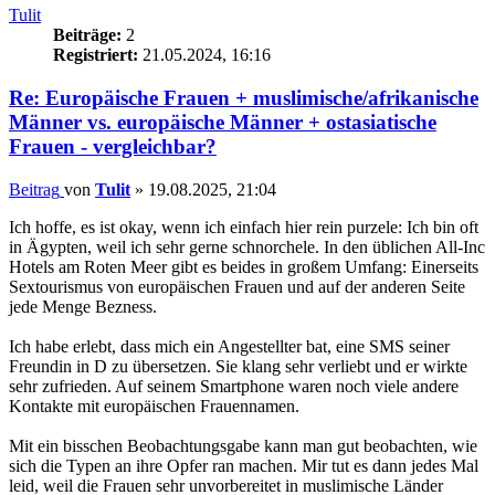
Tulit
Beiträge:
2
Registriert:
21.05.2024, 16:16
Re: Europäische Frauen + muslimische/afrikanische
Männer vs. europäische Männer + ostasiatische
Frauen - vergleichbar?
Beitrag
von
Tulit
»
19.08.2025, 21:04
Ich hoffe, es ist okay, wenn ich einfach hier rein purzele: Ich bin oft
in Ägypten, weil ich sehr gerne schnorchele. In den üblichen All-Inc
Hotels am Roten Meer gibt es beides in großem Umfang: Einerseits
Sextourismus von europäischen Frauen und auf der anderen Seite
jede Menge Bezness.
Ich habe erlebt, dass mich ein Angestellter bat, eine SMS seiner
Freundin in D zu übersetzen. Sie klang sehr verliebt und er wirkte
sehr zufrieden. Auf seinem Smartphone waren noch viele andere
Kontakte mit europäischen Frauennamen.
Mit ein bisschen Beobachtungsgabe kann man gut beobachten, wie
sich die Typen an ihre Opfer ran machen. Mir tut es dann jedes Mal
leid, weil die Frauen sehr unvorbereitet in muslimische Länder