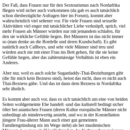
Der Fall, dass Frauen nur für den Sextourismus nach Nordafrika
fliegen wird sicher auch vorkommen (da gab es auch tatsächlich
schon diesbezügliche Anfragen hier im Forum), kommt aber
wahrscheinlich viel seltener vor. Für viele Frauen sind sexuelle
Aktivitäten viel enger mit tatsächlicher Liebe verknüpft, sprich, viel
mehr Frauen als Männer würden nur mit jemandem schlafen, für
den sie wirkliche Gefühle hegen. Bei Männern ist das nicht immer
so (man denke an die Bordelle und deren Kundschaft). Es gibt
natürlich auch Callboys, und sehr viele Männer sind treu und
würden auch nie mit einer Frau ins Bett gehen, für die sie keine
Gefühle hegen, aber das zahlenmässige Verhältnis ist eben ein
Anderes.
Aber nur, weil es auch solche Sugardaddy-Thai-Beziehungen gibt
(die für mich kein Bezness sind), heisst das nicht, dass es nicht auch
Thai-Bezness gäbe. Und das ist dann dem Bezness in Nordafrika
sehr ähnlich.
Es kommt aber auch vor, dass es sich tatsächlich um eine von beiden
Seiten wohlgemeinte Ehe handelt -und das kulturell bedingt sicher
öfter bei asiatischen Frauen (deren Kultur europäische Männer nicht
unbedingt als minderwertig ansieht, und wo in der Konstellation
jüngere Frau-älterer Mann auch einer gut gemeinten
Familiengründung nix im Wege steht) als bei muslimischen