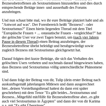
Beznessbetroffenen als Sextouristinnen hinzustellen und dies durch
entsprechende Beitäge inner- und ausserhalb des Forums
anzubringen.
Und nun schaut bitte mal, wo ihr eure Beiträge platziert habt und als
"Antwort auf was". Der Forenbereich heißt "Bezness? - oder
Sextourismus?" Einen hierin liegenden Thread mit dem Titel
"Europäische Frauen + ... ostasiatische Frauen - vergleichbar?" hat
der gelöschte User vor zwei Tagen benutzt, um (
nach vier Jahren
Pause in diesem Thread
) einen Beitrag anzubringen, der
Beznessbetroffene übelst beleidigt und herabgewürdigt sowie
zugleich Bezness mit Sextourismus gleichgesetzt hat.
Darauf folgten drei kurze Beiträge, die sich das Verhalten des
gelöschten Users verbeten und nochmals darauf hingewiesen haben,
dass Bezness und Sextourismus völlig unterschiedliche Phänomene
sind.
Und dann folgt der Beitrag von dir, Tulip (dein erster Beitrag nach
auskunftsgemäß jahrelangem Mitlesen und dann ausgerechnet
hier...deinen Vorstellungsthread hattest du dann erst später
geschrieben) mit dem Tenor "Es gibt beides...Sextourismus und
Bezness...Mitgefühl mit/Hilfe für Beznessbetroffene aber...es gibt
auch viel Sextourismus in Ägypten" und dann der von dir Karima
u.a. mit "Es gibt Übergänge".