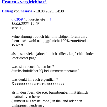
Frauen - vergleichbar?
Beitrag
von
nessaja
»
18.08.2025, 14:38
dy1959
hat geschrieben:
↑
18.08.2025, 14:08
servus ,
keine ahnung , ob ich hier im richtigen forum bin ,
thematisch wohl nah , ggf. nicht 100% zutreffend .
so what .
also , seit vielen jahren bin ich stiller , kopfschüttelnder
leser dieser page .
was ist mit euch frauen los ?
durchschnittlicher IQ bei zimmertemperatur ?
was denkt ihr euch eigentlich ?
Xxxxxxxxxxxxcccccccxxxxxxxxx
als in den 70ern die sog. bumsbombern mit ähnlich
unattraktiven herren
( zumeist aus westeuropa ) in thailand oder den
philippinen landeten ,