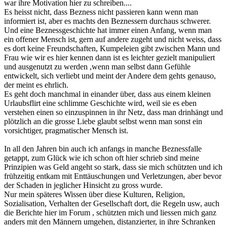
war ihre Motivation hier zu schreiben....
Es heisst nicht, dass Bezness nicht passieren kann wenn man
informiert ist, aber es machts den Beznessern durchaus schwerer.
Und eine Beznessgeschichte hat immer einen Anfang, wenn man
ein offener Mensch ist, gern auf andere zugeht und nicht weiss, dass
es dort keine Freundschaften, Kumpeleien gibt zwischen Mann und
Frau wie wir es hier kennen dann ist es leichter gezielt manipuliert
und ausgenutzt zu werden ,wenn man selbst dann Gefühle
entwickelt, sich verliebt und meint der Andere dem gehts genauso,
der meint es ehrlich.
Es geht doch manchmal in einander über, dass aus einem kleinen
Urlaubsflirt eine schlimme Geschichte wird, weil sie es eben
verstehen einen so einzuspinnen in ihr Netz, dass man drinhängt und
plötzlich an die grosse Liebe glaubt selbst wenn man sonst ein
vorsichtiger, pragmatischer Mensch ist.
In all den Jahren bin auch ich anfangs in manche Beznessfalle
getappt, zum Glück wie ich schon oft hier schrieb sind meine
Prinzipien was Geld angeht so stark, dass sie mich schützten und ich
frühzeitig entkam mit Enttäuschungen und Verletzungen, aber bevor
der Schaden in jeglicher Hinsicht zu gross wurde.
Nur mein späteres Wissen über diese Kulturen, Religion,
Sozialisation, Verhalten der Gesellschaft dort, die Regeln usw, auch
die Berichte hier im Forum , schützten mich und liessen mich ganz
anders mit den Männern umgehen, distanzierter, in ihre Schranken