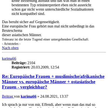
keine Beziehung aufbaut und das was man in einen
bestimmten Typ reininterpretiert eben nicht ausreicht
schon gar nicht wenn unterschiedliche Sozialisationen
nicht kompatibel sind.
Das beruht sicher auf Gegenseitigkeit.
Eine europäische Frau gehört nun mal nicht unbedingt in das
Beuteschema
dieser asiatischen Männer.
Toleranz ist die letzte Tugend einer untergehenden Gesellschaft.
- Aristoteles -
Nach oben
karima66
Beiträge:
2104
Registriert:
20.03.2009, 12:54
Re: Europäische Frauen + muslimische/afrikanische
Männer vs. europäische Männer + ostasiatische
Frauen - vergleichbar?
Beitrag
von
karima66
»
24.08.2021, 13:37
Ich sprach ja nur von mir, Effendi, aber wenn man das mal so