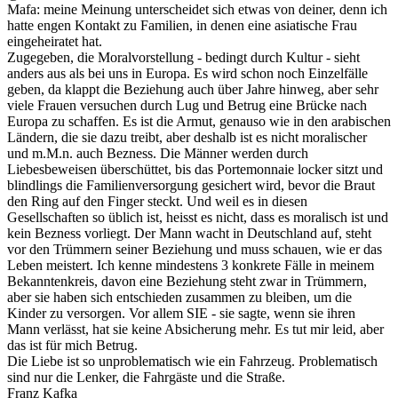
Mafa: meine Meinung unterscheidet sich etwas von deiner, denn ich
hatte engen Kontakt zu Familien, in denen eine asiatische Frau
eingeheiratet hat.
Zugegeben, die Moralvorstellung - bedingt durch Kultur - sieht
anders aus als bei uns in Europa. Es wird schon noch Einzelfälle
geben, da klappt die Beziehung auch über Jahre hinweg, aber sehr
viele Frauen versuchen durch Lug und Betrug eine Brücke nach
Europa zu schaffen. Es ist die Armut, genauso wie in den arabischen
Ländern, die sie dazu treibt, aber deshalb ist es nicht moralischer
und m.M.n. auch Bezness. Die Männer werden durch
Liebesbeweisen überschüttet, bis das Portemonnaie locker sitzt und
blindlings die Familienversorgung gesichert wird, bevor die Braut
den Ring auf den Finger steckt. Und weil es in diesen
Gesellschaften so üblich ist, heisst es nicht, dass es moralisch ist und
kein Bezness vorliegt. Der Mann wacht in Deutschland auf, steht
vor den Trümmern seiner Beziehung und muss schauen, wie er das
Leben meistert. Ich kenne mindestens 3 konkrete Fälle in meinem
Bekanntenkreis, davon eine Beziehung steht zwar in Trümmern,
aber sie haben sich entschieden zusammen zu bleiben, um die
Kinder zu versorgen. Vor allem SIE - sie sagte, wenn sie ihren
Mann verlässt, hat sie keine Absicherung mehr. Es tut mir leid, aber
das ist für mich Betrug.
Die Liebe ist so unproblematisch wie ein Fahrzeug. Problematisch
sind nur die Lenker, die Fahrgäste und die Straße.
Franz Kafka