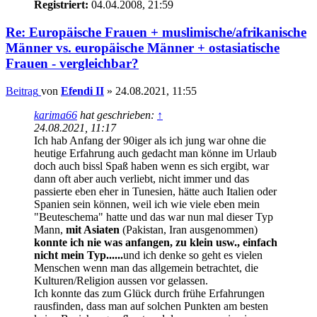
Registriert:
04.04.2008, 21:59
Re: Europäische Frauen + muslimische/afrikanische
Männer vs. europäische Männer + ostasiatische
Frauen - vergleichbar?
Beitrag
von
Efendi II
»
24.08.2021, 11:55
karima66
hat geschrieben:
↑
24.08.2021, 11:17
Ich hab Anfang der 90iger als ich jung war ohne die
heutige Erfahrung auch gedacht man könne im Urlaub
doch auch bissl Spaß haben wenn es sich ergibt, war
dann oft aber auch verliebt, nicht immer und das
passierte eben eher in Tunesien, hätte auch Italien oder
Spanien sein können, weil ich wie viele eben mein
"Beuteschema" hatte und das war nun mal dieser Typ
Mann,
mit Asiaten
(Pakistan, Iran ausgenommen)
konnte ich nie was anfangen, zu klein usw., einfach
nicht mein Typ......
und ich denke so geht es vielen
Menschen wenn man das allgemein betrachtet, die
Kulturen/Religion aussen vor gelassen.
Ich konnte das zum Glück durch frühe Erfahrungen
rausfinden, dass man auf solchen Punkten am besten