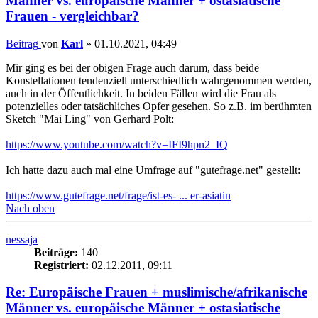
Männer vs. europäische Männer + ostasiatische
Frauen - vergleichbar?
Beitrag
von
Karl
»
01.10.2021, 04:49
Mir ging es bei der obigen Frage auch darum, dass beide
Konstellationen tendenziell unterschiedlich wahrgenommen werden,
auch in der Öffentlichkeit. In beiden Fällen wird die Frau als
potenzielles oder tatsächliches Opfer gesehen. So z.B. im berühmten
Sketch "Mai Ling" von Gerhard Polt:
https://www.youtube.com/watch?v=IFI9hpn2_IQ
Ich hatte dazu auch mal eine Umfrage auf "gutefrage.net" gestellt:
https://www.gutefrage.net/frage/ist-es- ... er-asiatin
Nach oben
nessaja
Beiträge:
140
Registriert:
02.12.2011, 09:11
Re: Europäische Frauen + muslimische/afrikanische
Männer vs. europäische Männer + ostasiatische