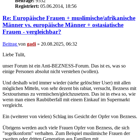
Beiträge:
9532
Registriert:
05.06.2014, 18:56
Re: Europäische Frauen + muslimische/afrikanische
Männer vs. europäische Männer + ostasiatische
Frauen - vergleichbar?
Beitrag
von
gadi
»
20.08.2025, 06:32
Liebe Tulit,
unser Forum ist ein Anti-BEZNESS-Forum. Das ist es, was so
einige Personen absolut nicht verstehen (wollen).
Und deshalb wird immer wieder (siehe gelöschter User) mit allen
möglichen Mitteln, von sehr dezent bis rabiat, versucht, Bezness mit
Sextourismus zu vermischen/gleichzusetzen. Das ist in etwa so, wie
wenn man einen Raubüberfall mit einem Einkauf im Supermarkt
vergleicht.
Ein (weiterer von vielen) Schlag ins Gesicht der Opfer von Bezness.
Übrigens werden auch viele Frauen Opfer von Bezness, die sich
"regelkonform" verhalten. Zum Beispiel muslimische Frauen der
zweiten oder dritten Generation aus Familien mit