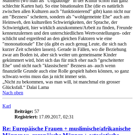
Männern (wo man als "Ungläubige" in der Kultur schon mal ganz
schlechte Karten hat). So eine binationalen Ehe (die es natürlich
zwischen allen Kulturen auch "funktionierend" gibt) kann nicht nur
am "Bezness" scheitern, sondern als "wohlgemeinte Ehe" auch am
Heimweh, den kulturellen Schwierigkeiten, der Sprache, der
Schwierigkeit, hier wirklich anzukommen/Arbeit zu finden, Freunde
kennenzulernen und den unterschiedlichen Wertvorstellungen- oder
schlicht und ergreifend an den gleichen Faktoren wie eine
"mononationale" Ehe (da gibt es auch genug Leute, die sich nach
kurzer Zeit scheiden lassen). Gerade in Fällen, wo die Beziehung
zwar am Boden ist, aber sich weiter um gemeinsame Kinder
gekümmert wird, hört sich das für mich eher nach "gescheiterter
Ehe" und nicht nach "klassischem" Bezness an- auch wenn
finanzielle Grunde auch eine Rolle gespielt haben können, so ganz
schwarz-weiss muss das ja nicht immer sein.
„Nicht zu bekommen, was man will, ist manchmal ein grosser
Glücksfall.“ Dalai Lama
Nach oben
Karl
Beiträge:
57
Registriert:
17.09.2017, 02:31
Re: Europäische Frauen + muslimische/afrikanische