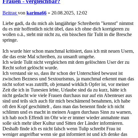
Frauen - vergleichbar?
Beitrag
von
karima66
»
20.08.2025, 12:02
Liebe gadi, da du mich als langjährige Schreiberin "kennst" nimmst
du es mir hoffentlich nicht übel, dass ich ohne dich korrigieren zu
wollen o.ä., steht mir nicht zu, ein bisschen für Tulit in die Bresche
springe.
Ich wurde hier schon manchmal kritisiert, dass ich mit neuen Usern,
die das erste Mal schreiben, zu unsanft umgehe.
Ich würde Tulit nicht vergleichen mit dem gelöschten User der zu
Recht sofort gelöscht wurde.
Ich verstand sie so, dass ihr schon der Unterschied bewusst ist
zwischen Bezness und Sextourismus, ja manchmal erkennt man das
nicht sofort was zutrifft, ob jemand wirklich Opfer ist, vor meiner
Zeit die ich in Tunesien lebte, Urlaube sind da zu kurz, hätte ich
nicht gedacht wie viele Frauen durchaus nur auf ein Abenteuer aus
sind und teils sich auch für mich beschämend benahmen, ich habe
oft den Kopf geschüttelt , dass man das benennt finde ich nicht
schlimm und es macht in meinen Augen durchaus Sinn zu warnen,
ich hab noch Effendi im Ohr wie er immer wieder anmahnte man
solle sich mehr über Kultur und Sitten der Länder informieren.
Deshalb finde ich es nicht falsch wenn Tulip schreibt Frau ist
weniger angreifbar wenn sie gut informiert ist und ich denke das