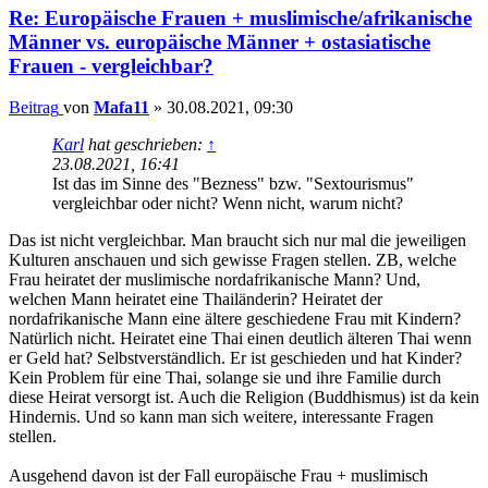
Re: Europäische Frauen + muslimische/afrikanische
Männer vs. europäische Männer + ostasiatische
Frauen - vergleichbar?
Beitrag
von
Mafa11
»
30.08.2021, 09:30
Karl
hat geschrieben:
↑
23.08.2021, 16:41
Ist das im Sinne des "Bezness" bzw. "Sextourismus"
vergleichbar oder nicht? Wenn nicht, warum nicht?
Das ist nicht vergleichbar. Man braucht sich nur mal die jeweiligen
Kulturen anschauen und sich gewisse Fragen stellen. ZB, welche
Frau heiratet der muslimische nordafrikanische Mann? Und,
welchen Mann heiratet eine Thailänderin? Heiratet der
nordafrikanische Mann eine ältere geschiedene Frau mit Kindern?
Natürlich nicht. Heiratet eine Thai einen deutlich älteren Thai wenn
er Geld hat? Selbstverständlich. Er ist geschieden und hat Kinder?
Kein Problem für eine Thai, solange sie und ihre Familie durch
diese Heirat versorgt ist. Auch die Religion (Buddhismus) ist da kein
Hindernis. Und so kann man sich weitere, interessante Fragen
stellen.
Ausgehend davon ist der Fall europäische Frau + muslimisch