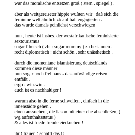
war das moralische entsetzen groß ( stern , spiegel ) .
aber als weitgereiseter hippie wußten wir , daß sich die
feminine welt ähnlich zb auf bali engagierten .
das wurde damals peinlichst verschwiegen .
nun , heute ist insbes. der westafrikanische feminisierte
sextourismus
sogar filmisch ( zb. : sugar mommy ) zu bestaunen .
recht diplomatisch : nicht schön , sehr unästhetisch .
durch die momentane islamisierung deutschlands
kommen diese männer
nun sogar noch frei haus - das aufwändige reisen
entfällt .
ergo : win-win .
auch ist es nachhaltiger !
warum also in die ferne schweifen , einfach in die
innenstädte gehen ,
einen aussuchen , die liason mit einer ehe abschließen, (
wg aufenthaltsstatus )
& alles ist friede freude eierkuchen !
ihr ( frauen ) schafft das !!