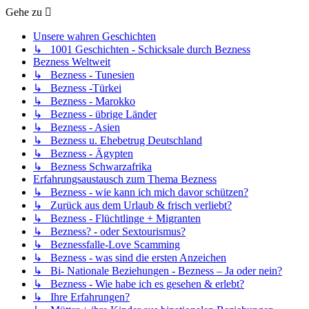
Gehe zu
Unsere wahren Geschichten
↳ 1001 Geschichten - Schicksale durch Bezness
Bezness Weltweit
↳ Bezness - Tunesien
↳ Bezness -Türkei
↳ Bezness - Marokko
↳ Bezness - übrige Länder
↳ Bezness - Asien
↳ Bezness u. Ehebetrug Deutschland
↳ Bezness - Ägypten
↳ Bezness Schwarzafrika
Erfahrungsaustausch zum Thema Bezness
↳ Bezness - wie kann ich mich davor schützen?
↳ Zurück aus dem Urlaub & frisch verliebt?
↳ Bezness - Flüchtlinge + Migranten
↳ Bezness? - oder Sextourismus?
↳ Beznessfalle-Love Scamming
↳ Bezness - was sind die ersten Anzeichen
↳ Bi- Nationale Beziehungen - Bezness – Ja oder nein?
↳ Bezness - Wie habe ich es gesehen & erlebt?
↳ Ihre Erfahrungen?