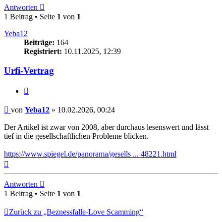
Antworten
1 Beitrag • Seite
1
von
1
Yeba12
Beiträge:
164
Registriert:
10.11.2025, 12:39
Urfi-Vertrag
Zitieren
Beitrag
von
Yeba12
»
10.02.2026, 00:24
Der Artikel ist zwar von 2008, aber durchaus lesenswert und lässt
tief in die gesellschaftlichen Probleme blicken.
https://www.spiegel.de/panorama/gesells ... 48221.html
Nach
oben
Antworten
1 Beitrag • Seite
1
von
1
Zurück zu „Beznessfalle-Love Scamming“