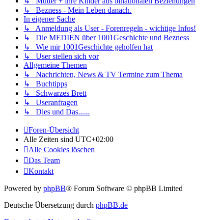
↳ Mütter + ihre Kinder aus binationalen Beziehungen
↳ Bezness - Mein Leben danach.
In eigener Sache
↳ Anmeldung als User - Forenregeln - wichtige Infos!
↳ Die MEDIEN über 1001Geschichte und Bezness
↳ Wie mir 1001Geschichte geholfen hat
↳ User stellen sich vor
Allgemeine Themen
↳ Nachrichten, News & TV Termine zum Thema
↳ Buchtipps
↳ Schwarzes Brett
↳ Useranfragen
↳ Dies und Das......
Foren-Übersicht
Alle Zeiten sind
UTC+02:00
Alle Cookies löschen
Das Team
Kontakt
Powered by
phpBB
® Forum Software © phpBB Limited
Deutsche Übersetzung durch
phpBB.de