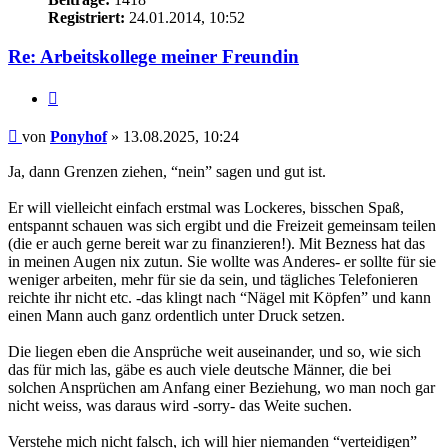
Registriert:
24.01.2014, 10:52
Re: Arbeitskollege meiner Freundin
Zitieren
Beitrag
von
Ponyhof
»
13.08.2025, 10:24
Ja, dann Grenzen ziehen, “nein” sagen und gut ist.
Er will vielleicht einfach erstmal was Lockeres, bisschen Spaß,
entspannt schauen was sich ergibt und die Freizeit gemeinsam teilen
(die er auch gerne bereit war zu finanzieren!). Mit Bezness hat das
in meinen Augen nix zutun. Sie wollte was Anderes- er sollte für sie
weniger arbeiten, mehr für sie da sein, und tägliches Telefonieren
reichte ihr nicht etc. -das klingt nach “Nägel mit Köpfen” und kann
einen Mann auch ganz ordentlich unter Druck setzen.
Die liegen eben die Ansprüche weit auseinander, und so, wie sich
das für mich las, gäbe es auch viele deutsche Männer, die bei
solchen Ansprüchen am Anfang einer Beziehung, wo man noch gar
nicht weiss, was daraus wird -sorry- das Weite suchen.
Verstehe mich nicht falsch, ich will hier niemanden “verteidigen”