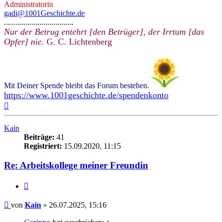
Administratorin
gadi@1001Geschichte.de
...................................
Nur der Betrug entehrt [den Betrüger], der Irrtum [das
Opfer] nie.
G. C. Lichtenberg
Mit Deiner Spende bleibt das Forum bestehen.
https://www.1001geschichte.de/spendenkonto
Nach
oben
Kain
Beiträge:
41
Registriert:
15.09.2020, 11:15
Re: Arbeitskollege meiner Freundin
Zitieren
Beitrag
von
Kain
»
26.07.2025, 15:16