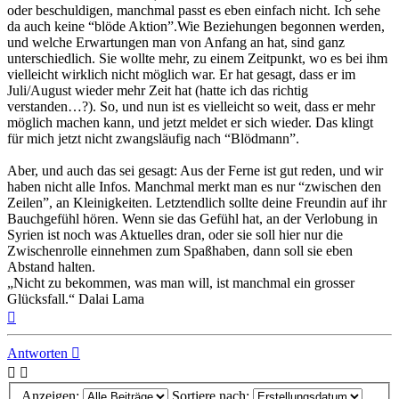
oder beschuldigen, manchmal passt es eben einfach nicht. Ich sehe
da auch keine “blöde Aktion”.Wie Beziehungen begonnen werden,
und welche Erwartungen man von Anfang an hat, sind ganz
unterschiedlich. Sie wollte mehr, zu einem Zeitpunkt, wo es bei ihm
vielleicht wirklich nicht möglich war. Er hat gesagt, dass er im
Juli/August wieder mehr Zeit hat (hatte ich das richtig
verstanden…?). So, und nun ist es vielleicht so weit, dass er mehr
möglich machen kann, und jetzt meldet er sich wieder. Das klingt
für mich jetzt nicht zwangsläufig nach “Blödmann”.
Aber, und auch das sei gesagt: Aus der Ferne ist gut reden, und wir
haben nicht alle Infos. Manchmal merkt man es nur “zwischen den
Zeilen”, an Kleinigkeiten. Letztendlich sollte deine Freundin auf ihr
Bauchgefühl hören. Wenn sie das Gefühl hat, an der Verlobung in
Syrien ist noch was Aktuelles dran, oder sie soll hier nur die
Zwischenrolle einnehmen zum Spaßhaben, dann soll sie eben
Abstand halten.
„Nicht zu bekommen, was man will, ist manchmal ein grosser
Glücksfall.“ Dalai Lama
Nach
oben
Antworten
Anzeigen:
Sortiere nach: