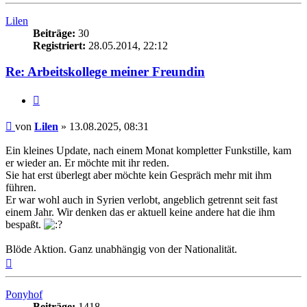
Lilen
Beiträge:
30
Registriert:
28.05.2014, 22:12
Re: Arbeitskollege meiner Freundin
Zitieren
Beitrag
von
Lilen
»
13.08.2025, 08:31
Ein kleines Update, nach einem Monat kompletter Funkstille, kam
er wieder an. Er möchte mit ihr reden.
Sie hat erst überlegt aber möchte kein Gespräch mehr mit ihm
führen.
Er war wohl auch in Syrien verlobt, angeblich getrennt seit fast
einem Jahr. Wir denken das er aktuell keine andere hat die ihm
bespaßt.
Blöde Aktion. Ganz unabhängig von der Nationalität.
Nach
oben
Ponyhof
Beiträge:
1418