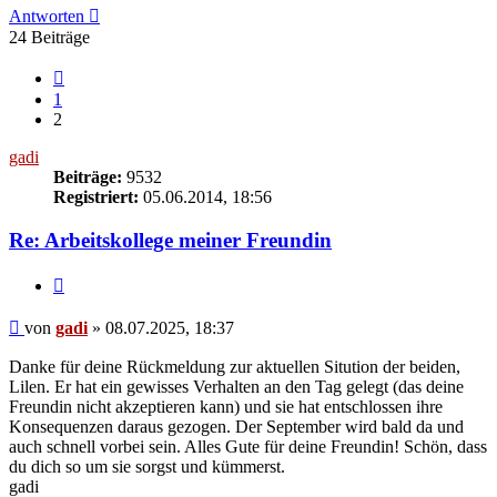
Antworten
24 Beiträge
Vorherige
1
2
gadi
Beiträge:
9532
Registriert:
05.06.2014, 18:56
Re: Arbeitskollege meiner Freundin
Zitieren
Beitrag
von
gadi
»
08.07.2025, 18:37
Danke für deine Rückmeldung zur aktuellen Sitution der beiden,
Lilen. Er hat ein gewisses Verhalten an den Tag gelegt (das deine
Freundin nicht akzeptieren kann) und sie hat entschlossen ihre
Konsequenzen daraus gezogen. Der September wird bald da und
auch schnell vorbei sein. Alles Gute für deine Freundin! Schön, dass
du dich so um sie sorgst und kümmerst.
gadi