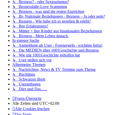
↳ Bezness? - oder Sextourismus?
↳ Beznessfalle-Love Scamming
↳ Bezness - was sind die ersten Anzeichen
↳ Bi- Nationale Beziehungen - Bezness – Ja oder nein?
↳ Bezness - Wie habe ich es gesehen & erlebt?
↳ Ihre Erfahrungen?
↳ Mütter + ihre Kinder aus binationalen Beziehungen
↳ Bezness - Mein Leben danach.
In eigener Sache
↳ Anmeldung als User - Forenregeln - wichtige Infos!
↳ Die MEDIEN über 1001Geschichte und Bezness
↳ Wie mir 1001Geschichte geholfen hat
↳ User stellen sich vor
Allgemeine Themen
↳ Nachrichten, News & TV Termine zum Thema
↳ Buchtipps
↳ Schwarzes Brett
↳ Useranfragen
↳ Dies und Das......
Foren-Übersicht
Alle Zeiten sind
UTC+02:00
Alle Cookies löschen
Das Team