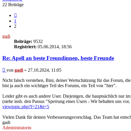
22 Beiträge
Vorherige
1
2
gadi
Beiträge:
9532
Registriert:
05.06.2014, 18:56
Re: Apell an beste Freundinnen, beste Freunde
Beitrag
von
gadi
»
27.10.2024, 11:05
Nicht falsch verstehen, Bini, deiner Wertschätzung für das Forum, di
bist ja auch ein wichtiger Teil des Forums, ein Teil von "hier".
Leider gibt es auch andere User. Diejenigen, die hauptsächlich nur im
(siehe insb. den Passus "Sperrung eines Users - Wir behalten uns vor
viewtopic.php?f=21&t=5
Vielen Dank für deinen Verbesserungsvorschlag. Das Team hat entsc
gadi
Administratorin