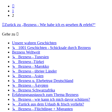
Vorherige
1
2
Zurück zu „Bezness - Wie habe ich es gesehen & erlebt?“
Gehe zu
Unsere wahren Geschichten
↳ 1001 Geschichten - Schicksale durch Bezness
Bezness Weltweit
↳ Bezness - Tunesien
↳ Bezness -Türkei
↳ Bezness - Marokko
↳ Bezness - übrige Länder
↳ Bezness - Asien
↳ Bezness u. Ehebetrug Deutschland
↳ Bezness - Ägypten
↳ Bezness Schwarzafrika
Erfahrungsaustausch zum Thema Bezness
↳ Bezness - wie kann ich mich davor schützen?
↳ Zurück aus dem Urlaub & frisch verliebt?
↳ Bezness - Flüchtlinge + Migranten