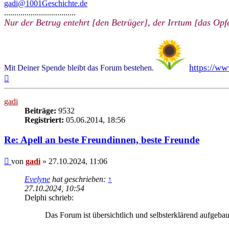
gadi@1001Geschichte.de
...................................
Nur der Betrug entehrt [den Betrüger], der Irrtum [das Opfe
https://w
Mit Deiner Spende bleibt das Forum bestehen.
Nach
oben
gadi
Beiträge:
9532
Registriert:
05.06.2014, 18:56
Re: Apell an beste Freundinnen, beste Freunde
Beitrag
von
gadi
»
27.10.2024, 11:06
Evelyne
hat geschrieben:
↑
27.10.2024, 10:54
Delphi schrieb:
Das Forum ist übersichtlich und selbsterklärend aufgeb