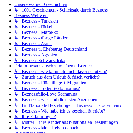
Unsere wahren Geschichten
↳ 1001 Geschichten - Schicksale durch Bezness
Bezness Weltweit
↳ Bezness - Tunesien
↳ Bezness -Türkei
↳ Bezness - Marokko
↳ Bezness - übrige Länder
↳ Bezness - Asien
↳ Bezness u. Ehebetrug Deutschland
↳ Bezness - Ägypten
↳ Bezness Schwarzafrika
Erfahrungsaustausch zum Thema Bezness
↳ Bezness - wie kann ich mich davor schützen?
↳ Zurück aus dem Urlaub & frisch verliebt?
↳ Bezness - Flüchtlinge + Migranten
↳ Bezness? - oder Sextourismus?
↳ Beznessfalle-Love Scamming
↳ Bezness - was sind die ersten Anzeichen
↳ Bi- Nationale Beziehungen - Bezness – Ja oder nein?
↳ Bezness - Wie habe ich es gesehen & erlebt?
↳ Ihre Erfahrungen?
↳ Mütter + ihre Kinder aus binationalen Beziehungen
↳ Bezness - Mein Leben danach.