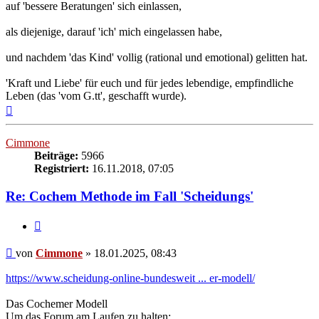
auf 'bessere Beratungen' sich einlassen,
als diejenige, darauf 'ich' mich eingelassen habe,
und nachdem 'das Kind' vollig (rational und emotional) gelitten hat.
'Kraft und Liebe' für euch und für jedes lebendige, empfindliche
Leben (das 'vom G.tt', geschafft wurde).
Nach
oben
Cimmone
Beiträge:
5966
Registriert:
16.11.2018, 07:05
Re: Cochem Methode im Fall 'Scheidungs'
Zitieren
Beitrag
von
Cimmone
»
18.01.2025, 08:43
https://www.scheidung-online-bundesweit ... er-modell/
Das Cochemer Modell
Um das Forum am Laufen zu halten: