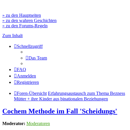
» zu den Hauptseiten
» zu den wahren Geschichten
» zu den Forums-Regeln
Zum Inhalt
Schnellzugriff
Das Team
FAQ
Anmelden
Registrieren
Foren-Übersicht
Erfahrungsaustausch zum Thema Bezness
Mütter + ihre Kinder aus binationalen Beziehungen
Cochem Methode im Fall 'Scheidungs'
Moderator:
Moderatoren