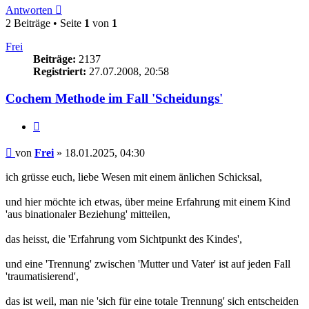
Antworten
2 Beiträge • Seite
1
von
1
Frei
Beiträge:
2137
Registriert:
27.07.2008, 20:58
Cochem Methode im Fall 'Scheidungs'
Zitieren
Beitrag
von
Frei
»
18.01.2025, 04:30
ich grüsse euch, liebe Wesen mit einem änlichen Schicksal,
und hier möchte ich etwas, über meine Erfahrung mit einem Kind
'aus binationaler Beziehung' mitteilen,
das heisst, die 'Erfahrung vom Sichtpunkt des Kindes',
und eine 'Trennung' zwischen 'Mutter und Vater' ist auf jeden Fall
'traumatisierend',
das ist weil, man nie 'sich für eine totale Trennung' sich entscheiden