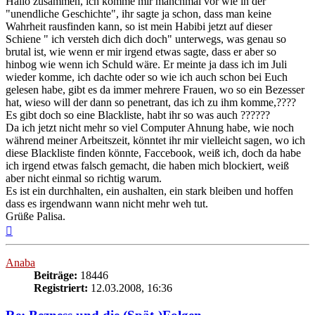
Hallo zusammen, ich komme mir manchmal vor wie in der
"unendliche Geschichte", ihr sagte ja schon, dass man keine
Wahrheit rausfinden kann, so ist mein Habibi jetzt auf dieser
Schiene " ich versteh dich dich doch" unterwegs, was genau so
brutal ist, wie wenn er mir irgend etwas sagte, dass er aber so
hinbog wie wenn ich Schuld wäre. Er meinte ja dass ich im Juli
wieder komme, ich dachte oder so wie ich auch schon bei Euch
gelesen habe, gibt es da immer mehrere Frauen, wo so ein Bezesser
hat, wieso will der dann so penetrant, das ich zu ihm komme,????
Es gibt doch so eine Blackliste, habt ihr so was auch ??????
Da ich jetzt nicht mehr so viel Computer Ahnung habe, wie noch
während meiner Arbeitszeit, könntet ihr mir vielleicht sagen, wo ich
diese Blackliste finden könnte, Faccebook, weiß ich, doch da habe
ich irgend etwas falsch gemacht, die haben mich blockiert, weiß
aber nicht einmal so richtig warum.
Es ist ein durchhalten, ein aushalten, ein stark bleiben und hoffen
dass es irgendwann wann nicht mehr weh tut.
Grüße Palisa.
Nach
oben
Anaba
Beiträge:
18446
Registriert:
12.03.2008, 16:36