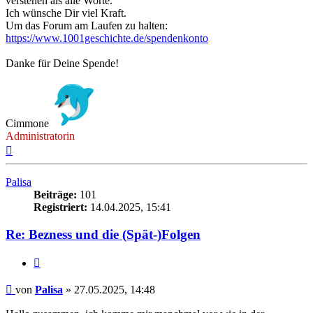
verstehen als alle Worte.
Ich wünsche Dir viel Kraft.
Um das Forum am Laufen zu halten:
https://www.1001geschichte.de/spendenkonto
Danke für Deine Spende!
Cimmone
Administratorin
Nach
oben
Palisa
Beiträge:
101
Registriert:
14.04.2025, 15:41
Re: Bezness und die (Spät-)Folgen
Zitieren
Beitrag
von
Palisa
»
27.05.2025, 14:48