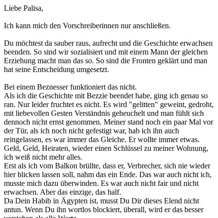
Liebe Palisa,
Ich kann mich den Vorschreiberinnen nur anschließen.
Du möchtest da sauber raus, aufrecht und die Geschichte erwachsen
beenden. So sind wir sozialisiert und mit einem Mann der gleichen
Erziehung macht man das so. So sind die Fronten geklärt und man
hat seine Entscheidung umgesetzt.
Bei einem Beznesser funktioniert das nicht.
Als ich die Geschichte mit Bezzie beendet habe, ging ich genau so
ran. Nur leider fruchtet es nicht. Es wird "gelitten" geweint, gedroht,
mit liebevollen Gesten Verständnis geheuchelt und man fühlt sich
dennoch nicht ernst genommen. Meiner stand noch ein paar Mal vor
der Tür, als ich noch nicht gefestigt war, hab ich ihn auch
reingelassen, es war immer das Gleiche. Er wollte immer etwas.
Geld, Geld, Heiraten, wieder einen Schlüssel zu meiner Wohnung,
ich weiß nicht mehr alles.
Erst als ich vom Balkon brüllte, dass er, Verbrecher, sich nie wieder
hier blicken lassen soll, nahm das ein Ende. Das war auch nicht ich,
musste mich dazu überwinden. Es war auch nicht fair und nicht
erwachsen. Aber das einzige, das half.
Da Dein Habib in Ägypten ist, musst Du Dir dieses Elend nicht
antun. Wenn Du ihn wortlos blockiert, überall, wird er das besser