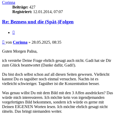
Corinna
Beiträge:
427
Registriert:
12.01.2014, 07:07
Re: Bezness und die (Spät-)Folgen
Zitieren
Beitrag
von
Corinna
»
28.05.2025, 08:35
Guten Morgen Palisa,
ich verstehe Deine Frage ehrlich gesagt auch nicht. Gadi hat sie Dir
zum Glück beantwortet (Danke dafür, Gadi!).
Du bist doch selbst schon auf all diesen Seiten gewesen. Vielleicht
kannst Du es tagsüber noch einmal versuchen. Nachts ist es
vielleicht schwieriger. Tagsüber ist die Konzentration besser.
Was genau willst Du mit dem Bild mit den 3 Affen ausdrücken? Das
würde mich interessieren. Ich möchte kein von irgendjemanden
vorgefertigtes Bild bekommen, sondern ich würde es gerne mit
Deinen EIGENEN Worten lesen. Ich möchte ehrlich gesagt nicht
rätseln. Das bringt niemanden weiter.