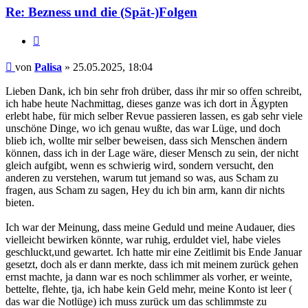
Re: Bezness und die (Spät-)Folgen
Zitieren
Beitrag
von
Palisa
»
25.05.2025, 18:04
Lieben Dank, ich bin sehr froh drüber, dass ihr mir so offen schreibt,
ich habe heute Nachmittag, dieses ganze was ich dort in Ägypten
erlebt habe, für mich selber Revue passieren lassen, es gab sehr viele
unschöne Dinge, wo ich genau wußte, das war Lüge, und doch
blieb ich, wollte mir selber beweisen, dass sich Menschen ändern
können, dass ich in der Lage wäre, dieser Mensch zu sein, der nicht
gleich aufgibt, wenn es schwierig wird, sondern versucht, den
anderen zu verstehen, warum tut jemand so was, aus Scham zu
fragen, aus Scham zu sagen, Hey du ich bin arm, kann dir nichts
bieten.
Ich war der Meinung, dass meine Geduld und meine Audauer, dies
vielleicht bewirken könnte, war ruhig, erduldet viel, habe vieles
geschluckt,und gewartet. Ich hatte mir eine Zeitlimit bis Ende Januar
gesetzt, doch als er dann merkte, dass ich mit meinem zurück gehen
ernst machte, ja dann war es noch schlimmer als vorher, er weinte,
bettelte, flehte, tja, ich habe kein Geld mehr, meine Konto ist leer (
das war die Notlüge) ich muss zurück um das schlimmste zu