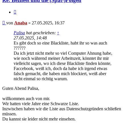
Re: Bezness und die (Spät-)Folgen
Zitieren
Beitrag
von
Anaba
»
27.05.2025, 16:37
Palisa
hat geschrieben:
↑
27.05.2025, 14:48
Es gibt doch so eine Blackliste, habt ihr so was auch
??????
Da ich jetzt nicht mehr so viel Computer Ahnung habe,
wie noch während meiner Arbeitszeit, könntet ihr mir
vielleicht sagen, wo ich diese Blackliste finden könnte,
Faccebook, weiß ich, doch da habe ich irgend etwas
falsch gemacht, die haben mich blockiert, weiß aber
nicht einmal so richtig warum.
Guten Abend Palisa,
willkommen auch von mir.
Wir hatten viele Jahre eine Schwarze Liste.
Inzwischen haben wir die Liste aus Datenschutzgründen schließen
müssen.
Du kannst sie leider nicht mehr einsehen.