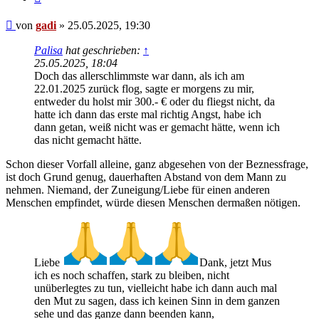
Beitrag
von
gadi
»
25.05.2025, 19:30
Palisa
hat geschrieben:
↑
25.05.2025, 18:04
Doch das allerschlimmste war dann, als ich am
22.01.2025 zurück flog, sagte er morgens zu mir,
entweder du holst mir 300.- € oder du fliegst nicht, da
hatte ich dann das erste mal richtig Angst, habe ich
dann getan, weiß nicht was er gemacht hätte, wenn ich
das nicht gemacht hätte.
Schon dieser Vorfall alleine, ganz abgesehen von der Beznessfrage,
ist doch Grund genug, dauerhaften Abstand von dem Mann zu
nehmen. Niemand, der Zuneigung/Liebe für einen anderen
Menschen empfindet, würde diesen Menschen dermaßen nötigen.
Liebe
Dank, jetzt Mus
ich es noch schaffen, stark zu bleiben, nicht
unüberlegtes zu tun, vielleicht habe ich dann auch mal
den Mut zu sagen, dass ich keinen Sinn in dem ganzen
sehe und das ganze dann beenden kann,