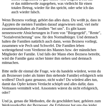
er das mittlerweile zugegeben, was vielleicht für einen
totalen Betrug, wieder für ihn spricht, oder sehe ich das
auch wieder falsch.
Wenn Bezness vorliegt, gehört das alles dazu. Du weißt ja, dass in
Ägypten die meisten Familien darauf angewiesen sind, viel mehr
zusammenzuhalten als Familien "bei uns". Es gibt kaum
nennenswerte Absicherungen in Form von "Bürgergeld", "Rente",
"Sozialversicherung" usw. für den Normalbürger. Und demnach
halten die Familien natürlich auch dann, wenn Bezness vorliegt,
zusammen wie Pech und Schwefel. Die Familien leben
weitestgehend vom Verdienst des Mannes bzw. der männlichen
Mitglieder der Familie. Und falls der Mann eben Bezness betreibt,
wird die Familie ganz sicher hinter ihm stehen und demnach
mitmachen.
Bitte stelle dir einmal die Frage, wie du handeln würdest, wenn du
als Beznesser (oder als hinter ihm stehende Familie) erfolgreich sein
wolltest? Doch ganz genauso, nicht wahr? Du würdest alles tun,
damit das Opfer keinen Verdacht schöpft und alles dafür, dass
Vertrauen vermittelt wird. Ansonsten wärest du nicht erfolgreich,
oder?
Und ja, genau die Methoden, die du geschildert hast, gehören zum
Werkzeugkoffer der Beznesser, die Erfahrung hat uns das leider