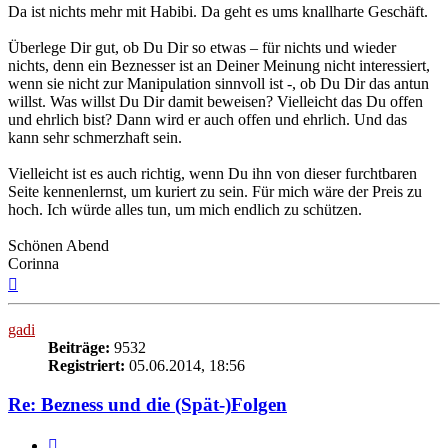
Da ist nichts mehr mit Habibi. Da geht es ums knallharte Geschäft.
Überlege Dir gut, ob Du Dir so etwas – für nichts und wieder
nichts, denn ein Beznesser ist an Deiner Meinung nicht interessiert,
wenn sie nicht zur Manipulation sinnvoll ist -, ob Du Dir das antun
willst. Was willst Du Dir damit beweisen? Vielleicht das Du offen
und ehrlich bist? Dann wird er auch offen und ehrlich. Und das
kann sehr schmerzhaft sein.
Vielleicht ist es auch richtig, wenn Du ihn von dieser furchtbaren
Seite kennenlernst, um kuriert zu sein. Für mich wäre der Preis zu
hoch. Ich würde alles tun, um mich endlich zu schützen.
Schönen Abend
Corinna
Nach
oben
gadi
Beiträge:
9532
Registriert:
05.06.2014, 18:56
Re: Bezness und die (Spät-)Folgen
Zitieren