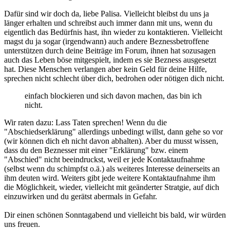
Dafür sind wir doch da, liebe Palisa. Vielleicht bleibst du uns ja
länger erhalten und schreibst auch immer dann mit uns, wenn du
eigentlich das Bedürfnis hast, ihn wieder zu kontaktieren. Vielleicht
magst du ja sogar (irgendwann) auch andere Beznessbetroffene
unterstützen durch deine Beiträge im Forum, ihnen hat sozusagen
auch das Leben böse mitgespielt, indem es sie Bezness ausgesetzt
hat. Diese Menschen verlangen aber kein Geld für deine Hilfe,
sprechen nicht schlecht über dich, bedrohen oder nötigen dich nicht.
einfach blockieren und sich davon machen, das bin ich
nicht.
Wir raten dazu: Lass Taten sprechen! Wenn du die
"Abschiedserklärung" allerdings unbedingt willst, dann gehe so vor
(wir können dich eh nicht davon abhalten). Aber du musst wissen,
dass du den Beznesser mit einer "Erklärung" bzw. einem
"Abschied" nicht beeindruckst, weil er jede Kontaktaufnahme
(selbst wenn du schimpfst o.ä.) als weiteres Interesse deinerseits an
ihm deuten wird. Weiters gibt jede weitere Kontaktaufnahme ihm
die Möglichkeit, wieder, vielleicht mit geänderter Stratgie, auf dich
einzuwirken und du gerätst abermals in Gefahr.
Dir einen schönen Sonntagabend und vielleicht bis bald, wir würden
uns freuen.