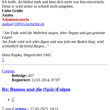
Ich hoffe, du bleibst stark und lässt dich nicht von ihm einwickeln.
Denn er wird sicher so schnell nicht aufgeben.
Liebe Grüße
Anaba
Administratorin
anaba@1001Geschichte.de
“Am Ende wird die Wahrheit siegen, über Ängste und gut getarnte
Lügen.
Am Ende wird sich alles fügen und was jetzt am Boden liegt, wird
schließlich lächelnd fliegen...“
Hans Kupka, hingerichtet 1942
Nach
oben
Corinna
Beiträge:
427
Registriert:
12.01.2014, 07:07
Re: Bezness und die (Spät-)Folgen
Zitieren
Beitrag
von
Corinna
»
27.05.2025, 19:11