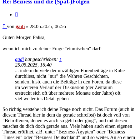
Re: Bezness und die (Spät-)Folgen
Zitieren
Beitrag
von
gadi
»
28.05.2025, 06:56
Guten Morgen Palisa,
wenn ich mich zu deiner Frage "einmischen" darf:
gadi
hat geschrieben:
↑
25.05.2025, 16:40
... indem du viele der unzähligen Forenbeiträge in Ruhe
durchliest, nicht "nur" die Wahren Geschichten,
sondern insb. auch die Beiträge in den Foren, da diese
im weiteren Verlauf der Diskussion (der Zeitraum
erstreckt sich oft über mehrere Monate oder Jahre) oft
viel weiter ins Detail gehen.
So richtig verstehe ich deine Frage noch nicht. Das Forum (auch in
diesem Thread hier in dem du gerade schreibst) ist doch voll von
"Betroffenen, denen es auch so geht oder ging", und mit diesen
tauschst du dich doch gerade aus. Viele haben auch einen eigenen
Thread eröffnet, z.B. unter "Bezness Ägypten" oder "Bezness
Tunesien" oder "Bezness Deutschland" und so weiter. An so einem