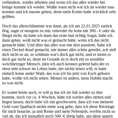
verhindern, wieder arbeiten und wenn ich das alles wieder hin
bringe komme ich wieder. Wußte sonst nicht wie ich da wieder raus
komme und ich musste gehen, denn mein Konto hatte wircklich sehr
gelitten.
Doch das allerschlimmste war dann, als ich am 22.01.2025 zurück
flog, sagte er morgens zu mir, entweder du holst mir 300.- € oder du
fliegst nicht, da hatte ich dann das erste mal richtig Angst, habe ich
dann getan, weiß nicht was er gemacht hätte, wenn ich das nicht
gemacht hätte. Und über das alles was mir dort passierte, habe ich
einen Deckel drauf gemacht, mir immer alles schön geredet, ach stell
dich nicht so an, so schlimm war's doch gar nicht, und er meint es
doch gar nicht so, denn im Grunde ist er doch ein so sensibler
weichherziger Mensch, (den ich auch kennen gelernt hab) der es
eben seht schwer im Leben hatte, der nichts böses will, er hatte
einfach keine ander Wahl, das was ich bis jetzt von Euch gelesen
habe, wollte ich nicht sehen. Meiner ist anders, mein Habibi macht
so was nicht.
Er wartet heute auch, er will ja das ich im Juli wieder zu ihm
komme, noch vor ca. 4 Wochen, hätte ich wieder alles stehen und
liegen lassen, doch habe ich mir geschworen, dass ich von meinem
Geld vom Sparbuch nichts mehr weg gebe, dass ich diese Rücklage
für mich brauche, ja und Rente und mein Nebenjob, werfen nicht so
viel ab, das ich monatlich noch 500.-€ übrig habe, um diese sparen