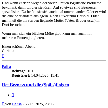
Und wenn er dann wegen der vielen Frauen logistische Probleme
bekommt, dann wird er sie lösen. Auf so etwas sind Beznesser
spezialisiert. Da helfen sie sich auch mal untereinander. Oder er wird
die eine oder andere auslagern. Nach Luxor zum Beispiel. Oder
man muß die im Sterben liegende Mutter (Vater, Bruder usw.) im
Dorf besuchen.
Wenn man sich ein bißchen Mühe gibt, kann man auch mit
mehreren Frauen jonglieren.
Einen schönen Abend
Corinna
Nach
oben
Palisa
Beiträge:
101
Registriert:
14.04.2025, 15:41
Re: Bezness und die (Spät-)Folgen
Zitieren
Beitrag
von
Palisa
»
27.05.2025, 23:06