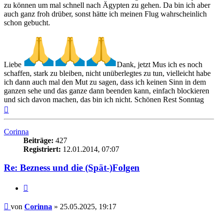
zu können um mal schnell nach Ägypten zu gehen. Da bin ich aber
auch ganz froh drüber, sonst hätte ich meinen Flug wahrscheinlich
schon gebucht.
Liebe
Dank, jetzt Mus ich es noch
schaffen, stark zu bleiben, nicht unüberlegtes zu tun, vielleicht habe
ich dann auch mal den Mut zu sagen, dass ich keinen Sinn in dem
ganzen sehe und das ganze dann beenden kann, einfach blockieren
und sich davon machen, das bin ich nicht. Schönen Rest Sonntag
Nach
oben
Corinna
Beiträge:
427
Registriert:
12.01.2014, 07:07
Re: Bezness und die (Spät-)Folgen
Zitieren
Beitrag
von
Corinna
»
25.05.2025, 19:17