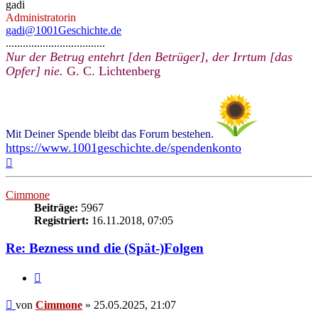
gadi
Administratorin
gadi@1001Geschichte.de
...................................
Nur der Betrug entehrt [den Betrüger], der Irrtum [das
Opfer] nie.
G. C. Lichtenberg
Mit Deiner Spende bleibt das Forum bestehen.
https://www.1001geschichte.de/spendenkonto
Nach
oben
Cimmone
Beiträge:
5967
Registriert:
16.11.2018, 07:05
Re: Bezness und die (Spät-)Folgen
Zitieren
Beitrag
von
Cimmone
»
25.05.2025, 21:07