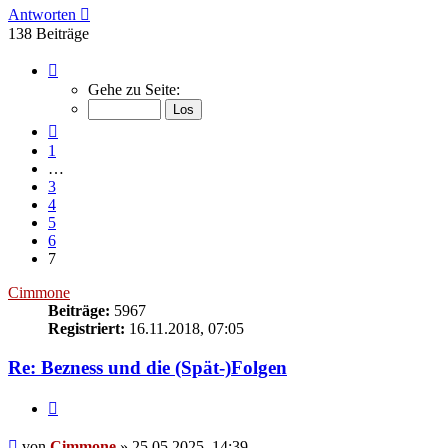
Antworten
138 Beiträge
Seite
7
Gehe zu Seite:
von
7
Vorherige
1
…
3
4
5
6
7
Cimmone
Beiträge:
5967
Registriert:
16.11.2018, 07:05
Re: Bezness und die (Spät-)Folgen
Zitieren
Beitrag
von
Cimmone
»
25.05.2025, 14:39