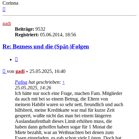
Corinna
Nach
oben
gadi
Beiträge:
9532
Registriert:
05.06.2014, 18:56
Re: Bezness und die (Spät-)Folgen
Zitieren
Beitrag
von
gadi
»
25.05.2025, 16:40
Palisa
hat geschrieben:
↑
25.05.2025, 14:26
Ich hätte nur noch eine Frage, machen Fam. Mitglieder
da auch mit bei so einem Betrug, die Eltern von
meinem Habibi waren so sehr nett, freundlich und auch
hilfsbreit, meine Kreditkarte war mal für kurze Zeit
gesperrt, wußte nicht das man bei einem längeren
Auslandaufenthalt dieses Limit erhöhen muss, die
haben dann geholfen haben sogar für 1 Monat die
Miete bezahlt, war an Weihnachten bei denen zum
Essen eingeladen, es gab schon viele Lügen, Doch hat