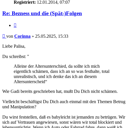
Registriert:
12.01.2014, 07:07
Re: Bezness und die (Spät-)Folgen
Zitieren
Beitrag
von
Corinna
»
25.05.2025, 15:33
Liebe Palisa,
Du schreibst: "
Alleine der Altersunterschied, da sollte ich mich
eigentlich schämen, dass ich an so was festhalte, total
unrealistisch, und ich denke das ich an diesem
Altersunterscheid“
Wie Gadi bereits geschrieben hat, mußt Du Dich nicht schämen.
Vielleicht beschäftigst Du Dich auch einmal mit den Themen Betrug
und Manipulation?
Du wirst feststellen, daß es babyleicht ist jemanden zu betrügen. Wir
sich auf Vertrauen angewiesen, sonst wären wir total blockiert und
lebensuntüchtig. Wenn ich Auto oder Fahrrad fahre, dann weiß ich