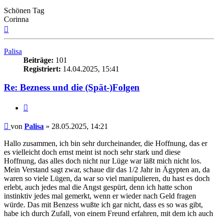
Schönen Tag
Corinna
Nach
oben
Palisa
Beiträge:
101
Registriert:
14.04.2025, 15:41
Re: Bezness und die (Spät-)Folgen
Zitieren
Beitrag
von
Palisa
»
28.05.2025, 14:21
Hallo zusammen, ich bin sehr durcheinander, die Hoffnung, das er
es vielleicht doch ernst meint ist noch sehr stark und diese
Hoffnung, das alles doch nicht nur Lüge war läßt mich nicht los.
Mein Verstand sagt zwar, schaue dir das 1/2 Jahr in Ägypten an, da
waren so viele Lügen, da war so viel manipulieren, du hast es doch
erlebt, auch jedes mal die Angst gespürt, denn ich hatte schon
instinktiv jedes mal gemerkt, wenn er wieder nach Geld fragen
würde. Das mit Benzess wußte ich gar nicht, dass es so was gibt,
habe ich durch Zufall, von einem Freund erfahren, mit dem ich auch