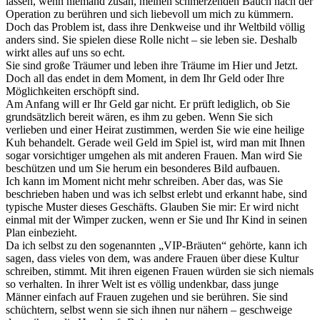
lassen, wenn niemand zusah, meinen schmerzenden Bauch nach der
Operation zu berühren und sich liebevoll um mich zu kümmern.
Doch das Problem ist, dass ihre Denkweise und ihr Weltbild völlig
anders sind. Sie spielen diese Rolle nicht – sie leben sie. Deshalb
wirkt alles auf uns so echt.
Sie sind große Träumer und leben ihre Träume im Hier und Jetzt.
Doch all das endet in dem Moment, in dem Ihr Geld oder Ihre
Möglichkeiten erschöpft sind.
Am Anfang will er Ihr Geld gar nicht. Er prüft lediglich, ob Sie
grundsätzlich bereit wären, es ihm zu geben. Wenn Sie sich
verlieben und einer Heirat zustimmen, werden Sie wie eine heilige
Kuh behandelt. Gerade weil Geld im Spiel ist, wird man mit Ihnen
sogar vorsichtiger umgehen als mit anderen Frauen. Man wird Sie
beschützen und um Sie herum ein besonderes Bild aufbauen.
Ich kann im Moment nicht mehr schreiben. Aber das, was Sie
beschrieben haben und was ich selbst erlebt und erkannt habe, sind
typische Muster dieses Geschäfts. Glauben Sie mir: Er wird nicht
einmal mit der Wimper zucken, wenn er Sie und Ihr Kind in seinen
Plan einbezieht.
Da ich selbst zu den sogenannten „VIP-Bräuten“ gehörte, kann ich
sagen, dass vieles von dem, was andere Frauen über diese Kultur
schreiben, stimmt. Mit ihren eigenen Frauen würden sie sich niemals
so verhalten. In ihrer Welt ist es völlig undenkbar, dass junge
Männer einfach auf Frauen zugehen und sie berühren. Sie sind
schüchtern, selbst wenn sie sich ihnen nur nähern – geschweige