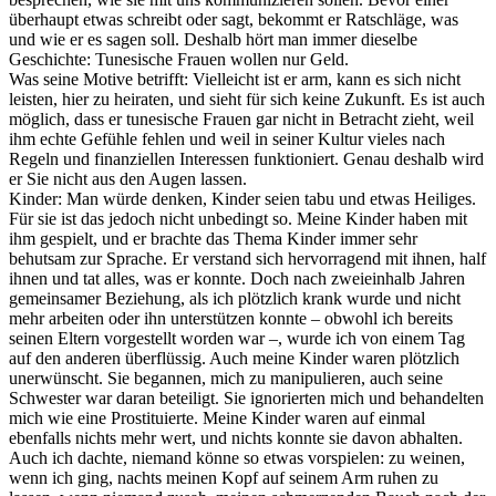
überhaupt etwas schreibt oder sagt, bekommt er Ratschläge, was
und wie er es sagen soll. Deshalb hört man immer dieselbe
Geschichte: Tunesische Frauen wollen nur Geld.
Was seine Motive betrifft: Vielleicht ist er arm, kann es sich nicht
leisten, hier zu heiraten, und sieht für sich keine Zukunft. Es ist auch
möglich, dass er tunesische Frauen gar nicht in Betracht zieht, weil
ihm echte Gefühle fehlen und weil in seiner Kultur vieles nach
Regeln und finanziellen Interessen funktioniert. Genau deshalb wird
er Sie nicht aus den Augen lassen.
Kinder: Man würde denken, Kinder seien tabu und etwas Heiliges.
Für sie ist das jedoch nicht unbedingt so. Meine Kinder haben mit
ihm gespielt, und er brachte das Thema Kinder immer sehr
behutsam zur Sprache. Er verstand sich hervorragend mit ihnen, half
ihnen und tat alles, was er konnte. Doch nach zweieinhalb Jahren
gemeinsamer Beziehung, als ich plötzlich krank wurde und nicht
mehr arbeiten oder ihn unterstützen konnte – obwohl ich bereits
seinen Eltern vorgestellt worden war –, wurde ich von einem Tag
auf den anderen überflüssig. Auch meine Kinder waren plötzlich
unerwünscht. Sie begannen, mich zu manipulieren, auch seine
Schwester war daran beteiligt. Sie ignorierten mich und behandelten
mich wie eine Prostituierte. Meine Kinder waren auf einmal
ebenfalls nichts mehr wert, und nichts konnte sie davon abhalten.
Auch ich dachte, niemand könne so etwas vorspielen: zu weinen,
wenn ich ging, nachts meinen Kopf auf seinem Arm ruhen zu