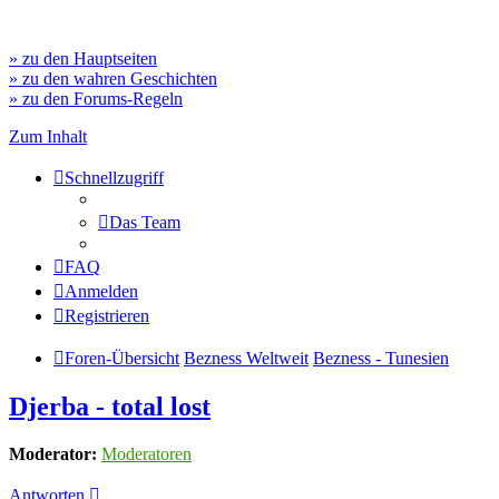
» zu den Hauptseiten
» zu den wahren Geschichten
» zu den Forums-Regeln
Zum Inhalt
Schnellzugriff
Das Team
FAQ
Anmelden
Registrieren
Foren-Übersicht
Bezness Weltweit
Bezness - Tunesien
Djerba - total lost
Moderator:
Moderatoren
Antworten