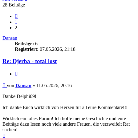
28 Beiträge
Vorherige
1
2
Dansan
Beiträge:
6
Registriert:
07.05.2026, 21:18
Re: Djerba - total lost
Zitieren
Beitrag
von
Dansan
»
11.05.2026, 20:16
Danke Delphi69!
Ich danke Euch wirklich von Herzen für all eure Kommentare!!!
Wirklich ein tolles Forum! Ich hoffe meine Geschichte und eure
Beiträge dazu lesen noch viele andere Frauen, die verzweifelt Rat
suchen!
Nach