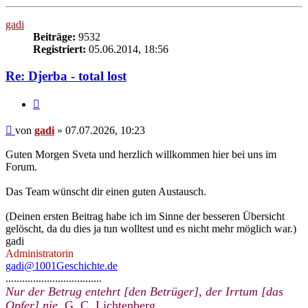
oben
gadi
Beiträge:
9532
Registriert:
05.06.2014, 18:56
Re: Djerba - total lost
Zitieren
Beitrag
von
gadi
»
07.07.2026, 10:23
Guten Morgen Sveta und herzlich willkommen hier bei uns im
Forum.
Das Team wünscht dir einen guten Austausch.
(Deinen ersten Beitrag habe ich im Sinne der besseren Übersicht
gelöscht, da du dies ja tun wolltest und es nicht mehr möglich war.)
gadi
Administratorin
gadi@1001Geschichte.de
...................................
Nur der Betrug entehrt [den Betrüger], der Irrtum [das
Opfer] nie.
G. C. Lichtenberg