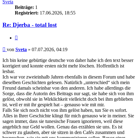
Sveta
Beiträge:
1
Registriert:
17.06.2026, 18:55
Re: Djerba - total lost
Zitieren
Beitrag
von
Sveta
»
07.07.2026, 04:19
Ich bin keine gebürtige deutsche von daher habe ich den text besser
korrigiert und konnte ersten nicht mehr löschen. Hoffentlich ist
lesbar.
Ich war vor zweieinhalb Jahren ebenfalls in diesem Forum und habe
dieselben Geschichten gelesen. Natürlich „unterschied“ sich mein
Freund damals scheinbar von den anderen. Ich habe allerdings die
Sorge, dass die Autorin des Beitrags nur sagt, sie habe sich von ihm
gelöst, obwohl sie in Wirklichkeit vielleicht doch bei ihm geblieben
ist, weil er mit ihr gespielt hat – genauso wie mit mir.
Falls Sie sich noch nicht von ihm gelöst haben, tun Sie es sofort.
Alles in Ihrer Geschichte klingt für mich genauso wie in meiner. Sie
sagen immer, dass sie tunesische Frauen ignorieren, weil diese
angeblich nur Geld wollen. Genau das erzählen sie uns. Es ist
schwer zu glauben, aber sie sitzen in den Cafés zusammen und
besprechen, wie sie mit uns kommunizieren sollen. Bevor einer