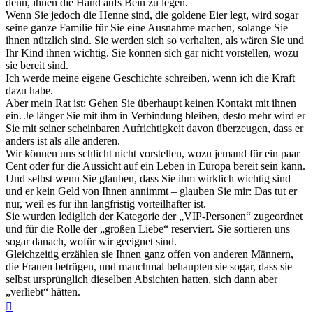
denn, ihnen die Hand aufs Bein zu legen.
Wenn Sie jedoch die Henne sind, die goldene Eier legt, wird sogar
seine ganze Familie für Sie eine Ausnahme machen, solange Sie
ihnen nützlich sind. Sie werden sich so verhalten, als wären Sie und
Ihr Kind ihnen wichtig. Sie können sich gar nicht vorstellen, wozu
sie bereit sind.
Ich werde meine eigene Geschichte schreiben, wenn ich die Kraft
dazu habe.
Aber mein Rat ist: Gehen Sie überhaupt keinen Kontakt mit ihnen
ein. Je länger Sie mit ihm in Verbindung bleiben, desto mehr wird er
Sie mit seiner scheinbaren Aufrichtigkeit davon überzeugen, dass er
anders ist als alle anderen.
Wir können uns schlicht nicht vorstellen, wozu jemand für ein paar
Cent oder für die Aussicht auf ein Leben in Europa bereit sein kann.
Und selbst wenn Sie glauben, dass Sie ihm wirklich wichtig sind
und er kein Geld von Ihnen annimmt – glauben Sie mir: Das tut er
nur, weil es für ihn langfristig vorteilhafter ist.
Sie wurden lediglich der Kategorie der „VIP-Personen“ zugeordnet
und für die Rolle der „großen Liebe“ reserviert. Sie sortieren uns
sogar danach, wofür wir geeignet sind.
Gleichzeitig erzählen sie Ihnen ganz offen von anderen Männern,
die Frauen betrügen, und manchmal behaupten sie sogar, dass sie
selbst ursprünglich dieselben Absichten hatten, sich dann aber
„verliebt“ hätten.
Nach