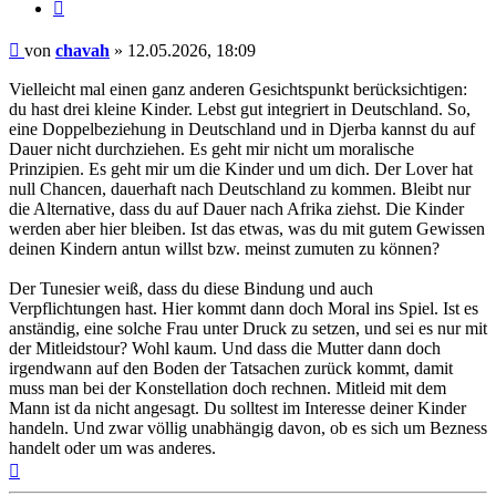
Zitieren
Beitrag
von
chavah
»
12.05.2026, 18:09
Vielleicht mal einen ganz anderen Gesichtspunkt berücksichtigen:
du hast drei kleine Kinder. Lebst gut integriert in Deutschland. So,
eine Doppelbeziehung in Deutschland und in Djerba kannst du auf
Dauer nicht durchziehen. Es geht mir nicht um moralische
Prinzipien. Es geht mir um die Kinder und um dich. Der Lover hat
null Chancen, dauerhaft nach Deutschland zu kommen. Bleibt nur
die Alternative, dass du auf Dauer nach Afrika ziehst. Die Kinder
werden aber hier bleiben. Ist das etwas, was du mit gutem Gewissen
deinen Kindern antun willst bzw. meinst zumuten zu können?
Der Tunesier weiß, dass du diese Bindung und auch
Verpflichtungen hast. Hier kommt dann doch Moral ins Spiel. Ist es
anständig, eine solche Frau unter Druck zu setzen, und sei es nur mit
der Mitleidstour? Wohl kaum. Und dass die Mutter dann doch
irgendwann auf den Boden der Tatsachen zurück kommt, damit
muss man bei der Konstellation doch rechnen. Mitleid mit dem
Mann ist da nicht angesagt. Du solltest im Interesse deiner Kinder
handeln. Und zwar völlig unabhängig davon, ob es sich um Bezness
handelt oder um was anderes.
Nach
oben