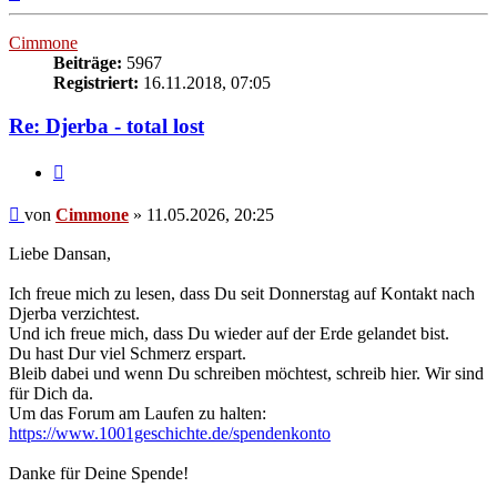
oben
Cimmone
Beiträge:
5967
Registriert:
16.11.2018, 07:05
Re: Djerba - total lost
Zitieren
Beitrag
von
Cimmone
»
11.05.2026, 20:25
Liebe Dansan,
Ich freue mich zu lesen, dass Du seit Donnerstag auf Kontakt nach
Djerba verzichtest.
Und ich freue mich, dass Du wieder auf der Erde gelandet bist.
Du hast Dur viel Schmerz erspart.
Bleib dabei und wenn Du schreiben möchtest, schreib hier. Wir sind
für Dich da.
Um das Forum am Laufen zu halten:
https://www.1001geschichte.de/spendenkonto
Danke für Deine Spende!