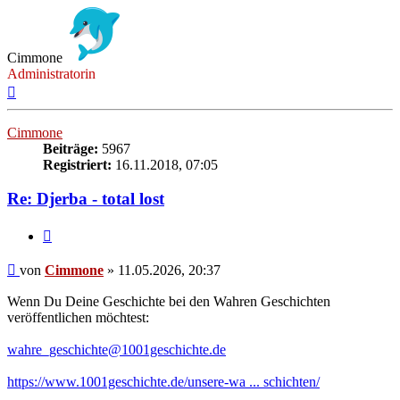
Cimmone
Administratorin
Nach
oben
Cimmone
Beiträge:
5967
Registriert:
16.11.2018, 07:05
Re: Djerba - total lost
Zitieren
Beitrag
von
Cimmone
»
11.05.2026, 20:37
Wenn Du Deine Geschichte bei den Wahren Geschichten
veröffentlichen möchtest:
wahre_geschichte@1001geschichte.de
https://www.1001geschichte.de/unsere-wa ... schichten/