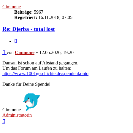
Cimmone
Beiträge:
5967
Registriert:
16.11.2018, 07:05
Re: Djerba - total lost
Zitieren
Beitrag
von
Cimmone
»
12.05.2026, 19:20
Dansan ist schon auf Abstand gegangen.
Um das Forum am Laufen zu halten:
https://www.1001geschichte.de/spendenkonto
Danke für Deine Spende!
Cimmone
Administratorin
Nach
oben