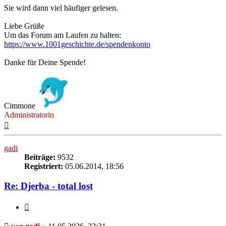
Sie wird dann viel häufiger gelesen.
Liebe Grüße
Um das Forum am Laufen zu halten:
https://www.1001geschichte.de/spendenkonto
Danke für Deine Spende!
Cimmone
Administratorin
Nach
oben
gadi
Beiträge:
9532
Registriert:
05.06.2014, 18:56
Re: Djerba - total lost
Zitieren
Beitrag