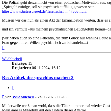
Die Polizei geht derzeit nicht von einer politischen Motivation aus,
„Spiegel“ zufolge, soll sie psychisch auffällig gewesen sein.
https://www.tagesspiegel.de/gesellschaf ... 47303.html
Müssen wir das nun als einen Akt der Emanzipation werten, dass e
und ich vermute -aus meinem psychiatrischen Bauchgefühl heraus- dass
(wir haben auch so eine Patientin, die zum Glück nur wahllos Leute an
Frau gegen ihren Willen psychiatrisch zu behandeln.,,,)
Nach
oben
Wildbluebell
Beiträge:
15
Registriert:
06.11.2024, 16:12
Re: Artikel, die sprachlos machen 3
Zitieren
Beitrag
von
Wildbluebell
»
24.05.2025, 06:43
Mittlerweile weiß man wohl, dass die Täterin immer mal wieder Gast i
Mein ganzes Mitgefühl gilt den Opfern dieser Attacke.