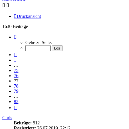
Druckansicht
1630 Beiträge
Seite
77
Gehe zu Seite:
von
82
Vorherige
1
…
75
76
77
78
79
…
82
Nächste
Chris
Beiträge:
512
Registriert:
26.07.2019, 22:12