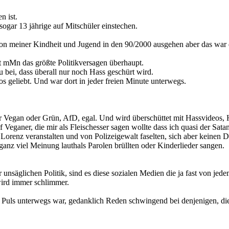
n ist.
gar 13 jährige auf Mitschüler einstechen.
r von meiner Kindheit und Jugend in den 90/2000 ausgehen aber das war
t mMn das größte Politikversagen überhaupt.
bei, dass überall nur noch Hass geschürt wird.
s geliebt. Und war dort in jeder freien Minute unterwegs.
Vegan oder Grün, AfD, egal. Und wird überschüttet mit Hassvideos, He
eganer, die mir als Fleischesser sagen wollte dass ich quasi der Sat
Lorenz veranstalten und von Polizeigewalt faselten, sich aber keinen 
nz viel Meinung lauthals Parolen brüllten oder Kinderlieder sangen.
 unsäglichen Politik, sind es diese sozialen Medien die ja fast von j
ird immer schlimmer.
it Puls unterwegs war, gedanklich Reden schwingend bei denjenigen, d