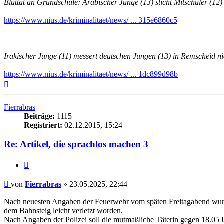
Bluttat an Grundschule: Arabischer Junge (13) sticht Mitschüler (12
https://www.nius.de/kriminalitaet/news/ ... 315e6860c5
Irakischer Junge (11) messert deutschen Jungen (13) in Remscheid n
https://www.nius.de/kriminalitaet/news/ ... 1dc899d98b
Nach
oben
Fierrabras
Beiträge:
1115
Registriert:
02.12.2015, 15:24
Re: Artikel, die sprachlos machen 3
Zitieren
Beitrag
von
Fierrabras
»
23.05.2025, 22:44
Nach neuesten Angaben der Feuerwehr vom späten Freitagabend wurde
dem Bahnsteig leicht verletzt worden.
Nach Angaben der Polizei soll die mutmaßliche Täterin gegen 18.05 