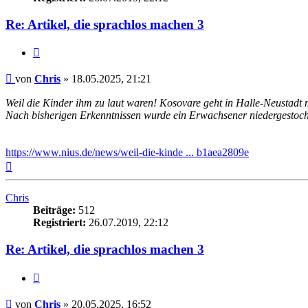
Re: Artikel, die sprachlos machen 3
Zitieren
Beitrag
von
Chris
»
18.05.2025, 21:21
Weil die Kinder ihm zu laut waren! Kosovare geht in Halle-Neustadt
Nach bisherigen Erkenntnissen wurde ein Erwachsener niedergestochen
https://www.nius.de/news/weil-die-kinde ... b1aea2809e
Nach
oben
Chris
Beiträge:
512
Registriert:
26.07.2019, 22:12
Re: Artikel, die sprachlos machen 3
Zitieren
Beitrag
von
Chris
»
20.05.2025, 16:52