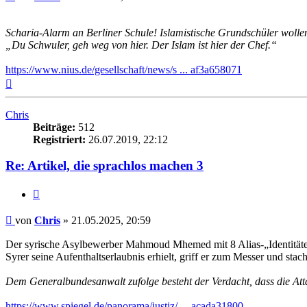
Scharia-Alarm an Berliner Schule! Islamistische Grundschüler wolle
„Du Schwuler, geh weg von hier. Der Islam ist hier der Chef.“
https://www.nius.de/gesellschaft/news/s ... af3a658071
Nach
oben
Chris
Beiträge:
512
Registriert:
26.07.2019, 22:12
Re: Artikel, die sprachlos machen 3
Zitieren
Beitrag
von
Chris
»
21.05.2025, 20:59
Der syrische Asylbewerber Mahmoud Mhemed mit 8 Alias-„Identitäten“
Syrer seine Aufenthaltserlaubnis erhielt, griff er zum Messer und sta
Dem Generalbundesanwalt zufolge besteht der Verdacht, dass die Attac
https://www.spiegel.de/panorama/justiz/ ... acada31800