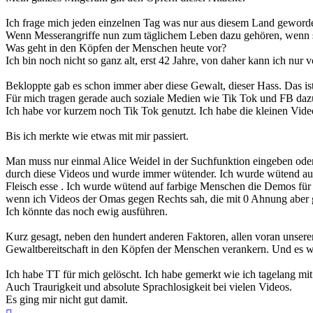
Ich frage mich jeden einzelnen Tag was nur aus diesem Land geworde
Wenn Messerangriffe nun zum täglichem Leben dazu gehören, wenn so
Was geht in den Köpfen der Menschen heute vor?
Ich bin noch nicht so ganz alt, erst 42 Jahre, von daher kann ich nu
Bekloppte gab es schon immer aber diese Gewalt, dieser Hass. Das is
Für mich tragen gerade auch soziale Medien wie Tik Tok und FB dazu 
Ich habe vor kurzem noch Tik Tok genutzt. Ich habe die kleinen Video
Bis ich merkte wie etwas mit mir passiert.
Man muss nur einmal Alice Weidel in der Suchfunktion eingeben oder 
durch diese Videos und wurde immer wütender. Ich wurde wütend auf V
Fleisch esse . Ich wurde wütend auf farbige Menschen die Demos für 
wenn ich Videos der Omas gegen Rechts sah, die mit 0 Ahnung aber ga
Ich könnte das noch ewig ausführen.
Kurz gesagt, neben den hundert anderen Faktoren, allen voran unserer
Gewaltbereitschaft in den Köpfen der Menschen verankern. Und es w
Ich habe TT für mich gelöscht. Ich habe gemerkt wie ich tagelang m
Auch Traurigkeit und absolute Sprachlosigkeit bei vielen Videos.
Es ging mir nicht gut damit.
Nach