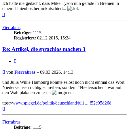
Ich hätte nie gedacht, dass Mike Tyson nun gerade in Bremen in
einem Linienbus herumkutschiert...
Nach
oben
Fierrabras
Beiträge:
1115
Registriert:
02.12.2015, 15:24
Re: Artikel, die sprachlos machen 3
Zitieren
Beitrag
von
Fierrabras
»
09.03.2026, 14:13
und Julia Willie Hamburg konnte selbst noch nicht einmal das Wort
Niedersachsen richtig schreiben, sondern "Niedersachen" war auf
den Wahlplakaten zu lesen
ttps://
www.spiegel.de/politik/deutschland/juli ... f52c95d26d
Nach
oben
Fierrabras
Beiträge:
1115