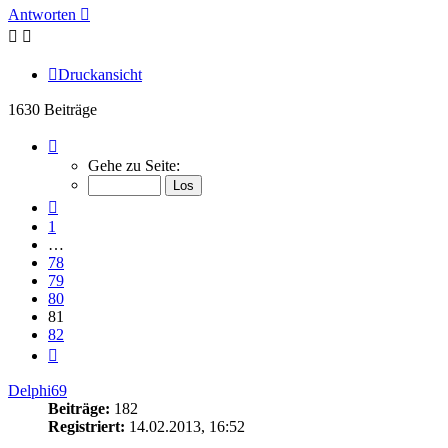
Antworten
Druckansicht
1630 Beiträge
Seite
81
Gehe zu Seite:
von
82
Vorherige
1
…
78
79
80
81
82
Nächste
Delphi69
Beiträge:
182
Registriert:
14.02.2013, 16:52