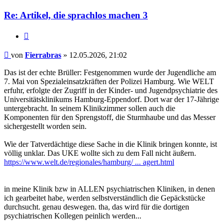
Re: Artikel, die sprachlos machen 3
Zitieren
Beitrag
von
Fierrabras
»
12.05.2026, 21:02
Das ist der echte Brüller: Festgenommen wurde der Jugendliche am
7. Mai von Spezialeinsatzkräften der Polizei Hamburg. Wie WELT
erfuhr, erfolgte der Zugriff in der Kinder- und Jugendpsychiatrie des
Universitätsklinikums Hamburg-Eppendorf. Dort war der 17-Jährige
untergebracht. In seinem Klinikzimmer sollen auch die
Komponenten für den Sprengstoff, die Sturmhaube und das Messer
sichergestellt worden sein.
Wie der Tatverdächtige diese Sache in die Klinik bringen konnte, ist
völlig unklar. Das UKE wollte sich zu dem Fall nicht äußern.
https://www.welt.de/regionales/hamburg/ ... agert.html
in meine Klinik bzw in ALLEN psychiatrischen Kliniken, in denen
ich gearbeitet habe, werden selbstverständlich die Gepäckstücke
durchsucht. genau deswegen. tha, das wird für die dortigen
psychiatrischen Kollegen peinlich werden...