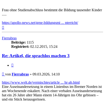
Frau ohne Studienabschluss bestimmt die Bildung tausender Kinder
.....
https://apollo-news.net/grne-bildungsmi ... nterricht/
Nach
oben
Fierrabras
Beiträge:
1115
Registriert:
02.12.2015, 15:24
Re: Artikel, die sprachlos machen 3
Zitieren
Beitrag
von
Fierrabras
»
09.03.2026, 14:10
https://www.welt.de/vermischtes/article ... hr-ab.html
Eine Auseinandersetzung in einem Linienbus im Bremer Norden ist
am Wochenende eskaliert. Nach einer verbalen Auseinandersetzung
hat ein 26 Jahre alter Mann einem 14-Jährigen ins Ohr gebissen –
und ein Stück herausgerissen.