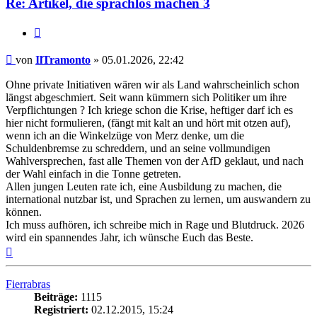
Re: Artikel, die sprachlos machen 3
Zitieren
Beitrag
von
IlTramonto
»
05.01.2026, 22:42
Ohne private Initiativen wären wir als Land wahrscheinlich schon
längst abgeschmiert. Seit wann kümmern sich Politiker um ihre
Verpflichtungen ? Ich kriege schon die Krise, heftiger darf ich es
hier nicht formulieren, (fängt mit kalt an und hört mit otzen auf),
wenn ich an die Winkelzüge von Merz denke, um die
Schuldenbremse zu schreddern, und an seine vollmundigen
Wahlversprechen, fast alle Themen von der AfD geklaut, und nach
der Wahl einfach in die Tonne getreten.
Allen jungen Leuten rate ich, eine Ausbildung zu machen, die
international nutzbar ist, und Sprachen zu lernen, um auswandern zu
können.
Ich muss aufhören, ich schreibe mich in Rage und Blutdruck. 2026
wird ein spannendes Jahr, ich wünsche Euch das Beste.
Nach
oben
Fierrabras
Beiträge:
1115
Registriert:
02.12.2015, 15:24