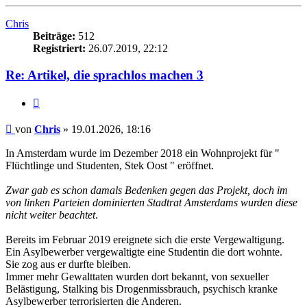
oben
Chris
Beiträge:
512
Registriert:
26.07.2019, 22:12
Re: Artikel, die sprachlos machen 3
Zitieren
Beitrag
von
Chris
»
19.01.2026, 18:16
In Amsterdam wurde im Dezember 2018 ein Wohnprojekt für "
Flüchtlinge und Studenten, Stek Oost " eröffnet.
Zwar gab es schon damals Bedenken gegen das Projekt, doch im
von linken Parteien dominierten Stadtrat Amsterdams wurden diese
nicht weiter beachtet
.
Bereits im Februar 2019 ereignete sich die erste Vergewaltigung.
Ein Asylbewerber vergewaltigte eine Studentin die dort wohnte.
Sie zog aus er durfte bleiben.
Immer mehr Gewalttaten wurden dort bekannt, von sexueller
Belästigung, Stalking bis Drogenmissbrauch, psychisch kranke
Asylbewerber terrorisierten die Anderen.