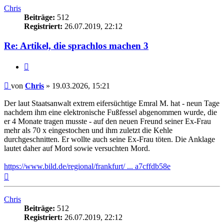
Chris
Beiträge:
512
Registriert:
26.07.2019, 22:12
Re: Artikel, die sprachlos machen 3
Zitieren
Beitrag
von
Chris
»
19.03.2026, 15:21
Der laut Staatsanwalt extrem eifersüchtige Emral M. hat - neun Tage
nachdem ihm eine elektronische Fußfessel abgenommen wurde, die
er 4 Monate tragen musste - auf den neuen Freund seiner Ex-Frau
mehr als 70 x eingestochen und ihm zuletzt die Kehle
durchgeschnitten. Er wollte auch seine Ex-Frau töten. Die Anklage
lautet daher auf Mord sowie versuchten Mord.
https://www.bild.de/regional/frankfurt/ ... a7cffdb58e
Nach
oben
Chris
Beiträge:
512
Registriert:
26.07.2019, 22:12