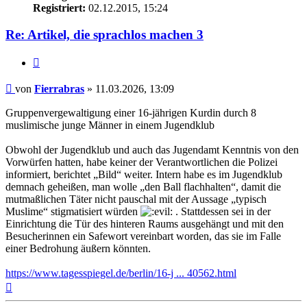
Registriert:
02.12.2015, 15:24
Re: Artikel, die sprachlos machen 3
Zitieren
Beitrag
von
Fierrabras
»
11.03.2026, 13:09
Gruppenvergewaltigung einer 16-jährigen Kurdin durch 8
muslimische junge Männer in einem Jugendklub
Obwohl der Jugendklub und auch das Jugendamt Kenntnis von den
Vorwürfen hatten, habe keiner der Verantwortlichen die Polizei
informiert, berichtet „Bild“ weiter. Intern habe es im Jugendklub
demnach geheißen, man wolle „den Ball flachhalten“, damit die
mutmaßlichen Täter nicht pauschal mit der Aussage „typisch
Muslime“ stigmatisiert würden
. Stattdessen sei in der
Einrichtung die Tür des hinteren Raums ausgehängt und mit den
Besucherinnen ein Safewort vereinbart worden, das sie im Falle
einer Bedrohung äußern könnten.
https://www.tagesspiegel.de/berlin/16-j ... 40562.html
Nach
oben