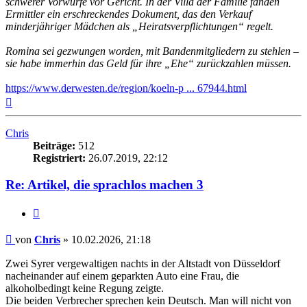
schwerer Vorwürfe vor Gericht. In der Villa der Familie fanden
Ermittler ein erschreckendes Dokument, das den Verkauf
minderjähriger Mädchen als „Heiratsverpflichtungen“ regelt.
Romina sei gezwungen worden, mit Bandenmitgliedern zu stehlen –
sie habe immerhin das Geld für ihre „Ehe“ zurückzahlen müssen.
https://www.derwesten.de/region/koeln-p ... 67944.html
Nach
oben
Chris
Beiträge:
512
Registriert:
26.07.2019, 22:12
Re: Artikel, die sprachlos machen 3
Zitieren
Beitrag
von
Chris
»
10.02.2026, 21:18
Zwei Syrer vergewaltigen nachts in der Altstadt von Düsseldorf
nacheinander auf einem geparkten Auto eine Frau, die
alkoholbedingt keine Regung zeigte.
Die beiden Verbrecher sprechen kein Deutsch. Man will nicht von