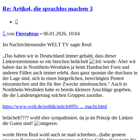
Re: Artikel, die sprachlos machen 3
Zitieren
Beitrag
von
Fierrabras
»
06.01.2026, 10:04
Im Nachrichtensender WELT TV sagte Reul:
„Das haben wir in Deutschland immer gehabt, dass dieser
Linksextremismus so ein bisschen belächelt
wurde. Aber wir
haben das in Nordrhein-Westfalen ja beim Hambacher Forst und
anderen Fällen auch immer erlebt, dass ganz spontan die durchaus in
der Lage sind, sich in einen bürgerlichen, berechtigten Protest
einzumischen und ihn für ihre Zwecke missbrauchen.“ Auch in
Nordrhein-Westfalen habe es bereits kleinere Anschläge gegeben,
die die Landesregierung solchen Gruppen zuordne.
https://www.welt.de/politik/article695c ... macht.html
belächelt???? wohl eher sympathisiert, da ja im Prinzip die Linken
die Guten sind!
werde Herrn Reul wohl auch ne mail schreiben...(habe gestern