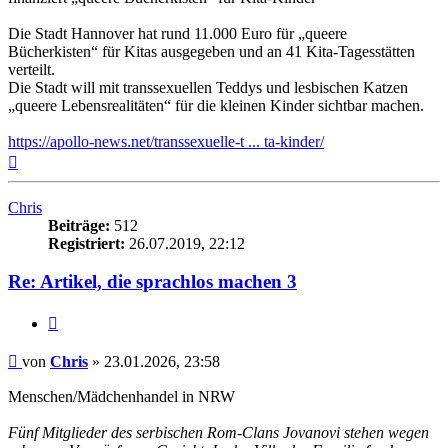
Die Stadt Hannover hat rund 11.000 Euro für „queere
Bücherkisten“ für Kitas ausgegeben und an 41 Kita-Tagesstätten
verteilt.
Die Stadt will mit transsexuellen Teddys und lesbischen Katzen
„queere Lebensrealitäten“ für die kleinen Kinder sichtbar machen.
https://apollo-news.net/transsexuelle-t ... ta-kinder/
Nach
oben
Chris
Beiträge:
512
Registriert:
26.07.2019, 22:12
Re: Artikel, die sprachlos machen 3
Zitieren
Beitrag
von
Chris
»
23.01.2026, 23:58
Menschen/Mädchenhandel in NRW
Fünf Mitglieder des serbischen Rom-Clans Jovanovi stehen wegen