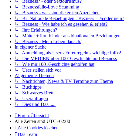
↳ Bezness? - oder Sextourismus?
↳ Beznessfalle-Love Scamming
↳ Bezness - was sind die ersten Anzeichen
↳ Bi- Nationale Beziehungen - Bezness – Ja oder nein?
↳ Bezness - Wie habe ich es gesehen & erlebt?
↳ Ihre Erfahrungen?
↳ Mütter + ihre Kinder aus binationalen Beziehungen
↳ Bezness - Mein Leben danach.
In eigener Sache
↳ Anmeldung als User - Forenregeln - wichtige Infos!
↳ Die MEDIEN über 1001Geschichte und Bezness
↳ Wie mir 1001Geschichte geholfen hat
↳ User stellen sich vor
Allgemeine Themen
↳ Nachrichten, News & TV Termine zum Thema
↳ Buchtipps
↳ Schwarzes Brett
↳ Useranfragen
↳ Dies und Das......
Foren-Übersicht
Alle Zeiten sind
UTC+02:00
Alle Cookies löschen
Das Team