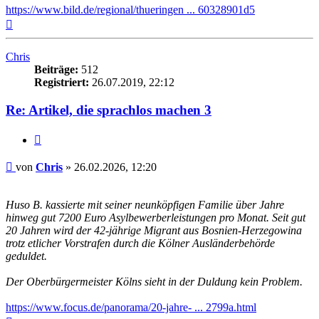
https://www.bild.de/regional/thueringen ... 60328901d5
Nach
oben
Chris
Beiträge:
512
Registriert:
26.07.2019, 22:12
Re: Artikel, die sprachlos machen 3
Zitieren
Beitrag
von
Chris
»
26.02.2026, 12:20
Huso B. kassierte mit seiner neunköpfigen Familie über Jahre
hinweg gut 7200 Euro Asylbewerberleistungen pro Monat. Seit gut
20 Jahren wird der 42-jährige Migrant aus Bosnien-Herzegowina
trotz etlicher Vorstrafen durch die Kölner Ausländerbehörde
geduldet.
Der Oberbürgermeister Kölns sieht in der Duldung kein Problem.
https://www.focus.de/panorama/20-jahre- ... 2799a.html