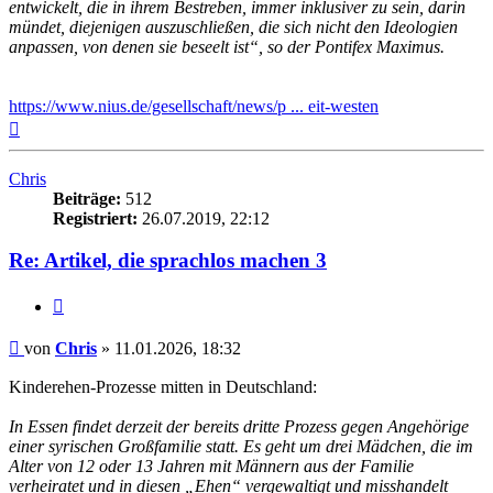
entwickelt, die in ihrem Bestreben, immer inklusiver zu sein, darin
mündet, diejenigen auszuschließen, die sich nicht den Ideologien
anpassen, von denen sie beseelt ist“, so der Pontifex Maximus.
https://www.nius.de/gesellschaft/news/p ... eit-westen
Nach
oben
Chris
Beiträge:
512
Registriert:
26.07.2019, 22:12
Re: Artikel, die sprachlos machen 3
Zitieren
Beitrag
von
Chris
»
11.01.2026, 18:32
Kinderehen-Prozesse mitten in Deutschland:
In Essen findet derzeit der bereits dritte Prozess gegen Angehörige
einer syrischen Großfamilie statt. Es geht um drei Mädchen, die im
Alter von 12 oder 13 Jahren mit Männern aus der Familie
verheiratet und in diesen „Ehen“ vergewaltigt und misshandelt