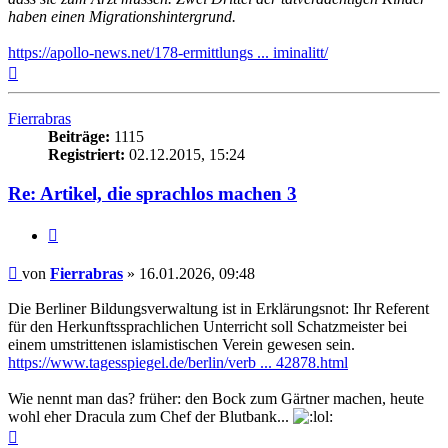
haben einen Migrationshintergrund.
https://apollo-news.net/178-ermittlungs ... iminalitt/
Nach
oben
Fierrabras
Beiträge:
1115
Registriert:
02.12.2015, 15:24
Re: Artikel, die sprachlos machen 3
Zitieren
Beitrag
von
Fierrabras
»
16.01.2026, 09:48
Die Berliner Bildungsverwaltung ist in Erklärungsnot: Ihr Referent
für den Herkunftssprachlichen Unterricht soll Schatzmeister bei
einem umstrittenen islamistischen Verein gewesen sein.
https://www.tagesspiegel.de/berlin/verb ... 42878.html
Wie nennt man das? früher: den Bock zum Gärtner machen, heute
wohl eher Dracula zum Chef der Blutbank...
Nach