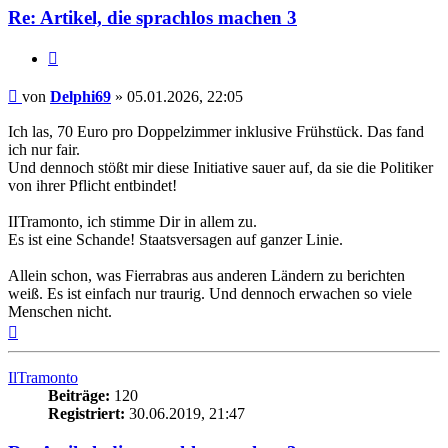
Re: Artikel, die sprachlos machen 3
Zitieren
Beitrag
von
Delphi69
»
05.01.2026, 22:05
Ich las, 70 Euro pro Doppelzimmer inklusive Frühstück. Das fand
ich nur fair.
Und dennoch stößt mir diese Initiative sauer auf, da sie die Politiker
von ihrer Pflicht entbindet!
IITramonto, ich stimme Dir in allem zu.
Es ist eine Schande! Staatsversagen auf ganzer Linie.
Allein schon, was Fierrabras aus anderen Ländern zu berichten
weiß. Es ist einfach nur traurig. Und dennoch erwachen so viele
Menschen nicht.
Nach
oben
IlTramonto
Beiträge:
120
Registriert:
30.06.2019, 21:47