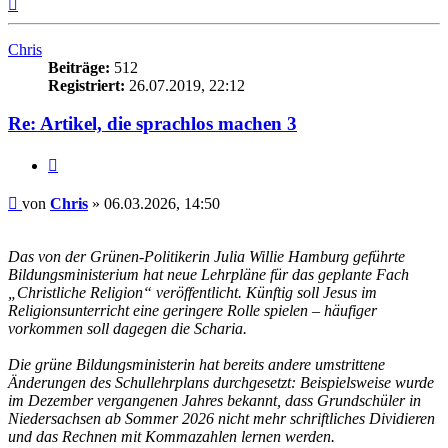
Nach
oben
Chris
Beiträge:
512
Registriert:
26.07.2019, 22:12
Re: Artikel, die sprachlos machen 3
Zitieren
Beitrag
von
Chris
»
06.03.2026, 14:50
Das von der Grünen-Politikerin Julia Willie Hamburg geführte
Bildungsministerium hat neue Lehrpläne für das geplante Fach
„Christliche Religion“ veröffentlicht. Künftig soll Jesus im
Religionsunterricht eine geringere Rolle spielen – häufiger
vorkommen soll dagegen die Scharia.
Die grüne Bildungsministerin hat bereits andere umstrittene
Änderungen des Schullehrplans durchgesetzt: Beispielsweise wurde
im Dezember vergangenen Jahres bekannt, dass Grundschüler in
Niedersachsen ab Sommer 2026 nicht mehr schriftliches Dividieren
und das Rechnen mit Kommazahlen lernen werden.