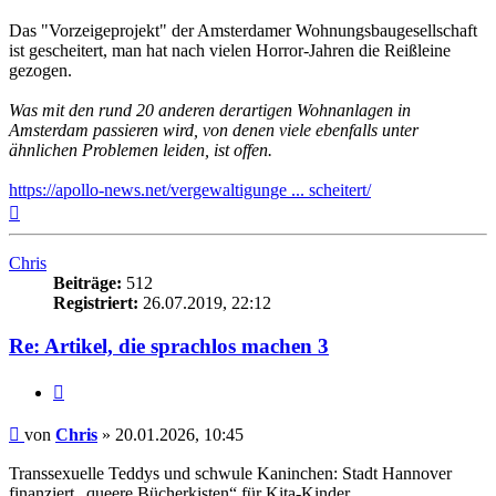
Das "Vorzeigeprojekt" der Amsterdamer Wohnungsbaugesellschaft
ist gescheitert, man hat nach vielen Horror-Jahren die Reißleine
gezogen.
Was mit den rund 20 anderen derartigen Wohnanlagen in
Amsterdam passieren wird, von denen viele ebenfalls unter
ähnlichen Problemen leiden, ist offen.
https://apollo-news.net/vergewaltigunge ... scheitert/
Nach
oben
Chris
Beiträge:
512
Registriert:
26.07.2019, 22:12
Re: Artikel, die sprachlos machen 3
Zitieren
Beitrag
von
Chris
»
20.01.2026, 10:45
Transsexuelle Teddys und schwule Kaninchen: Stadt Hannover
finanziert „queere Bücherkisten“ für Kita-Kinder