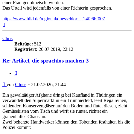
einer Frau gedolmetscht werden.
Das Urteil wird jedenfalls von einer Richterin gesprochen.
https://www.bild.de/regional/duesseldor ... 24fe6bf007
Nach
oben
Chris
Beiträge:
512
Registriert:
26.07.2019, 22:12
Re: Artikel, die sprachlos machen 3
Zitieren
Beitrag
von
Chris
»
21.02.2026, 21:44
Ein gewalttätiger Afghane dringt bei Kaufland in Thüringen ein,
verwandelt den Supermarkt in ein Trümmerfeld, leert Regalreihen,
schleudert Konservengläser auf den Boden und flutet diesen, zieht
Gemüsekisten vom Tisch und wirft sie runter, richtet ein
grauenhaftes Chaos an.
Zwei beherzte Handwerker können den Tobenden festhalten bis die
Polizei kommt: