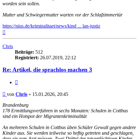
worden sein sollen.
Mutter und Schwiegermutter warten vor der Schlafzimmertür
https://nius.de/kriminalitaet/news/kind ... lan-justiz
Nach
oben
Chris
Beiträge:
512
Registriert:
26.07.2019, 22:12
Re: Artikel, die sprachlos machen 3
Zitieren
Beitrag
von
Chris
»
15.01.2026, 20:45
Brandenburg
178 Ermittlungsverfahren in sechs Monaten: Schulen in Cottbus
sind ein Hotspot der Migrantenkriminalität
An mehreren Schulen in Cottbus üben Schüler Gewalt gegen andere
Kinder aus. Sie werden teilweise so heftig getreten und geschlagen,
dass sie zum Arzt müssen. Zwei Drittel der tatverdächtigen Kinder