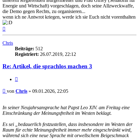
unserem Regierenden Bürgermeister und Frau Giffey (Senatorin für
Energie und Wirtschaft) vorgeschlagen, doch seine Allzweckwaffe,
die Demo gegen Rechts, zu organisieren...
wenn ich ne Antwrot kriegen, werde ich sie Euch nicht vorenthalten
Nach
oben
Chris
Beiträge:
512
Registriert:
26.07.2019, 22:12
Re: Artikel, die sprachlos machen 3
Zitieren
Beitrag
von
Chris
»
09.01.2026, 22:05
In seiner Neujahrsansprache hat Papst Leo XIV. am Freitag eine
Einschränkung der Meinungsfreiheit im Westen beklagt.
Es sei „bedauerlich festzustellen, dass insbesondere im Westen der
Raum für echte Meinungsfreiheit immer mehr eingeschränkt wird,
während sich eine neue Sprache mit orwellschem Beigeschmack