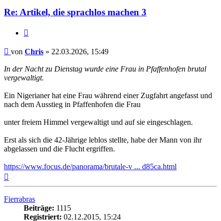
Re: Artikel, die sprachlos machen 3
Zitieren
Beitrag
von
Chris
»
22.03.2026, 15:49
In der Nacht zu Dienstag wurde eine Frau in Pfaffenhofen brutal
vergewaltigt.
Ein Nigerianer hat eine Frau während einer Zugfahrt angefasst und
nach dem Ausstieg in Pfaffenhofen die Frau
unter freiem Himmel vergewaltigt und auf sie eingeschlagen.
Erst als sich die 42-Jährige leblos stellte, habe der Mann von ihr
abgelassen und die Flucht ergriffen.
https://www.focus.de/panorama/brutale-v ... d85ca.html
Nach
oben
Fierrabras
Beiträge:
1115
Registriert:
02.12.2015, 15:24