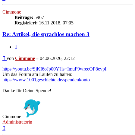
oben
Cimmone
Beiträge:
5967
Registriert:
16.11.2018, 07:05
Re: Artikel, die sprachlos machen 3
Zitieren
Beitrag
von
Cimmone
»
04.06.2026, 22:12
https://youtu.be/SjKI6oJp00Y?is=ImuF9wreeOP8evpI
Um das Forum am Laufen zu halten:
https://www.1001geschichte.de/spendenkonto
Danke für Deine Spende!
Cimmone
Administratorin
Nach
oben