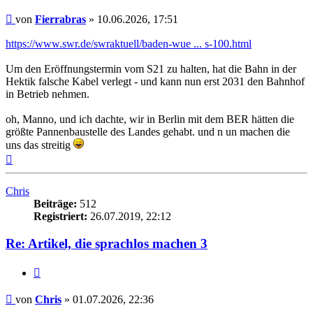
Beitrag
von
Fierrabras
»
10.06.2026, 17:51
https://www.swr.de/swraktuell/baden-wue ... s-100.html
Um den Eröffnungstermin vom S21 zu halten, hat die Bahn in der
Hektik falsche Kabel verlegt - und kann nun erst 2031 den Bahnhof
in Betrieb nehmen.
oh, Manno, und ich dachte, wir in Berlin mit dem BER hätten die
größte Pannenbaustelle des Landes gehabt. und n un machen die
uns das streitig
Nach
oben
Chris
Beiträge:
512
Registriert:
26.07.2019, 22:12
Re: Artikel, die sprachlos machen 3
Zitieren
Beitrag
von
Chris
»
01.07.2026, 22:36