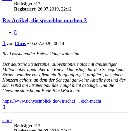
Beiträge:
512
Registriert:
26.07.2019, 22:12
Re: Artikel, die sprachlos machen 3
Zitieren
Beitrag
von
Chris
»
05.07.2026, 00:14
Real existierender Entwicklungswahnsinn
Der deutsche Steuerzahler subventioniert also mit dreistelligen
Millionenbeträgen über die Entwicklungshilfe für den Senegal eine
Straße, von der vor allem ein Bergbauprojekt profitiert, das einem
Konzern gehört, an dem der Senegal gar keine Anteile hat und der
sich selbst am Straßenbau überhaupt nicht beteiligt. Und die
Gewinne streicht am Ende BlackRock ein.
https://www.tichyseinblick.de/wirtschaf ... eich-macht
Nach
oben
Chris
Beiträge:
512
Registriert:
26.07.2019, 22:12