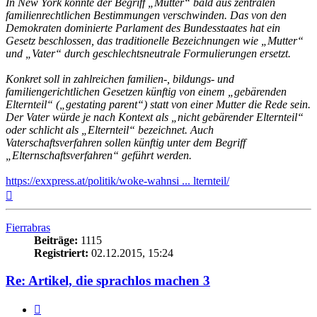
In New York könnte der Begriff „Mutter“ bald aus zentralen
familienrechtlichen Bestimmungen verschwinden. Das von den
Demokraten dominierte Parlament des Bundesstaates hat ein
Gesetz beschlossen, das traditionelle Bezeichnungen wie „Mutter“
und „Vater“ durch geschlechtsneutrale Formulierungen ersetzt.
Konkret soll in zahlreichen familien-, bildungs- und
familiengerichtlichen Gesetzen künftig von einem „gebärenden
Elternteil“ („gestating parent“) statt von einer Mutter die Rede sein.
Der Vater würde je nach Kontext als „nicht gebärender Elternteil“
oder schlicht als „Elternteil“ bezeichnet. Auch
Vaterschaftsverfahren sollen künftig unter dem Begriff
„Elternschaftsverfahren“ geführt werden.
https://exxpress.at/politik/woke-wahnsi ... lternteil/
Nach
oben
Fierrabras
Beiträge:
1115
Registriert:
02.12.2015, 15:24
Re: Artikel, die sprachlos machen 3
Zitieren