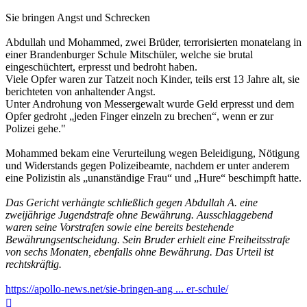
Sie bringen Angst und Schrecken
Abdullah und Mohammed, zwei Brüder, terrorisierten monatelang in
einer Brandenburger Schule Mitschüler, welche sie brutal
eingeschüchtert, erpresst und bedroht haben.
Viele Opfer waren zur Tatzeit noch Kinder, teils erst 13 Jahre alt, sie
berichteten von anhaltender Angst.
Unter Androhung von Messergewalt wurde Geld erpresst und dem
Opfer gedroht „jeden Finger einzeln zu brechen“, wenn er zur
Polizei gehe."
Mohammed bekam eine Verurteilung wegen Beleidigung, Nötigung
und Widerstands gegen Polizeibeamte, nachdem er unter anderem
eine Polizistin als „unanständige Frau“ und „Hure“ beschimpft hatte.
Das Gericht verhängte schließlich gegen Abdullah A. eine
zweijährige Jugendstrafe ohne Bewährung. Ausschlaggebend
waren seine Vorstrafen sowie eine bereits bestehende
Bewährungsentscheidung. Sein Bruder erhielt eine Freiheitsstrafe
von sechs Monaten, ebenfalls ohne Bewährung. Das Urteil ist
rechtskräftig.
https://apollo-news.net/sie-bringen-ang ... er-schule/
Nach