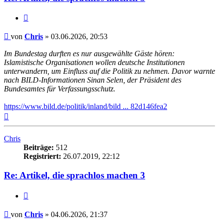
Zitieren
Beitrag
von
Chris
»
03.06.2026, 20:53
Im Bundestag durften es nur ausgewählte Gäste hören:
Islamistische Organisationen wollen deutsche Institutionen
unterwandern, um Einfluss auf die Politik zu nehmen. Davor warnte
nach BILD-Informationen Sinan Selen, der Präsident des
Bundesamtes für Verfassungsschutz.
https://www.bild.de/politik/inland/bild ... 82d146fea2
Nach
oben
Chris
Beiträge:
512
Registriert:
26.07.2019, 22:12
Re: Artikel, die sprachlos machen 3
Zitieren
Beitrag
von
Chris
»
04.06.2026, 21:37