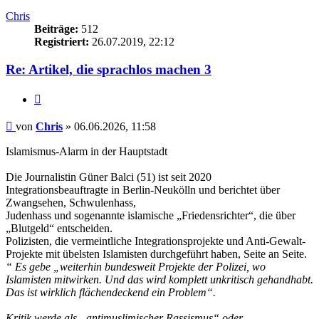
Chris
Beiträge:
512
Registriert:
26.07.2019, 22:12
Re: Artikel, die sprachlos machen 3
Zitieren
Beitrag
von
Chris
»
06.06.2026, 11:58
Islamismus-Alarm in der Hauptstadt
Die Journalistin Güner Balci (51) ist seit 2020
Integrationsbeauftragte in Berlin-Neukölln und berichtet über
Zwangsehen, Schwulenhass,
Judenhass und sogenannte islamische „Friedensrichter“, die über
„Blutgeld“ entscheiden.
Polizisten, die vermeintliche Integrationsprojekte und Anti-Gewalt-
Projekte mit übelsten Islamisten durchgeführt haben, Seite an Seite.
“ Es gebe „weiterhin bundesweit Projekte der Polizei, wo
Islamisten mitwirken. Und das wird komplett unkritisch gehandhabt.
Das ist wirklich flächendeckend ein Problem“.
Kritik werde als „antimuslimischer Rassismus“ oder