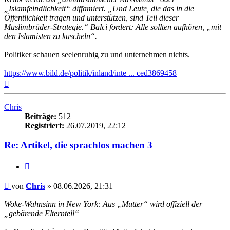
„Islamfeindlichkeit“ diffamiert. „Und Leute, die das in die
Öffentlichkeit tragen und unterstützen, sind Teil dieser
Muslimbrüder-Strategie.“ Balci fordert: Alle sollten aufhören, „mit
den Islamisten zu kuscheln“.
Politiker schauen seelenruhig zu und unternehmen nichts.
https://www.bild.de/politik/inland/inte ... ced3869458
Nach
oben
Chris
Beiträge:
512
Registriert:
26.07.2019, 22:12
Re: Artikel, die sprachlos machen 3
Zitieren
Beitrag
von
Chris
»
08.06.2026, 21:31
Woke-Wahnsinn in New York: Aus „Mutter“ wird offiziell der
„gebärende Elternteil“