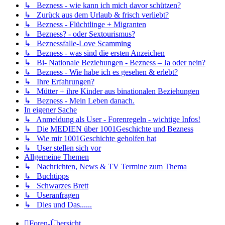
↳ Bezness - wie kann ich mich davor schützen?
↳ Zurück aus dem Urlaub & frisch verliebt?
↳ Bezness - Flüchtlinge + Migranten
↳ Bezness? - oder Sextourismus?
↳ Beznessfalle-Love Scamming
↳ Bezness - was sind die ersten Anzeichen
↳ Bi- Nationale Beziehungen - Bezness – Ja oder nein?
↳ Bezness - Wie habe ich es gesehen & erlebt?
↳ Ihre Erfahrungen?
↳ Mütter + ihre Kinder aus binationalen Beziehungen
↳ Bezness - Mein Leben danach.
In eigener Sache
↳ Anmeldung als User - Forenregeln - wichtige Infos!
↳ Die MEDIEN über 1001Geschichte und Bezness
↳ Wie mir 1001Geschichte geholfen hat
↳ User stellen sich vor
Allgemeine Themen
↳ Nachrichten, News & TV Termine zum Thema
↳ Buchtipps
↳ Schwarzes Brett
↳ Useranfragen
↳ Dies und Das......
Foren-Übersicht