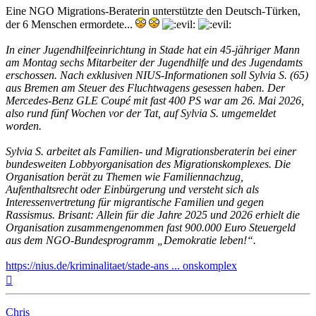
Eine NGO Migrations-Beraterin unterstützte den Deutsch-Türken,
der 6 Menschen ermordete...
In einer Jugendhilfeeinrichtung in Stade hat ein 45-jähriger Mann
am Montag sechs Mitarbeiter der Jugendhilfe und des Jugendamts
erschossen. Nach exklusiven NIUS-Informationen soll Sylvia S. (65)
aus Bremen am Steuer des Fluchtwagens gesessen haben. Der
Mercedes-Benz GLE Coupé mit fast 400 PS war am 26. Mai 2026,
also rund fünf Wochen vor der Tat, auf Sylvia S. umgemeldet
worden.
Sylvia S. arbeitet als Familien- und Migrationsberaterin bei einer
bundesweiten Lobbyorganisation des Migrationskomplexes. Die
Organisation berät zu Themen wie Familiennachzug,
Aufenthaltsrecht oder Einbürgerung und versteht sich als
Interessenvertretung für migrantische Familien und gegen
Rassismus. Brisant: Allein für die Jahre 2025 und 2026 erhielt die
Organisation zusammengenommen fast 900.000 Euro Steuergeld
aus dem NGO-Bundesprogramm „Demokratie leben!“.
https://nius.de/kriminalitaet/stade-ans ... onskomplex
Nach
oben
Chris