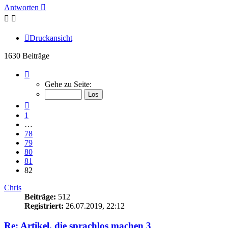
Antworten
Druckansicht
1630 Beiträge
Seite
82
Gehe zu Seite:
von
82
Vorherige
1
…
78
79
80
81
82
Chris
Beiträge:
512
Registriert:
26.07.2019, 22:12
Re: Artikel, die sprachlos machen 3