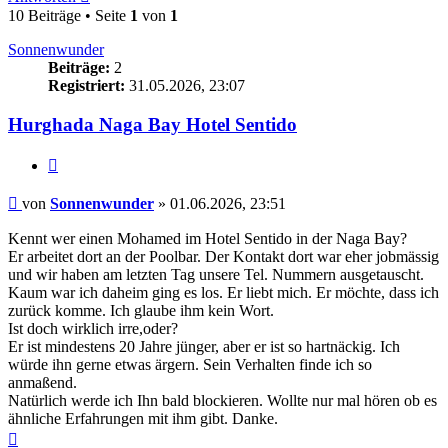
10 Beiträge • Seite
1
von
1
Sonnenwunder
Beiträge:
2
Registriert:
31.05.2026, 23:07
Hurghada Naga Bay Hotel Sentido
Zitieren
Beitrag
von
Sonnenwunder
»
01.06.2026, 23:51
Kennt wer einen Mohamed im Hotel Sentido in der Naga Bay?
Er arbeitet dort an der Poolbar. Der Kontakt dort war eher jobmässig
und wir haben am letzten Tag unsere Tel. Nummern ausgetauscht.
Kaum war ich daheim ging es los. Er liebt mich. Er möchte, dass ich
zurück komme. Ich glaube ihm kein Wort.
Ist doch wirklich irre,oder?
Er ist mindestens 20 Jahre jünger, aber er ist so hartnäckig. Ich
würde ihn gerne etwas ärgern. Sein Verhalten finde ich so
anmaßend.
Natürlich werde ich Ihn bald blockieren. Wollte nur mal hören ob es
ähnliche Erfahrungen mit ihm gibt. Danke.
Nach