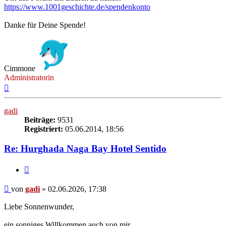
https://www.1001geschichte.de/spendenkonto
Danke für Deine Spende!
Cimmone
Administratorin
Nach
oben
gadi
Beiträge:
9531
Registriert:
05.06.2014, 18:56
Re: Hurghada Naga Bay Hotel Sentido
Zitieren
Beitrag
von
gadi
»
02.06.2026, 17:38
Liebe Sonnenwunder,
ein sonniges Willkommen auch von mir.