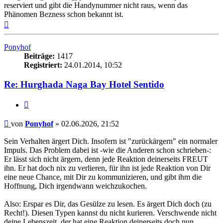
reserviert und gibt die Handynummer nicht raus, wenn das
Phänomen Bezness schon bekannt ist.
Nach
oben
Ponyhof
Beiträge:
1417
Registriert:
24.01.2014, 10:52
Re: Hurghada Naga Bay Hotel Sentido
Zitieren
Beitrag
von
Ponyhof
»
02.06.2026, 21:52
Sein Verhalten ärgert Dich. Insofern ist "zurückärgern" ein normaler
Impuls. Das Problem dabei ist -wie die Anderen schon schrieben-:
Er lässt sich nicht ärgern, denn jede Reaktion deinerseits FREUT
ihn. Er hat doch nix zu verlieren, für ihn ist jede Reaktion von Dir
eine neue Chance, mit Dir zu kommunizieren, und gibt ihm die
Hoffnung, Dich irgendwann weichzukochen.
Also: Erspar es Dir, das Gesülze zu lesen. Es ärgert Dich doch (zu
Recht!). Diesen Typen kannst du nicht kurieren. Verschwende nicht
deine Lebenszeit, der hat eine Reaktion deinerseits doch nun