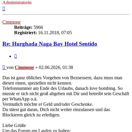
Administratorin
Nach
oben
Cimmone
Beiträge:
5966
Registriert:
16.11.2018, 07:05
Re: Hurghada Naga Bay Hotel Sentido
Zitieren
Beitrag
von
Cimmone
»
02.06.2026, 01:38
Das ist ganz übliches Vorgehen von Beznessern, dazu muss man
diesen einen, speziellen nicht kennen.
Telefonnummer am Ende des Urlaubs, danach love bombing. So
musste er sich nicht groß abgeben mit Dir und betreibt sein Geschäft
per WhatsApp o.ä.
Vermutlich möchte er Geld und/oder Geschenke.
Du tätest gut daran, Dich nicht weiter einzulassen und das
Blockieren gleich zu erledigen.
Liebe Grüße
Um das Forum am Laufen zu halten: