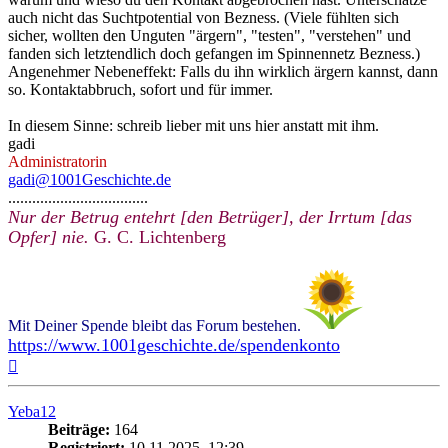
auch nicht das Suchtpotential von Bezness. (Viele fühlten sich
sicher, wollten den Unguten "ärgern", "testen", "verstehen" und
fanden sich letztendlich doch gefangen im Spinnennetz Bezness.)
Angenehmer Nebeneffekt: Falls du ihn wirklich ärgern kannst, dann
so. Kontaktabbruch, sofort und für immer.
In diesem Sinne: schreib lieber mit uns hier anstatt mit ihm.
gadi
Administratorin
gadi@1001Geschichte.de
...................................
Nur der Betrug entehrt [den Betrüger], der Irrtum [das
Opfer] nie.
G. C. Lichtenberg
Mit Deiner Spende bleibt das Forum bestehen.
https://www.1001geschichte.de/spendenkonto
Nach
oben
Yeba12
Beiträge:
164
Registriert:
10.11.2025, 12:39