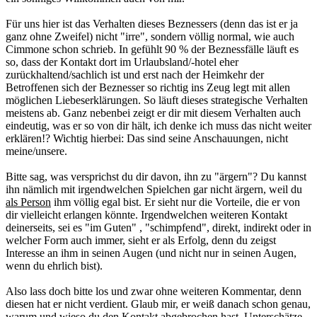
Für uns hier ist das Verhalten dieses Beznessers (denn das ist er ja
ganz ohne Zweifel) nicht "irre", sondern völlig normal, wie auch
Cimmone schon schrieb. In gefühlt 90 % der Beznessfälle läuft es
so, dass der Kontakt dort im Urlaubsland/-hotel eher
zurückhaltend/sachlich ist und erst nach der Heimkehr der
Betroffenen sich der Beznesser so richtig ins Zeug legt mit allen
möglichen Liebeserklärungen. So läuft dieses strategische Verhalten
meistens ab. Ganz nebenbei zeigt er dir mit diesem Verhalten auch
eindeutig, was er so von dir hält, ich denke ich muss das nicht weiter
erklären!? Wichtig hierbei: Das sind seine Anschauungen, nicht
meine/unsere.
Bitte sag, was versprichst du dir davon, ihn zu "ärgern"? Du kannst
ihn nämlich mit irgendwelchen Spielchen gar nicht ärgern, weil du
als Person
ihm völlig egal bist. Er sieht nur die Vorteile, die er von
dir vielleicht erlangen könnte. Irgendwelchen weiteren Kontakt
deinerseits, sei es "im Guten" , "schimpfend", direkt, indirekt oder in
welcher Form auch immer, sieht er als Erfolg, denn du zeigst
Interesse an ihm in seinen Augen (und nicht nur in seinen Augen,
wenn du ehrlich bist).
Also lass doch bitte los und zwar ohne weiteren Kommentar, denn
diesen hat er nicht verdient. Glaub mir, er weiß danach schon genau,
warum und wieso du den Kontakt abgebrochen hast. Unterschätze