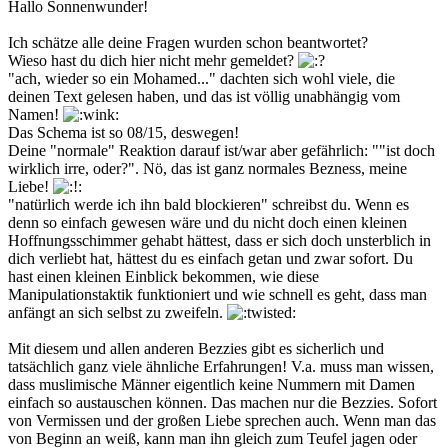
Hallo Sonnenwunder!
Ich schätze alle deine Fragen wurden schon beantwortet?
Wieso hast du dich hier nicht mehr gemeldet?
"ach, wieder so ein Mohamed..." dachten sich wohl viele, die
deinen Text gelesen haben, und das ist völlig unabhängig vom
Namen!
Das Schema ist so 08/15, deswegen!
Deine "normale" Reaktion darauf ist/war aber gefährlich: ""ist doch
wirklich irre, oder?". Nö, das ist ganz normales Bezness, meine
Liebe!
"natürlich werde ich ihn bald blockieren" schreibst du. Wenn es
denn so einfach gewesen wäre und du nicht doch einen kleinen
Hoffnungsschimmer gehabt hättest, dass er sich doch unsterblich in
dich verliebt hat, hättest du es einfach getan und zwar sofort. Du
hast einen kleinen Einblick bekommen, wie diese
Manipulationstaktik funktioniert und wie schnell es geht, dass man
anfängt an sich selbst zu zweifeln.
Mit diesem und allen anderen Bezzies gibt es sicherlich und
tatsächlich ganz viele ähnliche Erfahrungen! V.a. muss man wissen,
dass muslimische Männer eigentlich keine Nummern mit Damen
einfach so austauschen können. Das machen nur die Bezzies. Sofort
von Vermissen und der großen Liebe sprechen auch. Wenn man das
von Beginn an weiß, kann man ihn gleich zum Teufel jagen oder