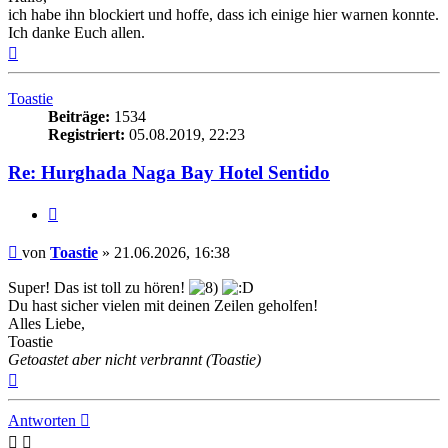
ich habe ihn blockiert und hoffe, dass ich einige hier warnen konnte.
Ich danke Euch allen.
Nach
oben
Toastie
Beiträge:
1534
Registriert:
05.08.2019, 22:23
Re: Hurghada Naga Bay Hotel Sentido
Zitieren
Beitrag
von
Toastie
»
21.06.2026, 16:38
Super! Das ist toll zu hören!
Du hast sicher vielen mit deinen Zeilen geholfen!
Alles Liebe,
Toastie
Getoastet aber nicht verbrannt (Toastie)
Nach
oben
Antworten