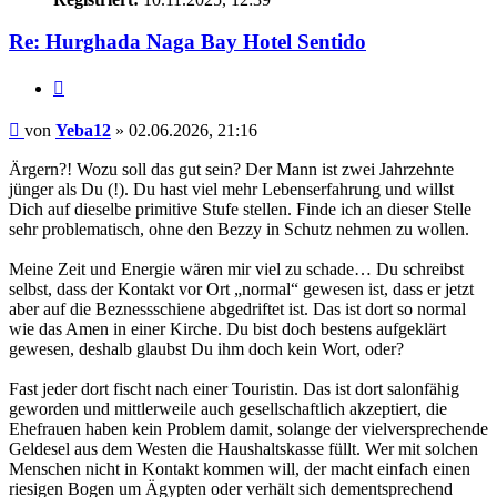
Re: Hurghada Naga Bay Hotel Sentido
Zitieren
Beitrag
von
Yeba12
»
02.06.2026, 21:16
Ärgern?! Wozu soll das gut sein? Der Mann ist zwei Jahrzehnte
jünger als Du (!). Du hast viel mehr Lebenserfahrung und willst
Dich auf dieselbe primitive Stufe stellen. Finde ich an dieser Stelle
sehr problematisch, ohne den Bezzy in Schutz nehmen zu wollen.
Meine Zeit und Energie wären mir viel zu schade… Du schreibst
selbst, dass der Kontakt vor Ort „normal“ gewesen ist, dass er jetzt
aber auf die Beznessschiene abgedriftet ist. Das ist dort so normal
wie das Amen in einer Kirche. Du bist doch bestens aufgeklärt
gewesen, deshalb glaubst Du ihm doch kein Wort, oder?
Fast jeder dort fischt nach einer Touristin. Das ist dort salonfähig
geworden und mittlerweile auch gesellschaftlich akzeptiert, die
Ehefrauen haben kein Problem damit, solange der vielversprechende
Geldesel aus dem Westen die Haushaltskasse füllt. Wer mit solchen
Menschen nicht in Kontakt kommen will, der macht einfach einen
riesigen Bogen um Ägypten oder verhält sich dementsprechend