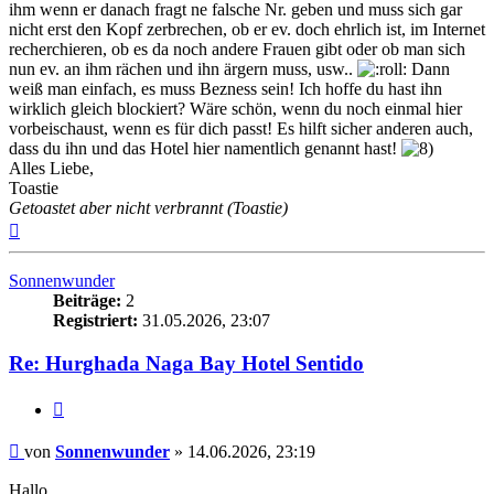
ihm wenn er danach fragt ne falsche Nr. geben und muss sich gar
nicht erst den Kopf zerbrechen, ob er ev. doch ehrlich ist, im Internet
recherchieren, ob es da noch andere Frauen gibt oder ob man sich
nun ev. an ihm rächen und ihn ärgern muss, usw..
Dann
weiß man einfach, es muss Bezness sein! Ich hoffe du hast ihn
wirklich gleich blockiert? Wäre schön, wenn du noch einmal hier
vorbeischaust, wenn es für dich passt! Es hilft sicher anderen auch,
dass du ihn und das Hotel hier namentlich genannt hast!
Alles Liebe,
Toastie
Getoastet aber nicht verbrannt (Toastie)
Nach
oben
Sonnenwunder
Beiträge:
2
Registriert:
31.05.2026, 23:07
Re: Hurghada Naga Bay Hotel Sentido
Zitieren
Beitrag
von
Sonnenwunder
»
14.06.2026, 23:19
Hallo,