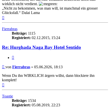
wirklich nicht verdient.
„Nicht zu bekommen, was man will, ist manchmal ein grosser
Glücksfall.“ Dalai Lama
Nach
oben
Fierrabras
Beiträge:
1115
Registriert:
02.12.2015, 15:24
Re: Hurghada Naga Bay Hotel Sentido
Zitieren
Beitrag
von
Fierrabras
»
05.06.2026, 18:13
Wenn Du ihn WIRKLICH ärgern willst, dann blockiere ihn
komplett!
Nach
oben
Toastie
Beiträge:
1534
Registriert:
05.08.2019, 22:23