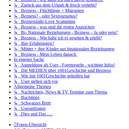
↳ Zurück aus dem Urlaub & frisch verliebt?
↳ Bezness - Flüchtlinge + Migranten
↳ Bezness? - oder Sextourismus?
↳ Beznessfalle-Love Scamming
↳ Bezness - was sind die ersten Anzeichen
↳ Bi- Nationale Beziehungen - Bezness – Ja oder nein?
↳ Bezness - Wie habe ich es gesehen & erlebt?
↳ Ihre Erfahrungen?
↳ Mütter + ihre Kinder aus binationalen Beziehungen
↳ Bezness - Mein Leben danach.
In eigener Sache
↳ Anmeldung als User - Forenregeln - wichtige Infos!
↳ Die MEDIEN über 1001Geschichte und Bezness
↳ Wie mir 1001Geschichte geholfen hat
↳ User stellen sich vor
Allgemeine Themen
↳ Nachrichten, News & TV Termine zum Thema
↳ Buchtipps
↳ Schwarzes Brett
↳ Useranfragen
↳ Dies und Das......
Foren-Übersicht