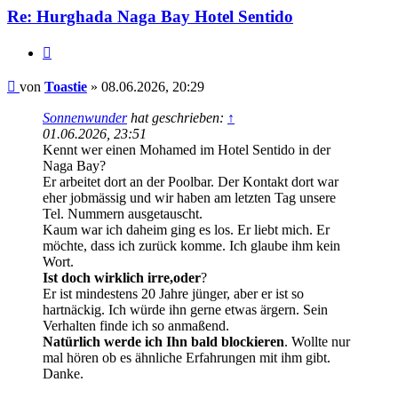
Re: Hurghada Naga Bay Hotel Sentido
Zitieren
Beitrag
von
Toastie
»
08.06.2026, 20:29
Sonnenwunder
hat geschrieben:
↑
01.06.2026, 23:51
Kennt wer einen Mohamed im Hotel Sentido in der
Naga Bay?
Er arbeitet dort an der Poolbar. Der Kontakt dort war
eher jobmässig und wir haben am letzten Tag unsere
Tel. Nummern ausgetauscht.
Kaum war ich daheim ging es los. Er liebt mich. Er
möchte, dass ich zurück komme. Ich glaube ihm kein
Wort.
Ist doch wirklich irre,oder
?
Er ist mindestens 20 Jahre jünger, aber er ist so
hartnäckig. Ich würde ihn gerne etwas ärgern. Sein
Verhalten finde ich so anmaßend.
Natürlich werde ich Ihn bald blockieren
. Wollte nur
mal hören ob es ähnliche Erfahrungen mit ihm gibt.
Danke.