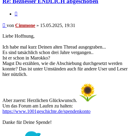
Re: Beznesser ENDLICH abgeschoben
Zitieren
Beitrag
von
Cimmone
»
15.05.2025, 19:31
Liebe Hoffnung,
Ich habe mal kurz Deinen alten Thread ausgegraben...
Es sind tatsächlich schon drei Jahre vergangen..
Ist er schon in Marokko?
Magst Du erzählen, wie die Abschiebung durchgesetzt werden
konnte? Das ist unter Umständen auch für andere User und Leser
hier nützlich.
Aber zuerst: Herzlichen Glückwunsch.
Um das Forum am Laufen zu halten:
https://www.1001geschichte.de/spendenkonto
Danke für Deine Spende!