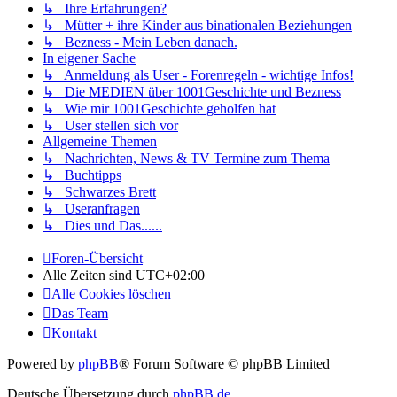
↳ Ihre Erfahrungen?
↳ Mütter + ihre Kinder aus binationalen Beziehungen
↳ Bezness - Mein Leben danach.
In eigener Sache
↳ Anmeldung als User - Forenregeln - wichtige Infos!
↳ Die MEDIEN über 1001Geschichte und Bezness
↳ Wie mir 1001Geschichte geholfen hat
↳ User stellen sich vor
Allgemeine Themen
↳ Nachrichten, News & TV Termine zum Thema
↳ Buchtipps
↳ Schwarzes Brett
↳ Useranfragen
↳ Dies und Das......
Foren-Übersicht
Alle Zeiten sind
UTC+02:00
Alle Cookies löschen
Das Team
Kontakt
Powered by
phpBB
® Forum Software © phpBB Limited
Deutsche Übersetzung durch
phpBB.de