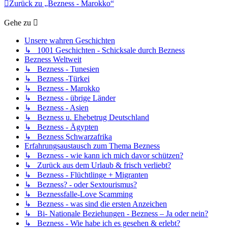
Zurück zu „Bezness - Marokko“
Gehe zu
Unsere wahren Geschichten
↳ 1001 Geschichten - Schicksale durch Bezness
Bezness Weltweit
↳ Bezness - Tunesien
↳ Bezness -Türkei
↳ Bezness - Marokko
↳ Bezness - übrige Länder
↳ Bezness - Asien
↳ Bezness u. Ehebetrug Deutschland
↳ Bezness - Ägypten
↳ Bezness Schwarzafrika
Erfahrungsaustausch zum Thema Bezness
↳ Bezness - wie kann ich mich davor schützen?
↳ Zurück aus dem Urlaub & frisch verliebt?
↳ Bezness - Flüchtlinge + Migranten
↳ Bezness? - oder Sextourismus?
↳ Beznessfalle-Love Scamming
↳ Bezness - was sind die ersten Anzeichen
↳ Bi- Nationale Beziehungen - Bezness – Ja oder nein?
↳ Bezness - Wie habe ich es gesehen & erlebt?