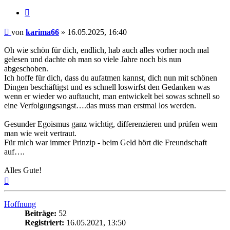
Zitieren
Beitrag
von
karima66
»
16.05.2025, 16:40
Oh wie schön für dich, endlich, hab auch alles vorher noch mal
gelesen und dachte oh man so viele Jahre noch bis nun
abgeschoben.
Ich hoffe für dich, dass du aufatmen kannst, dich nun mit schönen
Dingen beschäftigst und es schnell loswirfst den Gedanken was
wenn er wieder wo auftaucht, man entwickelt bei sowas schnell so
eine Verfolgungsangst….das muss man erstmal los werden.
Gesunder Egoismus ganz wichtig, differenzieren und prüfen wem
man wie weit vertraut.
Für mich war immer Prinzip - beim Geld hört die Freundschaft
auf….
Alles Gute!
Nach
oben
Hoffnung
Beiträge:
52
Registriert:
16.05.2021, 13:50