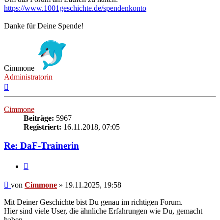
https://www.1001geschichte.de/spendenkonto
Danke für Deine Spende!
Cimmone
Administratorin
Nach
oben
Cimmone
Beiträge:
5967
Registriert:
16.11.2018, 07:05
Re: DaF-Trainerin
Zitieren
Beitrag
von
Cimmone
»
19.11.2025, 19:58
Mit Deiner Geschichte bist Du genau im richtigen Forum.
Hier sind viele User, die ähnliche Erfahrungen wie Du, gemacht
haben.