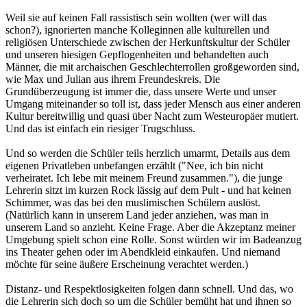
Weil sie auf keinen Fall rassistisch sein wollten (wer will das
schon?), ignorierten manche Kolleginnen alle kulturellen und
religiösen Unterschiede zwischen der Herkunftskultur der Schüler
und unseren hiesigen Gepflogenheiten und behandelten auch
Männer, die mit archaischen Geschlechterrollen großgeworden sind,
wie Max und Julian aus ihrem Freundeskreis. Die
Grundüberzeugung ist immer die, dass unsere Werte und unser
Umgang miteinander so toll ist, dass jeder Mensch aus einer anderen
Kultur bereitwillig und quasi über Nacht zum Westeuropäer mutiert.
Und das ist einfach ein riesiger Trugschluss.
Und so werden die Schüler teils herzlich umarmt, Details aus dem
eigenen Privatleben unbefangen erzählt ("Nee, ich bin nicht
verheiratet. Ich lebe mit meinem Freund zusammen."), die junge
Lehrerin sitzt im kurzen Rock lässig auf dem Pult - und hat keinen
Schimmer, was das bei den muslimischen Schülern auslöst.
(Natürlich kann in unserem Land jeder anziehen, was man in
unserem Land so anzieht. Keine Frage. Aber die Akzeptanz meiner
Umgebung spielt schon eine Rolle. Sonst würden wir im Badeanzug
ins Theater gehen oder im Abendkleid einkaufen. Und niemand
möchte für seine äußere Erscheinung verachtet werden.)
Distanz- und Respektlosigkeiten folgen dann schnell. Und das, wo
die Lehrerin sich doch so um die Schüler bemüht hat und ihnen so