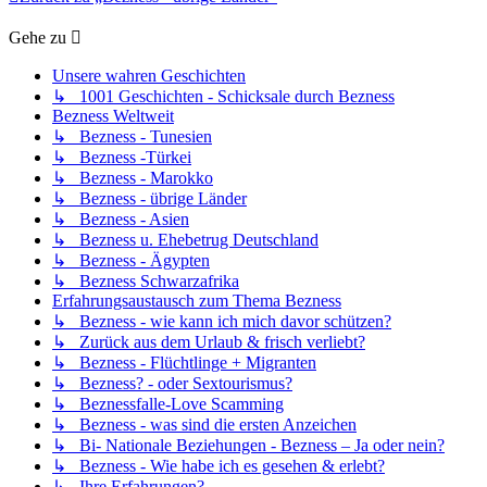
Gehe zu
Unsere wahren Geschichten
↳ 1001 Geschichten - Schicksale durch Bezness
Bezness Weltweit
↳ Bezness - Tunesien
↳ Bezness -Türkei
↳ Bezness - Marokko
↳ Bezness - übrige Länder
↳ Bezness - Asien
↳ Bezness u. Ehebetrug Deutschland
↳ Bezness - Ägypten
↳ Bezness Schwarzafrika
Erfahrungsaustausch zum Thema Bezness
↳ Bezness - wie kann ich mich davor schützen?
↳ Zurück aus dem Urlaub & frisch verliebt?
↳ Bezness - Flüchtlinge + Migranten
↳ Bezness? - oder Sextourismus?
↳ Beznessfalle-Love Scamming
↳ Bezness - was sind die ersten Anzeichen
↳ Bi- Nationale Beziehungen - Bezness – Ja oder nein?
↳ Bezness - Wie habe ich es gesehen & erlebt?
↳ Ihre Erfahrungen?