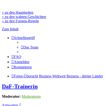
» zu den Hauptseiten
» zu den wahren Geschichten
» zu den Forums-Regeln
Zum Inhalt
Schnellzugriff
Das Team
FAQ
Anmelden
Registrieren
Foren-Übersicht
Bezness Weltweit
Bezness - übrige Länder
DaF-Trainerin
Moderator:
Moderatoren
Antworten