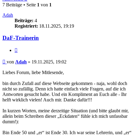
7 Beiträge • Seite
1
von
1
Adah
Beiträge:
4
Registriert:
18.11.2025, 19:19
DaF-Trainerin
Zitieren
Beitrag
von
Adah
»
19.11.2025, 19:02
Liebes Forum, liebe Mitlesende,
bin durch Zufall auf diese Webseite gekommen - naja, wohl doch
nicht so zufällig. Denn ich hatte einfach viele Fragen, auf die ich
Antworten gesucht habe. Und ein Kompliment an Euch alle - Ihr
helft wirklich vielen! Auch mir. Danke dafür!!!
In kurzen Worten, meine derzeitige Situation (und bitte glaubt mir,
allein beim Schreiben dieser „Eckdaten“ fühle ich mich unfassbar
dumm!):
Bin Ende 50 und „er“ ist Ende 30. Ich war seine Lehrerin, und „er“