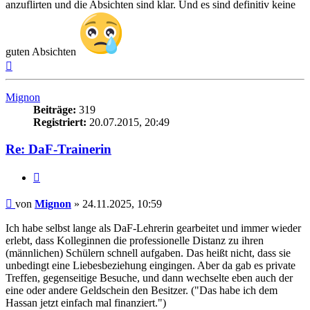
anzuflirten und die Absichten sind klar. Und es sind definitiv keine
guten Absichten
Nach
oben
Mignon
Beiträge:
319
Registriert:
20.07.2015, 20:49
Re: DaF-Trainerin
Zitieren
Beitrag
von
Mignon
»
24.11.2025, 10:59
Ich habe selbst lange als DaF-Lehrerin gearbeitet und immer wieder
erlebt, dass Kolleginnen die professionelle Distanz zu ihren
(männlichen) Schülern schnell aufgaben. Das heißt nicht, dass sie
unbedingt eine Liebesbeziehung eingingen. Aber da gab es private
Treffen, gegenseitige Besuche, und dann wechselte eben auch der
eine oder andere Geldschein den Besitzer. ("Das habe ich dem
Hassan jetzt einfach mal finanziert.")