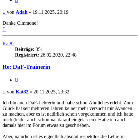
Beitrag
von
Adah
»
19.11.2025, 20:19
Danke Cimmone!
Nach
oben
Kat82
Beiträge:
351
Registriert:
26.02.2020, 22:48
Re: DaF-Trainerin
Zitieren
Beitrag
von
Kat82
»
20.11.2025, 23:32
Ich bin auch DaF-Lehrerin und habe schon Ähnliches erlebt. Zum
Glück hat seit mehreren Jahren keiner mehr versucht mir Avancen
zu machen, aber es ist natürlich schon vorgekommen und ich hatte
mich (leider auch schonmal darauf eingelassen). Hatte ich auch
damals hier im Forum etwas zu geschrieben.
Aber, natürlich ist es eigentlich absolut respektlos die Lehrerin