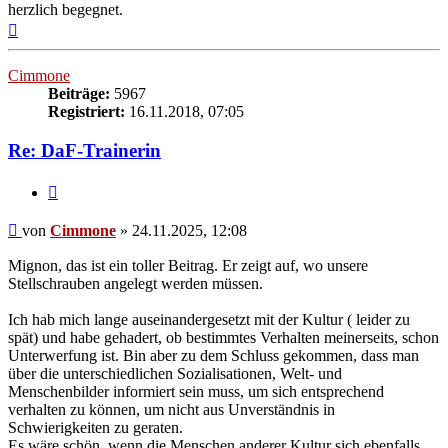
herzlich begegnet.
Nach
oben
Cimmone
Beiträge:
5967
Registriert:
16.11.2018, 07:05
Re: DaF-Trainerin
Zitieren
Beitrag
von
Cimmone
»
24.11.2025, 12:08
Mignon, das ist ein toller Beitrag. Er zeigt auf, wo unsere
Stellschrauben angelegt werden müssen.
Ich hab mich lange auseinandergesetzt mit der Kultur ( leider zu
spät) und habe gehadert, ob bestimmtes Verhalten meinerseits, schon
Unterwerfung ist. Bin aber zu dem Schluss gekommen, dass man
über die unterschiedlichen Sozialisationen, Welt- und
Menschenbilder informiert sein muss, um sich entsprechend
verhalten zu können, um nicht aus Unverständnis in
Schwierigkeiten zu geraten.
Es wäre schön, wenn die Menschen anderer Kultur sich ebenfalls