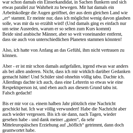
war schon damals ein Einserkandidat, in Sachen flunkern und sich
etwas parallel zur Wahrheit zu bewegen. Mir hat damals ein
Arbeitskollege die Augen geöffnet, der aus dem gleichen Land wie
„er“ stammt. Er meinte nur, dass ich möglichst wenig davon glauben
solle, was mir da so erzählt wird! (Und damals ging es einfach nur
um seine Ausreden, warum er so selten zum Kurs kommt)
Beide sind arabische Männer, aber so weit voneinander entfernt,
dass sie auch von unterschiedlichen Planeten stammen könnten!
Also, ich hatte von Anfang an das Gefühl, ihm nicht vertrauen zu
können.
Aber - er ist mir schon damals aufgefallen, irgend etwas war anders
als bei allen anderen. Nicht, dass ich mir wirklich darüber Gedanken
gemacht hätte! Und Schüler sind ohnehin völlig tabu. Dachte ich.
Allerdings dachte ich auch, dass eine Lehrerin so etwas wie eine
Respektsperson ist, und eben auch aus diesem Grund tabu ist.
Falsch gedacht!
Bis er mir vor ca. einem halben Jahr plötzlich eine Nachricht
geschickt hat. Ich war völlig verwundert! Habe die Nachricht aber
auch wieder vergessen. Bis ich sie dann, nach Tagen, wieder
gesehen habe - und dank meiner „guten“, da sehr
Mitteleuropäischen Erziehung auf „höflich“ getrimmt, dann doch
geantwortet habe.