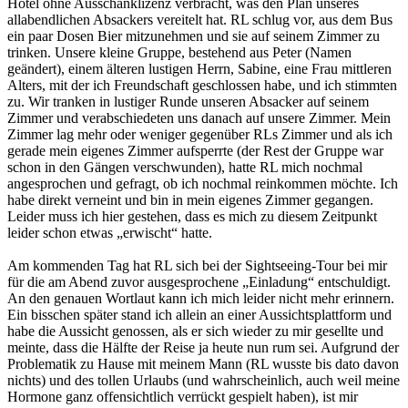
Hotel ohne Ausschanklizenz verbracht, was den Plan unseres
allabendlichen Absackers vereitelt hat. RL schlug vor, aus dem Bus
ein paar Dosen Bier mitzunehmen und sie auf seinem Zimmer zu
trinken. Unsere kleine Gruppe, bestehend aus Peter (Namen
geändert), einem älteren lustigen Herrn, Sabine, eine Frau mittleren
Alters, mit der ich Freundschaft geschlossen habe, und ich stimmten
zu. Wir tranken in lustiger Runde unseren Absacker auf seinem
Zimmer und verabschiedeten uns danach auf unsere Zimmer. Mein
Zimmer lag mehr oder weniger gegenüber RLs Zimmer und als ich
gerade mein eigenes Zimmer aufsperrte (der Rest der Gruppe war
schon in den Gängen verschwunden), hatte RL mich nochmal
angesprochen und gefragt, ob ich nochmal reinkommen möchte. Ich
habe direkt verneint und bin in mein eigenes Zimmer gegangen.
Leider muss ich hier gestehen, dass es mich zu diesem Zeitpunkt
leider schon etwas „erwischt“ hatte.
Am kommenden Tag hat RL sich bei der Sightseeing-Tour bei mir
für die am Abend zuvor ausgesprochene „Einladung“ entschuldigt.
An den genauen Wortlaut kann ich mich leider nicht mehr erinnern.
Ein bisschen später stand ich allein an einer Aussichtsplattform und
habe die Aussicht genossen, als er sich wieder zu mir gesellte und
meinte, dass die Hälfte der Reise ja heute nun rum sei. Aufgrund der
Problematik zu Hause mit meinem Mann (RL wusste bis dato davon
nichts) und des tollen Urlaubs (und wahrscheinlich, auch weil meine
Hormone ganz offensichtlich verrückt gespielt haben), ist mir