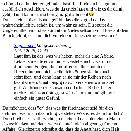
schön, dass du hierher gefunden hast! Ich finde du hast gut und
ausführlich geschildert, was du da erlebt hast und wie es dir damit
geht, damit kann man schon ganz gut arbeiten!
Du hast ein aktives Bauchgefühl, dass dir sagt, dass das
wahrscheinlich zu schön ist, um wahr zu sein. Du spürst die
Ungereimtheiten und es kommt dir Vieles seltsam vor. Höre auf dein
Bauchgefühl, es kann dich vor einem Liebesbetrug bewahren!
Sagichnicht
hat geschrieben:
↑
13.02.2025, 12:43
Laut ihm ist das, was wir haben, mehr als eine Affaire.
Letztens meinte er zu mir, er verstehe nicht, warum ich
ihm meine Fragen, die mir offensichtlich auf dem
Herzen brenne, nicht stelle. Ich können sie ihm auch
schreiben, und dann kann er sie mir der Reihen nach
beantworten. Unabhängig davon verstehen wir uns sehr
gut. Wir können viel zusammen lachen. Bisher hat er
mich zu nichts gedrängt, ist sehr charmant und gibt mir
einfach ein gutes Gefühl.
Du möchtest, dass "er" das was ihr füreinander seid für dich
definiert, wenn ich das richtig verstehe? Was ist es denn für dich?
Du schreibst es ist dir wichtig, erst einmal das mit deinem Mann
abzuschließen und dann wärst du auch nicht abgeneigt für eine
Affaire. Gleichzeitig schreibst du, dass du Angst hast, dich Hals