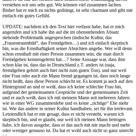
verstehen wir uns sehr gut. Wir können viel zusammen lachen.
Bisher hat er mich zu nichts gedrängt, ist sehr charmant und gibt mir
einfach ein gutes Gefühl.
UPDATE: nachdem ich den Text hier verfasst habe, hat er mich
angerufen und ich habe ihn auf die im obenstehenden Absatz
stehende Problematik angesprochen (indische Kultur, das
„Frauentraumbild“, das Fremdgehen…) und ich einfach skeptisch
bin, was die Ernsthaftigkeit seiner Absichten angehe. Wer will denn
schon ernsthaft mit einer Person zusammen sein, die man durch
Fremdgehen kennengelernt hat…? Seine Aussage war, dass ihm
schon klar ist, dass das in Deutschland z.T. anders ist (naja,
fremdgehen gehört auch hier nicht zum guten Ton), und nur weil
eine Frau oder auch ein Mann fremd gegangen ist, dass noch lange
nicht heißt, dass diese Person schlecht ist. Es kommt ja auch auf den
Hintergrund an und er weiß, dass ich keine schlechte Frau bin,
aufgrund der gemeinsamen Gespräche und der gemeinsamen Zeit
und er auch weiß, dass ich mit meinem Mann seit mehreren Jahren
wie in einer WG zusammenlebe und es keine „richtige“ Ehe mehr
ist. Wie das andere in seiner Kultur handhaben, sei für ihn irrelevant.
Letztendlich hat er mir gesagt, dass er nicht versteht, warum ich
skeptisch bin, und er glaubt, nur weil ich meinen Mann betrogen
habe, ich davon ausgehe, dass er das auch mit mir macht und mehr
oder weniger genauso ist. Da hat er wohl auch nicht so ganz unrecht
:-/