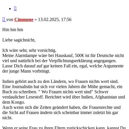
Zitieren
Beitrag
von
Cimmone
»
13.02.2025, 17:56
Hm hm hm
Liebe sagichnicht,
Ich wäre sehr, sehr vorsichtig.
Meine Alarmlampe wäre bei Hauskauf, 500€ ist für Deutsche nicht
viel und natürlich bei der Verpflichtungserklärung angegangen.
Lasse Dich darauf auf gar keinen Fall ein, egal, welche Argumente
der junge Mann vorbringt.
Indien gehört auch zu den Ländern, wo Frauen nichts wert sind.
Eine Journalistin hat sich vor vielen Jahren die Mühe gemacht, ein
Buch zu schreiben. " Wo Frauen nichts wert sind" Schwer
verdaulicher Lesestoff. Berichtet wird über Indien, Afghanistan und
dem Kongo.
Auch wenn sich die Zeiten geändert haben, die Frauenrechte und
die Sicht auf Frauen ändern sich scheinbar immer zuletzt bis gar
nicht.
Wenn er seine Frau zu ihren Eltern zurückschicken kann, kannst Du