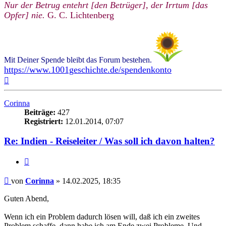
Nur der Betrug entehrt [den Betrüger], der Irrtum [das
Opfer] nie.
G. C. Lichtenberg
Mit Deiner Spende bleibt das Forum bestehen.
https://www.1001geschichte.de/spendenkonto
Nach
oben
Corinna
Beiträge:
427
Registriert:
12.01.2014, 07:07
Re: Indien - Reiseleiter / Was soll ich davon halten?
Zitieren
Beitrag
von
Corinna
»
14.02.2025, 18:35
Guten Abend,
Wenn ich ein Problem dadurch lösen will, daß ich ein zweites
Problem schaffe, dann habe ich am Ende zwei Probleme. Und