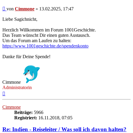
Beitrag
von
Cimmone
»
13.02.2025, 17:47
Liebe Sagichnicht,
Herzlich Willkommen im Forum 1001Geschichte.
Das Team wünscht Dir einen guten Austausch.
Um das Forum am Laufen zu halten:
https://www.1001geschichte.de/spendenkonto
Danke für Deine Spende!
Cimmone
Administratorin
Nach
oben
Cimmone
Beiträge:
5966
Registriert:
16.11.2018, 07:05
Re: Indien - Reiseleiter / Was soll ich davon halten?