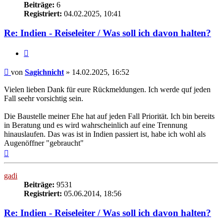
Beiträge:
6
Registriert:
04.02.2025, 10:41
Re: Indien - Reiseleiter / Was soll ich davon halten?
Zitieren
Beitrag
von
Sagichnicht
»
14.02.2025, 16:52
Vielen lieben Dank für eure Rückmeldungen. Ich werde quf jeden
Fall seehr vorsichtig sein.
Die Baustelle meiner Ehe hat auf jeden Fall Priorität. Ich bin bereits
in Beratung und es wird wahrscheinlich auf eine Trennung
hinauslaufen. Das was ist in Indien passiert ist, habe ich wohl als
Augenöffner "gebraucht"
Nach
oben
gadi
Beiträge:
9531
Registriert:
05.06.2014, 18:56
Re: Indien - Reiseleiter / Was soll ich davon halten?