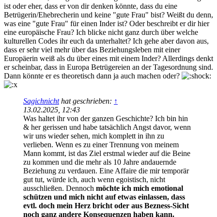
ist oder eher, dass er von dir denken könnte, dass du eine
Betrügerin/Ehebrecherin und keine "gute Frau" bist? Weißt du denn,
was eine "gute Frau" für einen Inder ist? Oder beschreibt er dir hier
eine europäische Frau? Ich blicke nicht ganz durch über welche
kulturellen Codes ihr euch da unterhaltet? Ich gehe aber davon aus,
dass er sehr viel mehr über das Beziehungsleben mit einer
Europäerin weiß als du über eines mit einem Inder? Allerdings denkt
er scheinbar, dass in Europa Betrügereien an der Tagesordnung sind.
Dann könnte er es theoretisch dann ja auch machen oder?
Sagichnicht
hat geschrieben:
↑
13.02.2025, 12:43
Was haltet ihr von der ganzen Geschichte? Ich bin hin
& her gerissen und habe tatsächlich Angst davor, wenn
wir uns wieder sehen, mich komplett in ihn zu
verlieben. Wenn es zu einer Trennung von meinem
Mann kommt, ist das Ziel erstmal wieder auf die Beine
zu kommen und die mehr als 10 Jahre andauernde
Beziehung zu verdauen. Eine Affaire die mir temporär
gut tut, würde ich, auch wenn egoistisch, nicht
ausschließen. Dennoch
möchte ich mich emotional
schützen und mich nicht auf etwas einlassen, dass
evtl. doch mein Herz bricht oder aus Bezness-Sicht
noch ganz andere Konsequenzen haben kann.