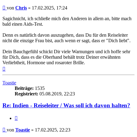
Beitrag
von
Chris
»
17.02.2025, 17:24
Sagichnicht, ich schließe mich den Anderen in allem an, bitte mach
bald einen Aids-Test.
Denn es natürlich davon auszugehen, dass Du für den Reiseleiter
nicht die einzige Frau bist, auch wenn er sagt, dass er "Dich liebt".
Dein Bauchgefühl schickt Dir viele Warnungen und ich hoffe sehr
für Dich, dass es die Oberhand behält trotz Deiner erwähnten
Verliebtheit, Hormone und rosaroter Brille.
Nach
oben
Toastie
Beiträge:
1535
Registriert:
05.08.2019, 22:23
Re: Indien - Reiseleiter / Was soll ich davon halten?
Zitieren
Beitrag
von
Toastie
»
17.02.2025, 22:23