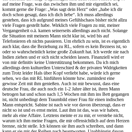
auf meine Frage, was das zwischen ihm und mir eigentlich sei,
kommt gerne die Frage: „Was sagt dein Herz“ oder „habe ich dir
doch schon gesagt, dass ich dich liebe“. Ich muss allerdings
gestehen, dass ich aufgrund meines Gefühlschaos bisher nicht allzu
viele Fragen gestellt habe. Wirklich viele Fragen zu mir, meiner
Vergangenheit o.ä. kamen seinerseits allerdings auch nicht. Solange
die Situation mit meinem Mann nicht klar ist, wird bis auf
Telefonieren eh nichts passieren. Um ehrlich zu sein, ist es eigentlich
auch klar, dass die Beziehung zu RL, sofern es kein Bezness ist, so
oder so wahrscheinlich keine große Zukunft hat. Ich werde nie nach
Indien ziehen und er sich nicht scheiden lassen. Finanziell wird er
von mir definitiv keine Unterstützung bekommen. Da ich mich
allerdings dem kulturellen Unterschied & der privaten Widrigkeiten
zum Trotz leider Hals über Kopf verliebt habe, würde ich gerne
sehen, wo das mit RL hinführen könnte bzw. zumindest eine
gewisse Zeit mit ihm genießen. Auch ist mir bewusst, dass eine
deutsche Frau, die auch noch ein 1-2 Jahre älter ist, ihren Mann
betrogen hat und schon nach 1,5 Wochen mit ihm ins Bett gegangen
ist, nicht unbedingt dem Traumbild einer Frau für einen indischen
Mann entspricht. Sabine ist nach wie vor davon überzeugt, dass er
nicht so ist und es ernst meint. Laut ihm ist das, was wir haben,
mehr als eine Affaire. Letztens meinte er zu mir, er verstehe nicht,
warum ich ihm meine Fragen, die mir offensichtlich auf dem Herzen
brenne, nicht stelle. Ich können sie ihm auch schreiben, und dann
kann er sie mir der Reihen nach beantworten. Unabhängig davon