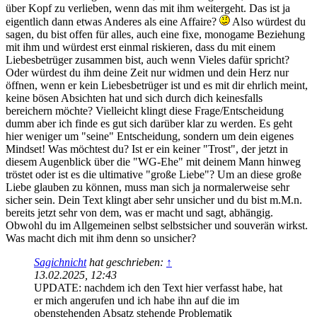
über Kopf zu verlieben, wenn das mit ihm weitergeht. Das ist ja
eigentlich dann etwas Anderes als eine Affaire?
Also würdest du
sagen, du bist offen für alles, auch eine fixe, monogame Beziehung
mit ihm und würdest erst einmal riskieren, dass du mit einem
Liebesbetrüger zusammen bist, auch wenn Vieles dafür spricht?
Oder würdest du ihm deine Zeit nur widmen und dein Herz nur
öffnen, wenn er kein Liebesbetrüger ist und es mit dir ehrlich meint,
keine bösen Absichten hat und sich durch dich keinesfalls
bereichern möchte? Vielleicht klingt diese Frage/Entscheidung
dumm aber ich finde es gut sich darüber klar zu werden. Es geht
hier weniger um "seine" Entscheidung, sondern um dein eigenes
Mindset! Was möchtest du? Ist er ein keiner "Trost", der jetzt in
diesem Augenblick über die "WG-Ehe" mit deinem Mann hinweg
tröstet oder ist es die ultimative "große Liebe"? Um an diese große
Liebe glauben zu können, muss man sich ja normalerweise sehr
sicher sein. Dein Text klingt aber sehr unsicher und du bist m.M.n.
bereits jetzt sehr von dem, was er macht und sagt, abhängig.
Obwohl du im Allgemeinen selbst selbstsicher und souverän wirkst.
Was macht dich mit ihm denn so unsicher?
Sagichnicht
hat geschrieben:
↑
13.02.2025, 12:43
UPDATE: nachdem ich den Text hier verfasst habe, hat
er mich angerufen und ich habe ihn auf die im
obenstehenden Absatz stehende Problematik