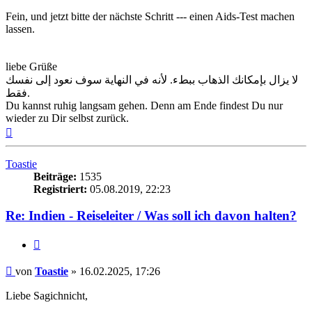
Fein, und jetzt bitte der nächste Schritt --- einen Aids-Test machen
lassen.
liebe Grüße
لا يزال بإمكانك الذهاب ببطء. لأنه في النهاية سوف نعود إلى نفسك
فقط.
Du kannst ruhig langsam gehen. Denn am Ende findest Du nur
wieder zu Dir selbst zurück.
Nach
oben
Toastie
Beiträge:
1535
Registriert:
05.08.2019, 22:23
Re: Indien - Reiseleiter / Was soll ich davon halten?
Zitieren
Beitrag
von
Toastie
»
16.02.2025, 17:26
Liebe Sagichnicht,