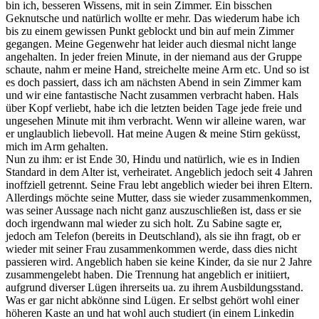
bin ich, besseren Wissens, mit in sein Zimmer. Ein bisschen
Geknutsche und natürlich wollte er mehr. Das wiederum habe ich
bis zu einem gewissen Punkt geblockt und bin auf mein Zimmer
gegangen. Meine Gegenwehr hat leider auch diesmal nicht lange
angehalten. In jeder freien Minute, in der niemand aus der Gruppe
schaute, nahm er meine Hand, streichelte meine Arm etc. Und so ist
es doch passiert, dass ich am nächsten Abend in sein Zimmer kam
und wir eine fantastische Nacht zusammen verbracht haben. Hals
über Kopf verliebt, habe ich die letzten beiden Tage jede freie und
ungesehen Minute mit ihm verbracht. Wenn wir alleine waren, war
er unglaublich liebevoll. Hat meine Augen & meine Stirn geküsst,
mich im Arm gehalten.
Nun zu ihm: er ist Ende 30, Hindu und natürlich, wie es in Indien
Standard in dem Alter ist, verheiratet. Angeblich jedoch seit 4 Jahren
inoffziell getrennt. Seine Frau lebt angeblich wieder bei ihren Eltern.
Allerdings möchte seine Mutter, dass sie wieder zusammenkommen,
was seiner Aussage nach nicht ganz auszuschließen ist, dass er sie
doch irgendwann mal wieder zu sich holt. Zu Sabine sagte er,
jedoch am Telefon (bereits in Deutschland), als sie ihn fragt, ob er
wieder mit seiner Frau zusammenkommen werde, dass dies nicht
passieren wird. Angeblich haben sie keine Kinder, da sie nur 2 Jahre
zusammengelebt haben. Die Trennung hat angeblich er initiiert,
aufgrund diverser Lügen ihrerseits ua. zu ihrem Ausbildungsstand.
Was er gar nicht abkönne sind Lügen. Er selbst gehört wohl einer
höheren Kaste an und hat wohl auch studiert (in einem Linkedin