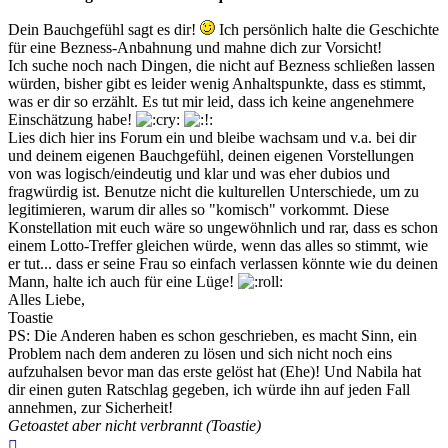
Dein Bauchgefühl sagt es dir!
Ich persönlich halte die Geschichte
für eine Bezness-Anbahnung und mahne dich zur Vorsicht!
Ich suche noch nach Dingen, die nicht auf Bezness schließen lassen
würden, bisher gibt es leider wenig Anhaltspunkte, dass es stimmt,
was er dir so erzählt. Es tut mir leid, dass ich keine angenehmere
Einschätzung habe!
Lies dich hier ins Forum ein und bleibe wachsam und v.a. bei dir
und deinem eigenen Bauchgefühl, deinen eigenen Vorstellungen
von was logisch/eindeutig und klar und was eher dubios und
fragwürdig ist. Benutze nicht die kulturellen Unterschiede, um zu
legitimieren, warum dir alles so "komisch" vorkommt. Diese
Konstellation mit euch wäre so ungewöhnlich und rar, dass es schon
einem Lotto-Treffer gleichen würde, wenn das alles so stimmt, wie
er tut... dass er seine Frau so einfach verlassen könnte wie du deinen
Mann, halte ich auch für eine Lüge!
Alles Liebe,
Toastie
PS: Die Anderen haben es schon geschrieben, es macht Sinn, ein
Problem nach dem anderen zu lösen und sich nicht noch eins
aufzuhalsen bevor man das erste gelöst hat (Ehe)! Und Nabila hat
dir einen guten Ratschlag gegeben, ich würde ihn auf jeden Fall
annehmen, zur Sicherheit!
Getoastet aber nicht verbrannt (Toastie)
Nach