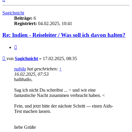
oben
Sagichnicht
Beiträge:
6
Registriert:
04.02.2025, 10:41
Re: Indien - Reiseleiter / Was soll ich davon halten?
Zitieren
Beitrag
von
Sagichnicht
»
17.02.2025, 08:35
nabila
hat geschrieben:
↑
16.02.2025, 07:53
hallihallo,
Sag ich nicht Du schreibst ... > und wir eine
fantastische Nacht zusammen verbracht haben. <
Fein, und jetzt bitte der nächste Schritt --- einen Aids-
Test machen lassen.
liebe Grüße