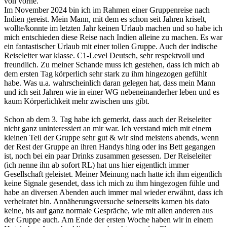
von vorne.
Im November 2024 bin ich im Rahmen einer Gruppenreise nach
Indien gereist. Mein Mann, mit dem es schon seit Jahren kriselt,
wollte/konnte im letzten Jahr keinen Urlaub machen und so habe ich
mich entschieden diese Reise nach Indien alleine zu machen. Es war
ein fantastischer Urlaub mit einer tollen Gruppe. Auch der indische
Reiseleiter war klasse. C1-Level Deutsch, sehr respektvoll und
freundlich. Zu meiner Schande muss ich gestehen, dass ich mich ab
dem ersten Tag körperlich sehr stark zu ihm hingezogen gefühlt
habe. Was u.a. wahrscheinlich daran gelegen hat, dass mein Mann
und ich seit Jahren wie in einer WG nebeneinanderher leben und es
kaum Körperlichkeit mehr zwischen uns gibt.
Schon ab dem 3. Tag habe ich gemerkt, dass auch der Reiseleiter
nicht ganz uninteressiert an mir war. Ich verstand mich mit einem
kleinen Teil der Gruppe sehr gut & wir sind meistens abends, wenn
der Rest der Gruppe an ihren Handys hing oder ins Bett gegangen
ist, noch bei ein paar Drinks zusammen gesessen. Der Reiseleiter
(ich nenne ihn ab sofort RL) hat uns hier eigentlich immer
Gesellschaft geleistet. Meiner Meinung nach hatte ich ihm eigentlich
keine Signale gesendet, dass ich mich zu ihm hingezogen fühle und
habe an diversen Abenden auch immer mal wieder erwähnt, dass ich
verheiratet bin. Annäherungsversuche seinerseits kamen bis dato
keine, bis auf ganz normale Gespräche, wie mit allen anderen aus
der Gruppe auch. Am Ende der ersten Woche haben wir in einem