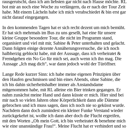
rausgerutscht, dass ich am liebsten gar nicht nach Hause möchte. RL
bot mir an noch eine Woche zu verlängern, da er nach der Tour Zeit
habe. Mit einem Lächeln habe ich mich verabschiedet & bin erst gar
nicht darauf eingegangen.
In den kommenden Tagen hat er sich recht dezent um mich bemüht.
Er hat sich mehrmals im Bus zu uns gesellt, hat eine für unsere
kleine Gruppe besondere Tour, die nicht im Programm stand,
organisiert und viel mit mir, Sabine & Peter unterhalten und gelacht.
Dann folgten einige dezente Annäherungsversuche, die ich noch
halbherzig geblockt habe, mit der Aussage, dass ich verheiratet &
Fremdgehen ein No Go für mich sei, auch wenn ich ihn mag. Die
Aussage „Ich mag dich“, war dann jedoch wohl der Türöffner.
Lange Rede kurzer Sinn: ich habe meine eigenen Prinzipien über
den Haufen geschmissen und bin eines Abends, ohne Sabine, die
ich bis dahin sicherheitshalber immer als Anstandsdame
mitgenommen habe, mit RL alleine ein Bier trinken gegangen. Er
nahm zunächst meine Hand und dann küsste er mich. Hier sind bei
mir nach so vielen Jahren ohne Körperlichkeit dann alle Dämme
gebrochen und ich muss sagen, dass ich noch nie so geküsst wurde.
Nachdem dann doch zumindest ein kleiner Funke Verstand wieder
zurückgekehrt ist, wollte ich dann aber doch die Flucht ergreifen,
mit den Worten „Oh mein Gott, ich bin verheiratet & benehme mich
wie eine unanständige Frau!“. Meine Flucht hat er verhindert und so