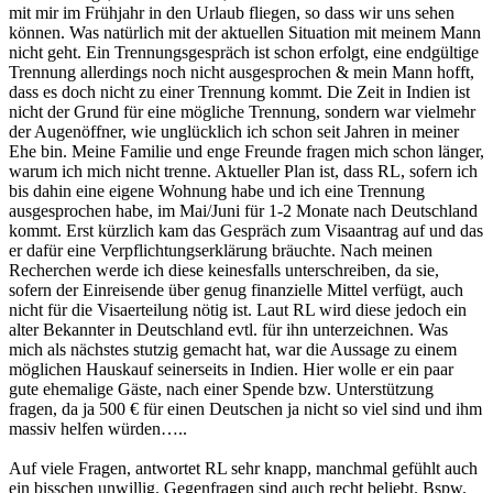
mit mir im Frühjahr in den Urlaub fliegen, so dass wir uns sehen
können. Was natürlich mit der aktuellen Situation mit meinem Mann
nicht geht. Ein Trennungsgespräch ist schon erfolgt, eine endgültige
Trennung allerdings noch nicht ausgesprochen & mein Mann hofft,
dass es doch nicht zu einer Trennung kommt. Die Zeit in Indien ist
nicht der Grund für eine mögliche Trennung, sondern war vielmehr
der Augenöffner, wie unglücklich ich schon seit Jahren in meiner
Ehe bin. Meine Familie und enge Freunde fragen mich schon länger,
warum ich mich nicht trenne. Aktueller Plan ist, dass RL, sofern ich
bis dahin eine eigene Wohnung habe und ich eine Trennung
ausgesprochen habe, im Mai/Juni für 1-2 Monate nach Deutschland
kommt. Erst kürzlich kam das Gespräch zum Visaantrag auf und das
er dafür eine Verpflichtungserklärung bräuchte. Nach meinen
Recherchen werde ich diese keinesfalls unterschreiben, da sie,
sofern der Einreisende über genug finanzielle Mittel verfügt, auch
nicht für die Visaerteilung nötig ist. Laut RL wird diese jedoch ein
alter Bekannter in Deutschland evtl. für ihn unterzeichnen. Was
mich als nächstes stutzig gemacht hat, war die Aussage zu einem
möglichen Hauskauf seinerseits in Indien. Hier wolle er ein paar
gute ehemalige Gäste, nach einer Spende bzw. Unterstützung
fragen, da ja 500 € für einen Deutschen ja nicht so viel sind und ihm
massiv helfen würden…..
Auf viele Fragen, antwortet RL sehr knapp, manchmal gefühlt auch
ein bisschen unwillig. Gegenfragen sind auch recht beliebt. Bspw.