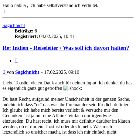
Hallo nabila , ich habe selbstverständlich verhütet.
Nach
oben
Sagichnicht
Beiträge:
6
Registriert:
04.02.2025, 10:41
Re: Indien - Reiseleiter / Was soll ich davon halten?
Zitieren
Beitrag
von
Sagichnicht
»
17.02.2025, 09:10
Liebe Toastie, vielen Dank auch für deinen Input. Ich denke, du hast
es eigentlich ganz gut getroffen
Du hast Recht, aufgrund meiner Unsicherheit in der ganzen Sache,
möchte ich dass "er" das was ihr füreinander seid für dich definiert.
Ich glaube ich habe mich bereits verliebt & versuche mir den
Gedanken "ist ja nur eine Affaire" einfach nur irgendwie
einzureden. Du hast recht, ich muss mir definitiv darüber im klaren
werden, ob er nur ein Trost ist oder doch mehr. Was mich
letztendlich so unsicher macht, ist dass ich mir einfach nicht