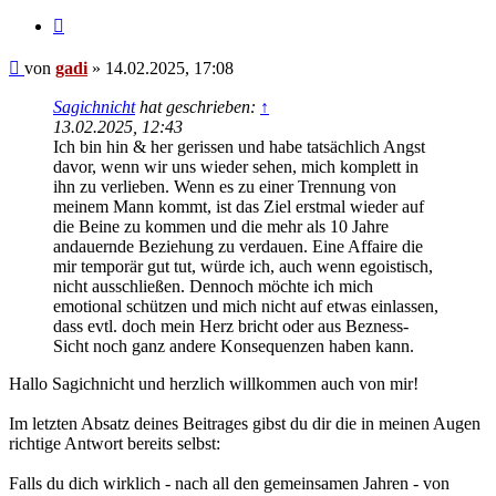
Zitieren
Beitrag
von
gadi
»
14.02.2025, 17:08
Sagichnicht
hat geschrieben:
↑
13.02.2025, 12:43
Ich bin hin & her gerissen und habe tatsächlich Angst
davor, wenn wir uns wieder sehen, mich komplett in
ihn zu verlieben. Wenn es zu einer Trennung von
meinem Mann kommt, ist das Ziel erstmal wieder auf
die Beine zu kommen und die mehr als 10 Jahre
andauernde Beziehung zu verdauen. Eine Affaire die
mir temporär gut tut, würde ich, auch wenn egoistisch,
nicht ausschließen. Dennoch möchte ich mich
emotional schützen und mich nicht auf etwas einlassen,
dass evtl. doch mein Herz bricht oder aus Bezness-
Sicht noch ganz andere Konsequenzen haben kann.
Hallo Sagichnicht und herzlich willkommen auch von mir!
Im letzten Absatz deines Beitrages gibst du dir die in meinen Augen
richtige Antwort bereits selbst:
Falls du dich wirklich - nach all den gemeinsamen Jahren - von