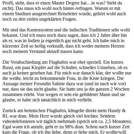
Profil, steht, dass er einen Master Degree hat…in was? Steht da
nicht). Das muss ich wohl noch hinter-/erfragen. Warum er mit
einem Studium ausgerechnet Reiseleiter wurde, gehört wohl auch
noch zu den vielen ungeklärten Fragen.
Mir sind das Kastensystem und die indischen Traditionen sehr wohl
bekannt. Und ich muss noch dazu sagen, dass ich 2 Jahre älter bin
als er, was in Indien ja eigentlich gar nicht geht. Ich habe mich in
kürzester Zeit so heftig verknallt, dass ich weder meinem Herzen
noch meinem Verstand aktuell trauen kann.
Die Verabschiedung am Flughafen war eher speziell. Ein kurzes
Bussi, ein paar Klopfer auf die Schulter, schnelles Umsehen, ob es
auch ja keiner gesehen hat. Für mich war danach klar, der wollte nur
die weiße, leicht zu bekommende Frau, in die Kiste kriegen. Die
Aussage meiner Freundin Sabine dazu war (und ist nach wie vor)
nur, dass sie das nicht glaube. Sie hatte uns ja die ganzen 2 Wochen
zusammen erlebt. Von wegen er sein ein gebildeter Mann und sie
glaube, er habe sich tatsächlich in mich verliebt.
Zurück am heimischen Flughafen, klingelte direkt mein Handy &
RL war dran. Mein Herz wurde gleich viel leichter. Seitdem
videotelefonieren wir täglich mehrmals (sprich seit ca. 2,5 Monaten).
Egal wann ich anrufe, geht er zu 98% dran. Schon nach kurzer Zeit
kam die Frage, ob ich ihn liebe, denn er liebe mich. Er wollte/will