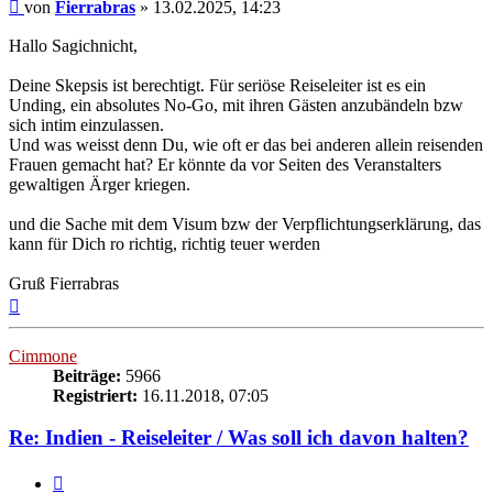
Beitrag
von
Fierrabras
»
13.02.2025, 14:23
Hallo Sagichnicht,
Deine Skepsis ist berechtigt. Für seriöse Reiseleiter ist es ein
Unding, ein absolutes No-Go, mit ihren Gästen anzubändeln bzw
sich intim einzulassen.
Und was weisst denn Du, wie oft er das bei anderen allein reisenden
Frauen gemacht hat? Er könnte da vor Seiten des Veranstalters
gewaltigen Ärger kriegen.
und die Sache mit dem Visum bzw der Verpflichtungserklärung, das
kann für Dich ro richtig, richtig teuer werden
Gruß Fierrabras
Nach
oben
Cimmone
Beiträge:
5966
Registriert:
16.11.2018, 07:05
Re: Indien - Reiseleiter / Was soll ich davon halten?
Zitieren