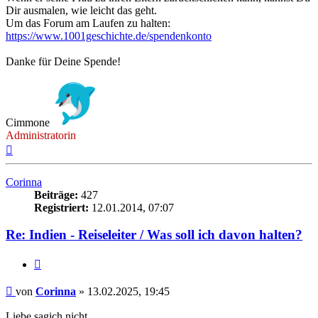
Dir ausmalen, wie leicht das geht.
Um das Forum am Laufen zu halten:
https://www.1001geschichte.de/spendenkonto
Danke für Deine Spende!
Cimmone
Administratorin
Nach
oben
Corinna
Beiträge:
427
Registriert:
12.01.2014, 07:07
Re: Indien - Reiseleiter / Was soll ich davon halten?
Zitieren
Beitrag
von
Corinna
»
13.02.2025, 19:45
Liebe sagich nicht,