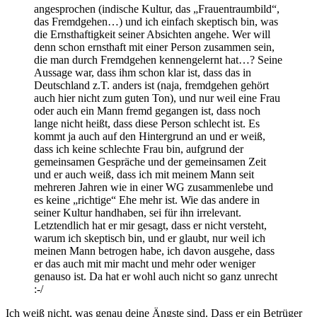
angesprochen (indische Kultur, das „Frauentraumbild“,
das Fremdgehen…) und ich einfach skeptisch bin, was
die Ernsthaftigkeit seiner Absichten angehe. Wer will
denn schon ernsthaft mit einer Person zusammen sein,
die man durch Fremdgehen kennengelernt hat…? Seine
Aussage war, dass ihm schon klar ist, dass das in
Deutschland z.T. anders ist (naja, fremdgehen gehört
auch hier nicht zum guten Ton), und nur weil eine Frau
oder auch ein Mann fremd gegangen ist, dass noch
lange nicht heißt, dass diese Person schlecht ist. Es
kommt ja auch auf den Hintergrund an und er weiß,
dass ich keine schlechte Frau bin, aufgrund der
gemeinsamen Gespräche und der gemeinsamen Zeit
und er auch weiß, dass ich mit meinem Mann seit
mehreren Jahren wie in einer WG zusammenlebe und
es keine „richtige“ Ehe mehr ist. Wie das andere in
seiner Kultur handhaben, sei für ihn irrelevant.
Letztendlich hat er mir gesagt, dass er nicht versteht,
warum ich skeptisch bin, und er glaubt, nur weil ich
meinen Mann betrogen habe, ich davon ausgehe, dass
er das auch mit mir macht und mehr oder weniger
genauso ist. Da hat er wohl auch nicht so ganz unrecht
:-/
Ich weiß nicht, was genau deine Ängste sind. Dass er ein Betrüger